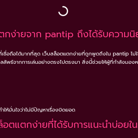
กง่ายจาก pantip ถึงได้รับความนิ
ที่เชื่อถือได้มากที่สุด เว็บสล็อตแตกง่ายที่ถูกพูดถึงใน pantip ไม
ละผลลัพธ์จากการเล่นอย่างตรงไปตรงมา สิ่งนี้ช่วยให้ผู้ที่กำลังมองห
ำให้มั่นใจว่าไม่มีปัญหาเรื่องบิดยอด
ล็อตแตกง่ายที่ได้รับการแนะนำบ่อยใ