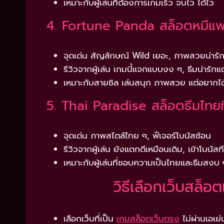
เหมาะกับผู้เล่นที่ต้องการเกมเร็ว จบไว ได้ไว
4. Fortune Panda สล็อตหมีแพนด
จุดเด่น สัญลักษณ์ Wild เยอะ, ภาพสวยน่ารั
รีวิวจากผู้เล่น เกมนี้แจกแบบงง ๆ, ธีมน่ารัก
เหมาะกับสายชิล เล่นสนุก ภาพสวย แต่อยากได
5. Thai Paradise สล็อตธีมไทยท
จุดเด่น ภาพสไตล์ไทย ๆ, ฟีเจอร์โบนัสซ้อน
รีวิวจากผู้เล่น ยังแตกดีเหมือนเดิม, เข้าโบนัส
เหมาะกับผู้เล่นที่ชอบความเป็นไทยและธีมสงบ 
วิธีเลือกเว็บสล็
เลือกเว็บที่เป็น
เกมสล็อตเว็บตรง
ไม่ผ่านเอเย่