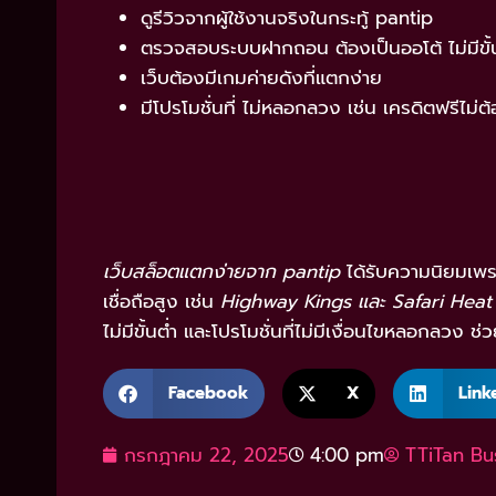
ดูรีวิวจากผู้ใช้งานจริงในกระทู้ pantip
ตรวจสอบระบบฝากถอน ต้องเป็นออโต้ ไม่มีขั้
เว็บต้องมีเกมค่ายดังที่แตกง่าย
มีโปรโมชั่นที่ ไม่หลอกลวง เช่น เครดิตฟรีไม่
เว็บสล็อตแตกง่ายจาก pantip
ได้รับความนิยมเพรา
เชื่อถือสูง เช่น
Highway Kings และ Safari Heat
ไม่มีขั้นต่ำ และโปรโมชั่นที่ไม่มีเงื่อนไขหลอกลวง ช่ว
Facebook
X
Link
กรกฎาคม 22, 2025
4:00 pm
TTiTan Bu