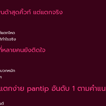
้าสุดคิ้วท์ แต่แตกจริง
ก
แต่แตกโหด
้กำไรจริง
ี่หลายคนยังติดใจ
ทีบวกหนัก
ๆ
อตแตกง่าย pantip อันดับ 1 ตามคำแนะ
นต์