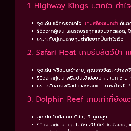
1. Highway Kings แตกไว กำไรดี
จุดเด่น แจ็กพอตมาไว,
เกมสล็อตเบทต่ำ
ก็แตก
รีวิวจากผู้เล่น เล่นรถบรรทุกแล้วบวกตลอด, ไ
เหมาะกับผู้เล่นสายทุนต่ำที่อยากปั้นกำไรเร็ว
2. Safari Heat เกมธีมสัตว์ป่า แ
จุดเด่น ฟรีสปินเข้าง่าย, คูณรางวัลระหว่างฟร
รีวิวจากผู้เล่น ฟรีสปินเข้าบ่อยมาก, เบท 5 บา
เหมาะกับสายฟรีสปินและชอบแนวภาพป่า-สัตว์
3. Dolphin Reef เกมเก่าที่ยัง
จุดเด่น โบนัสเกมเข้าไว, ตัวคูณสูง
รีวิวจากผู้เล่น หมุนไม่ถึง 20 ทีเข้าโบนัสเล