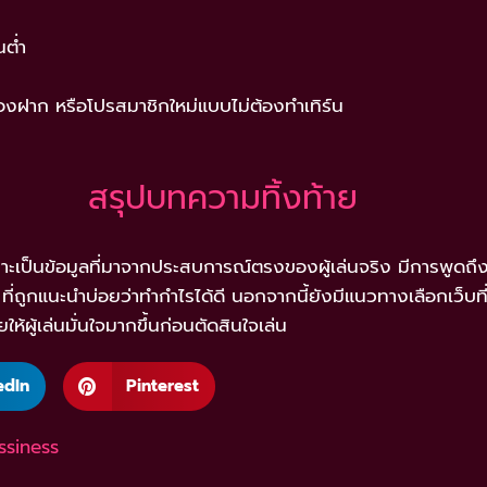
นต่ำ
ต้องฝาก หรือโปรสมาชิกใหม่แบบไม่ต้องทำเทิร์น
สรุปบทความทิ้งท้าย
ะเป็นข้อมูลที่มาจากประสบการณ์ตรงของผู้เล่นจริง มีการพูดถึงเ
ที่ถูกแนะนำบ่อยว่าทำกำไรได้ดี นอกจากนี้ยังมีแนวทางเลือกเว็บที่
ยให้ผู้เล่นมั่นใจมากขึ้นก่อนตัดสินใจเล่น
edIn
Pinterest
ssiness