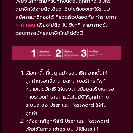
เพียงแค่ทำตามครบทุกขั้นตอนลูกค้าก็จะสมัคร
สมาชิกได้ง่ายนิดเดียว เว็บไซต์ของเราใช้ระบบ
สมัครสมาชิกออโต้ ที่รวดเร็วปลอดภัย ทำรายการ
ฝาก ถอน
เพียงไม่ถึง 10 วินาที สามารถดูขั้น
ตอนการสมัครสมาชิกใหม่ได้ดังนี้
เลือกคลิ๊กที่เมนู สมัครสมาชิก จากนั้นให้
ลูกค้ากรอกชื่อ-นามสกุล เบอร์โทรศัพท์
หมายเลขบัญชี ให้ตรงตามข้อมูลจริงและรอ
ทางระบบทำรายการอัตโนมัติให้ลูกค้าทาง
ระบบจะส่ง User และ Password ให้กับ
ลูกค้า
หลังจากที่ลูกค้าได้ User และ Password
เพื่อใช้ในการ เข้าสู่ระบบ 918kiss ให้