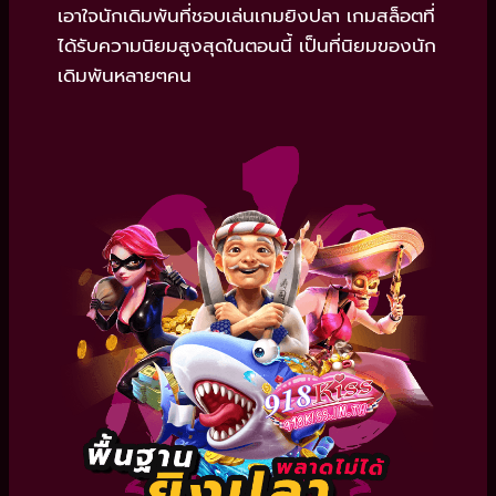
เอาใจนักเดิมพันที่ชอบเล่นเกมยิงปลา เกมสล็อตที่
ได้รับความนิยมสูงสุดในตอนนี้ เป็นที่นิยมของนัก
เดิมพันหลายๆคน