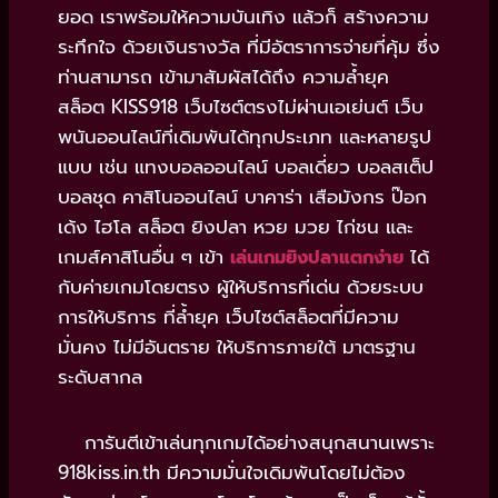
ยอด เราพร้อมให้ความบันเทิง แล้วก็ สร้างความ
ระทึกใจ ด้วยเงินรางวัล ที่มีอัตราการจ่ายที่คุ้ม ซึ่ง
ท่านสามารถ เข้ามาสัมผัสได้ถึง ความล้ำยุค
สล็อต KISS918 เว็บไซต์ตรงไม่ผ่านเอเย่นต์ เว็บ
พนันออนไลน์ที่เดิมพันได้ทุกประเภท และหลายรูป
แบบ เช่น แทงบอลออนไลน์ บอลเดี่ยว บอลสเต็ป
บอลชุด คาสิโนออนไลน์ บาคาร่า เสือมังกร ป๊อก
เด้ง ไฮโล สล็อต ยิงปลา หวย มวย ไก่ชน และ
เกมส์คาสิโนอื่น ๆ เข้า
ได้
เล่นเกมยิงปลาแตกง่าย
กับค่ายเกมโดยตรง ผู้ให้บริการที่เด่น ด้วยระบบ
การให้บริการ ที่ล้ำยุค เว็บไซต์สล็อตที่มีความ
มั่นคง ไม่มีอันตราย ให้บริการภายใต้ มาตรฐาน
ระดับสากล
การันตีเข้าเล่นทุกเกมได้อย่างสนุกสนานเพราะ
918kiss.in.th มีความมั่นใจเดิมพันโดยไม่ต้อง