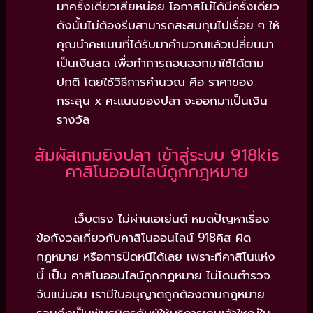
มาครั้งเดียวเสียหน่อย โอกาสไม่ได้มีครั้งเดียว
ดังนั้นไม่ต้องรีบสามารถสะสมทุนไปเรื่อย ๆ ให้
คุณนำคะแนนที่ได้รับมาคำนวณแล้วเปลี่ยนมา
เป็นเงินสด เพื่อทำการถอนออกมาใช้ได้ตาม
ปกติ โดยใช้วิธีการคำนวณ คือ ราคาของ
กระสุน x คะแนนของปลา จะออกมาเป็นเงิน
รางวัล
สัมผัสเกมยิงปลา เข้าสู่ระบบ 918kis
คาสิโนออนไลน์ถูกกฎหมาย
เว็บตรง ไม่ผ่านเอเย่นต์ หมดปัญหาเรื่อง
ข้อกังวลเกี่ยวกับคาสิโนออนไลน์ 918คิส ผิด
กฎหมาย หรือการปิดหนีได้เลย เพราะที่คาสิโนแห่ง
นี้ เป็น คาสิโนออนไลน์ถูกกฎหมาย ไม่โดนตำรวจ
จับแน่นอน เรามีใบอนุญาตถูกต้องตามกฎหมาย
รวมถึงเป็นพันธมิตรกับผู้ให้บริการเกมเจ้าใหญ่ใน