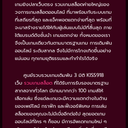
เกมยิงปลาเว็บตรง รวมเกมสล็อตค่ายใหญ่ของ
วงการเกมสล็อตออนไลน์ ที่มาพร้อมกับระบบเกม
ที่เสถียรที่สุด และแจ็คพอตแตกง่ายที่สุด พร้อมที่
จะมาสร้างรายได้ให้กับผู้เล่นแบบไม่มีที่สิ้นสุด ภาย
ใต้แบรนด์ดังชั้นนำ เกมแตกง่าย ทั้งหมดของเรา
จึงเป็นเกมเดียวกันตามมาตรฐานเกม การเดิมพัน
ออนไลน์ ระดับสากล จึงไม่มีการโกงเกิดขึ้นอย่าง
แน่นอน ทุกเกมยุติธรรมและทำกำไรได้จริง
ศูนย์รวบรวมเกมเดิมพัน 3 มิติ KISS918
เว็บ
รวมเกมสล็อต
ที่ได้รับการรับรองมาตรฐาน
สากลจากทั่วโลก มีเกมมากกว่า 100 เกมส์ให้
เลือกเล่น ซึ่งแต่ละเกมจะมีความแตกต่างในด้าน
ของเพย์ไลน์ กราฟิก และฟีเจอร์พิเศษ การเล่น
สล็อตของคุณจะไม่มีเบื่ออีกต่อไป สุดยอดเกม
ออนไลน์ที่ใคร ๆ ก็ชอบ มีการอัพเดทเกมใหม่ ๆ