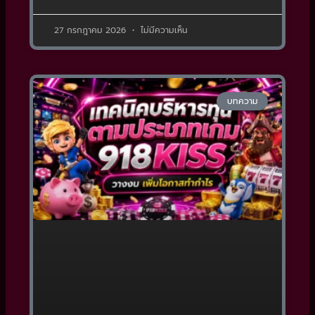
27 กรกฎาคม 2026
ไม่มีความเห็น
บทความ