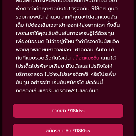
สัมผัสกับการเล่นพนันออนไลน์ที่ไหนมาก่อน อย่า
พึ่งคิดว่าดีที่สุดหากยังไม่ได้รู้จักกับ 918คิส ศูนย์
รวมเกมพนัน จำนวนมากที่คุณจะได้สนุกแบบจัด
เต็ม ไม่ต้องเสียเวลาเข้า-ออกให้ยุ่งยากใดๆ ทั้งสิ้น
เพราะเราให้คุณเริ่มต้นเส้นทางเศรษฐีได้ด้วยทุน
เพียงน้อยนิด ไม่ว่าอยู่ที่ไหนทำกำไรจากโบนัสแจ็ค
พอตสุดพิเศษมหาศาลของ ฝากถอน Auto ได้
ทันทีแบบรวดเร็วทันใจเล่น
แถมได้
สล็อตแมชชีน
โปรเด็ดโปรพิเศษเพียบ มีโบนัสและโปรถึงใจให้
บริการตลอด ไม่ว่าจะโปรเครดิตฟรี หรือโปรเพิ่ม
ต้นทุน อย่ารอช้า เริ่มต้นสมัครได้แล้ววันนี้
ทดลองเล่นแล้วรับเครดิตฟรีไปเลยทันที
ทางเข้า 918kiss
สมัครสมาชิก 918Kiss