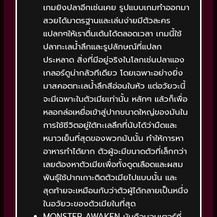
เกมยิงปลาอีกเช่นเคย รูปแบบเกมทำออกมา
สวยได้มาตรฐานและเล่นง่ายมีตัวละคร
แปลกๆให้เราตื่นเต้นได้ตลอดเวลา เกมนี้ใช้
ปลาทะเลน้ำลึกและรูปลักษณ์ที่แปลก
ประหลาด สิ่งที่มีอยู่จริงในโลกเช่นปลาแอง
เกลอร์ดูน่ากลัวทีเดียว โดยเฉพาะอย่างยิ่ง
มาสคอตทะเลน้ำลึกสีอ่อนในหัว แต่อวัยวะนี้
จะมีเฉพาะในตัวเมียเท่านั้น หลักๆ แล้วก็เพื่อ
หลอกล่อเหยื่อเข้าสู่ปากขนาดใหญ่ของมันใน
การใช้ชีวิตอยู่ใต้ทะเลลึกที่นับได้ว่ามืดและ
หนาวเย็นที่สุดของพวกมันนั้น ทำให้การหา
อาหารทำได้ยาก ตัวผู้จะมีขนาดตัวที่เล็กกว่า
เลยต้องหาตัวเมียเพื่อทั้งดูดเลือดและผสม
พันธุ์ใช้ปากเกาะติดตัวเมียไปแบบนั้น และ
สุดท้ายจะเหมือนกับว่าตัวผู้ได้กลายเป็นหนึ่ง
ในอวัยวะของตัวเมียในที่สุด
MONSTER AWAKEN มันคือมอนเตอร์ที่