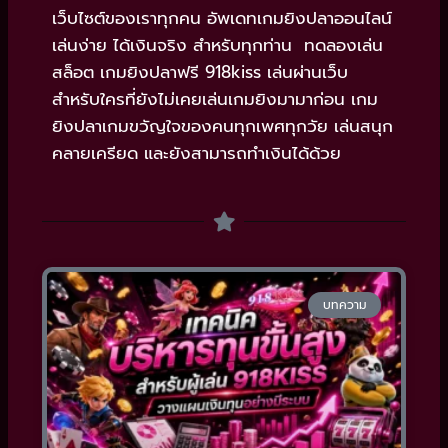
เว็บไซต์ของเราทุกคน อัพเดทเกมยิงปลาออนไลน์
เล่นง่าย ได้เงินจริง สำหรับทุกท่าน ทดลองเล่น
สล็อต เกมยิงปลาฟรี 918kiss เล่นผ่านเว็บ
สำหรับใครที่ยังไม่เคยเล่นเกมยิงมามาก่อน เกม
ยิงปลาเกมขวัญใจของคนทุกเพศทุกวัย เล่นสนุก
คลายเครียด และยังสามารถทำเงินได้ด้วย
บทความ