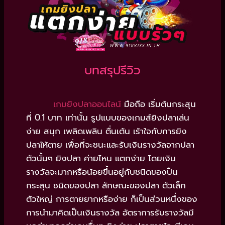
บทสรุปรีวิว
เกมยิงปลาออนไลน์
มือถือ เริ่มต้นกระสุน
ที่ 0.1 บาท เท่านั้น รูปแบบของเกมส์ยิงปลาเล่น
ง่าย สนุก เพลิดเพลิน ตื่นเต้น เร้าใจกับการยิง
ปลาให้ตาย เพื่อที่จะชนะและรับเงินรางวัลจากปลา
ตัวนั้นๆ ยิงปลา ค่ายไหน แตกง่าย โดยเงิน
รางวัลจะมากหรือน้อยขึ้นอยู่กับชนิดของปืน
กระสุน ชนิดของปลา ลักษณะของปลา ตัวเล็ก
ตัวใหญ่ การตายยากหรือง่าย ก็เป็นส่วนหนึ่งของ
การนำมาคิดเป็นเงินรางวัล อัตราการรับรางวัลมี