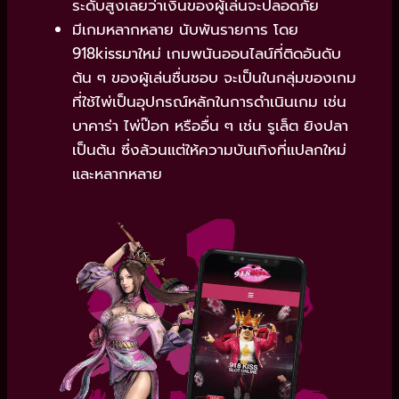
ระดับสูงเลยว่าเงินของผู้เล่นจะปลอดภัย
มีเกมหลากหลาย นับพันรายการ โดย
918kissมาใหม่ เกมพนันออนไลน์ที่ติดอันดับ
ต้น ๆ ของผู้เล่นชื่นชอบ จะเป็นในกลุ่มของเกม
ที่ใช้ไพ่เป็นอุปกรณ์หลักในการดำเนินเกม เช่น
บาคาร่า ไพ่ป๊อก หรืออื่น ๆ เช่น รูเล็ต ยิงปลา
เป็นต้น ซึ่งล้วนแต่ให้ความบันเทิงที่แปลกใหม่
และหลากหลาย