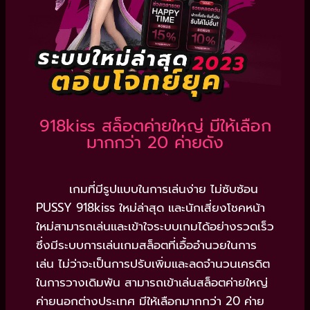
918kiss สล็อตค่ายใหญ่ มีให้เลือก
มากกว่า 20 ค่ายดัง
เกมที่มีรูปแบบในการเล่นง่าย ไม่ซับซ้อน
PUSSY 918kiss ใหม่ล่าสุด และนักเสี่ยงโชคหน้า
ใหม่สามารถเล่นและเข้าใจระบบเกมได้อย่างรวดเร็ว
ซึ่งมีระบบการเล่นเกมสล็อตที่เอื้ออำนวยในการ
เล่น ไม่ว่าจะเป็นการปรับเพิ่มและลดจำนวนเครดิต
ในการวางเดิมพัน สามารถเข้าเล่นสล็อตค่ายใหญ่
ค่ายนอกต่างประเทศ มีให้เลือกมากกว่า 20 ค่าย