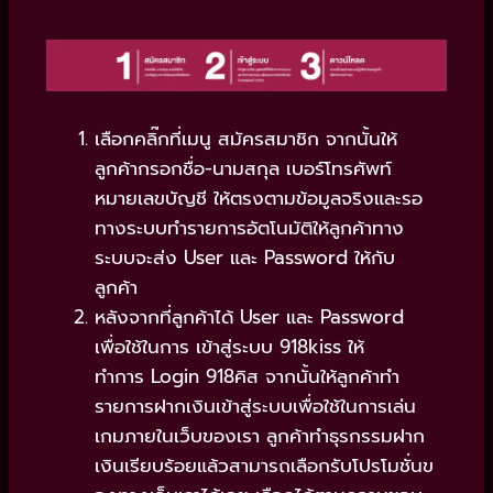
เลือกคลิ๊กที่เมนู สมัครสมาชิก จากนั้นให้
ลูกค้ากรอกชื่อ-นามสกุล เบอร์โทรศัพท์
หมายเลขบัญชี ให้ตรงตามข้อมูลจริงและรอ
ทางระบบทำรายการอัตโนมัติให้ลูกค้าทาง
ระบบจะส่ง User และ Password ให้กับ
ลูกค้า
หลังจากที่ลูกค้าได้ User และ Password
เพื่อใช้ในการ เข้าสู่ระบบ 918kiss ให้
ทำการ Login 918คิส จากนั้นให้ลูกค้าทำ
รายการฝากเงินเข้าสู่ระบบเพื่อใช้ในการเล่น
เกมภายในเว็บของเรา ลูกค้าทำธุรกรรมฝาก
เงินเรียบร้อยแล้วสามารถเลือกรับโปรโมชั่นข