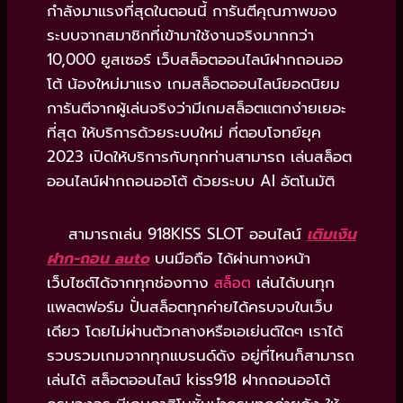
กำลังมาแรงที่สุดในตอนนี้ การันตีคุณภาพของ
ระบบจากสมาชิกที่เข้ามาใช้งานจริงมากกว่า
10,000 ยูสเซอร์ เว็บสล็อตออนไลน์ฝากถอนออ
โต้ น้องใหม่มาแรง เกมสล็อตออนไลน์ยอดนิยม
การันตีจากผู้เล่นจริงว่ามีเกมสล็อตแตกง่ายเยอะ
ที่สุด ให้บริการด้วยระบบใหม่ ที่ตอบโจทย์ยุค
2023 เปิดให้บริการกับทุกท่านสามารถ เล่นสล็อต
ออนไลน์ฝากถอนออโต้ ด้วยระบบ AI อัตโนมัติ
สามารถเล่น 918KISS SLOT ออนไลน์
เติมเงิน
ฝาก-ถอน auto
บนมือถือ ได้ผ่านทางหน้า
เว็บไซต์ได้จากทุกช่องทาง
เล่นได้บนทุก
สล็อต
แพลตฟอร์ม ปั่นสล็อตทุกค่ายได้ครบจบในเว็บ
เดียว โดยไม่ผ่านตัวกลางหรือเอเย่นต์ใดๆ เราได้
รวบรวมเกมจากทุกแบรนด์ดัง อยู่ที่ไหนก็สามารถ
เล่นได้ สล็อตออนไลน์ kiss918 ฝากถอนออโต้