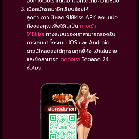
องทางเว็บเราได้เลย เลือกได้ตามความชอบ
เมื่อสมัครสมาชิกเรียบร้อยให้
ลูกค้า ดาวน์โหลด 918kiss APK ลงบนมือ
ถือของคุณเพื่อใช้ในเป็น
ทางเข้า
918kiss
ทางระบบของเราสามารถรองรับ
การเล่นได้ทั้งระบบ IOS และ Android
ดาวน์โหลดลงได้ทุกรุ่นทุกยี่ห้อ เข้าเล่นง่าย
และยังสามารถ
ติดต่อเรา
ได้ตลอด 24
ชั่วโมง