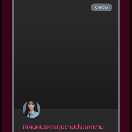
บทความ
เทคนิคบริหารทุนตามประเภทเกม