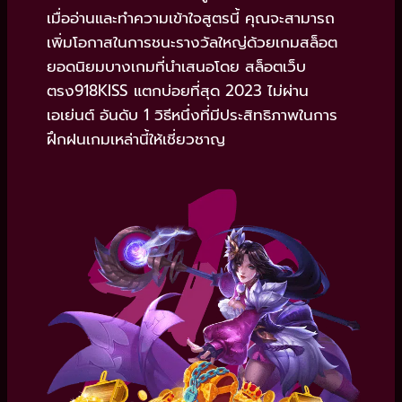
เมื่ออ่านและทำความเข้าใจสูตรนี้ คุณจะสามารถ
เพิ่มโอกาสในการชนะรางวัลใหญ่ด้วยเกมสล็อต
ยอดนิยมบางเกมที่นำเสนอโดย สล็อตเว็บ
ตรง918KISS แตกบ่อยที่สุด 2023 ไม่ผ่าน
เอเย่นต์ อันดับ 1 วิธีหนึ่งที่มีประสิทธิภาพในการ
ฝึกฝนเกมเหล่านี้ให้เชี่ยวชาญ