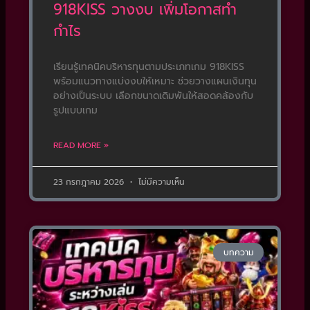
918KISS วางงบ เพิ่มโอกาสทำ
กำไร
เรียนรู้เทคนิคบริหารทุนตามประเภทเกม 918KISS
พร้อมแนวทางแบ่งงบให้เหมาะ ช่วยวางแผนเงินทุน
อย่างเป็นระบบ เลือกขนาดเดิมพันให้สอดคล้องกับ
รูปแบบเกม
READ MORE »
23 กรกฎาคม 2026
ไม่มีความเห็น
บทความ