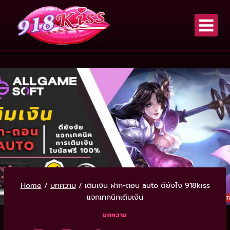
Home
/
บทความ
/
เติมเงิน ฝาก-ถอน auto ดียังไง 918kiss
แจกเทคนิคเติมเงิน
บทความ