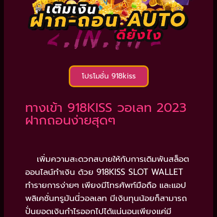
โปรโมชั่น 918kiss
ทางเข้า 918KISS วอเลท 2023
ฝากถอนง่ายสุดๆ
เพิ่มความสะดวกสบายให้กับการเดิมพันสล็อต
ออนไลน์ทำเงิน ด้วย 918KISS SLOT WALLET
ทำรายการง่ายๆ เพียงมีโทรศัพท์มือถือ และแอป
พลิเคชั่นทรูมันนี่วอลเลท มีเงินทุนน้อยก็สามารถ
ปั่นยอดเงินกำไรออกไปได้แน่นอนเพียงแค่มี