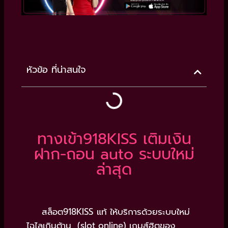
หัวข้อ ที่น่าสนใจ
ทางเข้า918KISS เติมเงิน
ฝาก-ถอน auto ระบบใหม่
ล่าสุด
สล็อต918KISS แท้ ให้บริการด้วยระบบใหม่
ไฉไลเกินต้าน (slot online) เกมส์ฮิตของ