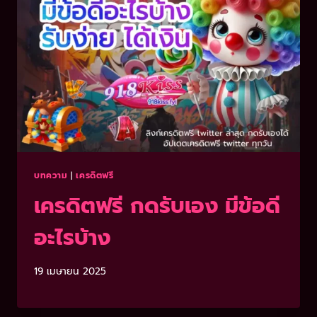
บทความ
|
เครดิตฟรี
เครดิตฟรี กดรับเอง มีข้อดี
อะไรบ้าง
19 เมษายน 2025