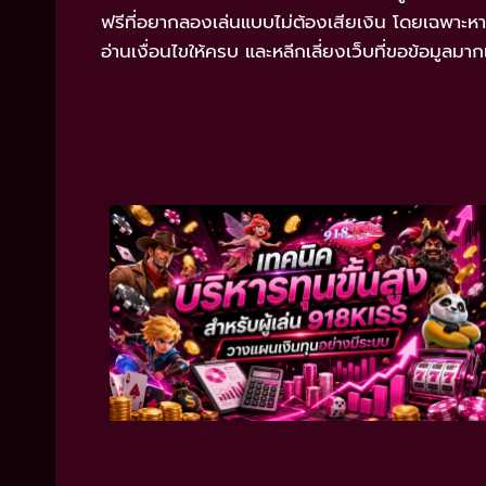
ฟรีที่อยากลองเล่นแบบไม่ต้องเสียเงิน โดยเฉพาะหาก
อ่านเงื่อนไขให้ครบ และหลีกเลี่ยงเว็บที่ขอข้อมูลมา