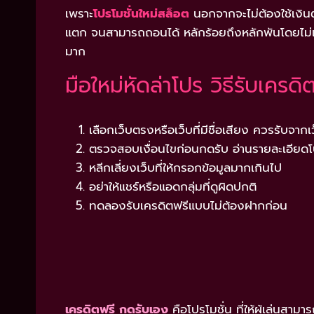
เพราะ
โปรโมชั่นใหม่สล็อต
นอกจากจะไม่ต้องใช้เงินต
แตก จนสามารถถอนได้ หลักร้อยถึงหลักพันโดยไม่เสี
มาก
มือใหม่หัดล่าโปร วิธีรับเคร
เลือกเว็บตรงหรือเว็บที่มีชื่อเสียง ควรรับจากเว
ตรวจสอบเงื่อนไขก่อนกดรับ อ่านรายละเอียดโป
หลีกเลี่ยงเว็บที่ให้กรอกข้อมูลมากเกินไป
อย่าให้แชร์หรือแอดกลุ่มที่ดูผิดปกติ
ทดลองรับเครดิตฟรีแบบไม่ต้องฝากก่อน
เครดิตฟรี กดรับเอง
คือโปรโมชั่น ที่ให้ผู้เล่นส