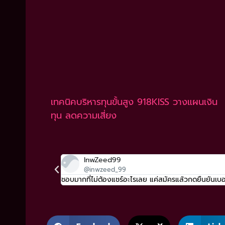
เทคนิคบริหารทุนขั้นสูง 918KISS วางแผนเงิน
ทุน ลดความเสี่ยง
InwZeed99
@inwzeed_99
ชอบมากที่ไม่ต้องแชร์อะไรเลย แค่สมัครแล้วกดยืนยันเบอร์