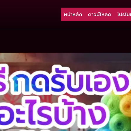
หน้าหลัก
ดาวน์โหลด
โปรโมช