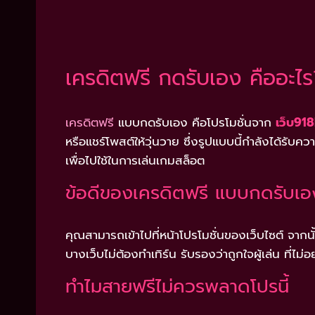
เครดิตฟรี กดรับเอง คืออะไ
เครดิตฟรี
แบบกดรับเอง คือโปรโมชั่นจาก
เว็บ91
หรือแชร์โพสต์ให้วุ่นวาย ซึ่งรูปแบบนี้กำลังได้รั
เพื่อไปใช้ในการเล่นเกมสล็อต
ข้อดีของเครดิตฟรี แบบกดรับเอ
คุณสามารถเข้าไปที่หน้าโปรโมชั่นของเว็บไซต์ จากน
บางเว็บไม่ต้องทำเทิร์น รับรองว่าถูกใจผู้เล่น ที่
ทำไมสายฟรีไม่ควรพลาดโปรนี้