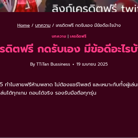
Home
/
บทความ
/
เครดิตฟรี กดรับเอง มีข้อดีอะไรบ้าง
บทความ
|
เครดิตฟรี
รดิตฟรี กดรับเอง มีข้อดีอะไรบ
By
TTiTan Bussiness
19 เมษายน 2025
5 ทำไมสายฟรีห้ามพลาด ไม่ต้องแชร์โพสต์ และเหมาะกับทั้งผู้เล่น
ล่นได้ทุกเกม ถอนได้จริง รองรับมือถือทุกรุ่น