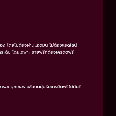
ัวเอง โดยไม่ต้องผ่านแอดมิน ไม่ต้องแอดไลน์
กระดับ โดยเฉพาะ สายฟรีที่ต้องเครดิตฟรี
กรอกยูสเซอร์ แล้วกดปุ่มรับเครดิตฟรีได้ทันที