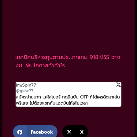
เทคนิคบริหารทุนตามประเภทเกม 918KISS วาง
งบ เพิ่มโอกาสทำกำไร
InwSpin77
NooMin
@spinx77
@mintti
สมัครง่ายมาก แค่ใส่เบอร์ กดยืนยัน OTP ก็ได้เครดิตมาเล่น
ชอบตรงไ
ฟรีเลย ไม่ต้องแชทกับแอดมินให้เสียเวลา
นครบก็ก
Facebook
X