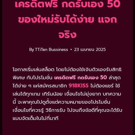
เครดิตฟรี กดรับเอง 50
ของใหม่รับได้ง่าย แจก
จริง
By
TTiTan Bussiness
23 เมษายน 2025
โอกาสเริ่มเล่นสล็อต โดยไม่ต้องใช้เงินตัวเองรับสิทธิ
พิเศษ กับโปรโมชั่น
เครดิตฟรี กดรับเอง 50
ล่าสุด
ได้ง่าย ๆ แค่สมัครสมาชิก
918KISS
ไม่ต้องแชร์ ใช้
เล่นได้ทุกเกม เทิร์นน้อย เงื่อนไขไม่ยุ่งยาก บทความ
นี้ จะพาคุณไปดูตั้งแต่ความหมายของโปรโมชั่น
เงื่อนไขที่ควรรู้ วิธีการรับ ไปจนถึงข้อดีที่คุณจะได้รับ
แบบจัดเต็มในไม่กี่นาที