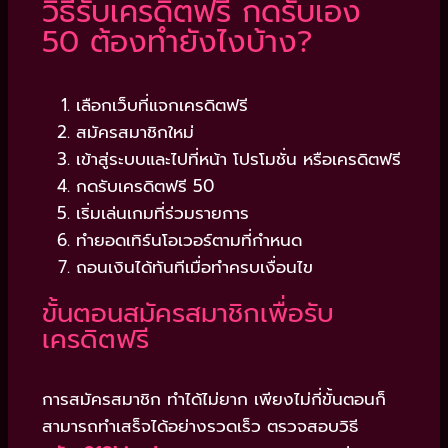
วิธีรับเครดิตฟรี กดรับเอง
50 ต้องทำยังไงบ้าง?
เลือกเว็บที่แจกเครดิตฟรี
สมัครสมาชิกใหม่
เข้าสู่ระบบและไปที่หน้า โปรโมชั่น หรือเครดิตฟรี
กดรับเครดิตฟรี 50
เริ่มเล่นเกมที่ร่วมรายการ
ทำยอดเทิร์นโอเวอร์ตามที่กำหนด
ถอนเงินได้ทันทีเมื่อทำครบเงื่อนไข
ขั้นตอนสมัครสมาชิกเพื่อรับ
เครดิตฟรี
การสมัครสมาชิก ทำได้ไม่ยาก เพียงไม่กี่ขั้นตอนก็
สามารถทำเสร็จได้อย่างรวดเร็ว ตรวจสอบวิธี