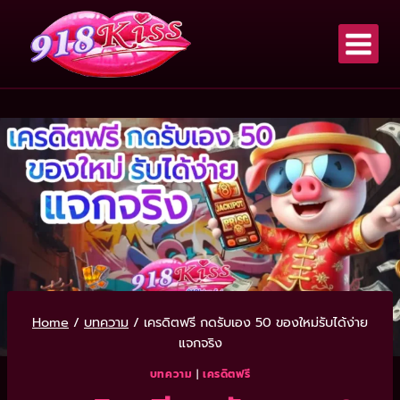
Home
/
บทความ
/
เครดิตฟรี กดรับเอง 50 ของใหม่รับได้ง่าย
แจกจริง
บทความ
|
เครดิตฟรี