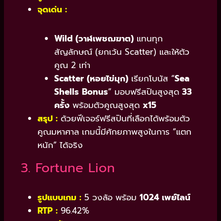
จุดเด่น :
Wild (วาฬเพชฌฆาต)
แทนทุก
สัญลักษณ์ (ยกเว้น Scatter) และให้ตัว
คูณ 2 เท่า
Scatter (หอยไข่มุก)
เรียกโบนัส “
Sea
Shells Bonus
” มอบฟรีสปินสูงสุด
33
ครั้ง
พร้อมตัวคูณสูงสุด
x15
สรุป :
ด้วยฟีเจอร์ฟรีสปินที่เลือกได้พร้อมตัว
คูณมหาศาล เกมนี้มีศักยภาพสูงในการ “แตก
หนัก” ได้จริง
3. Fortune Lion
รูปแบบเกม :
5 วงล้อ พร้อม
1024 เพย์ไลน์
RTP :
96.42%