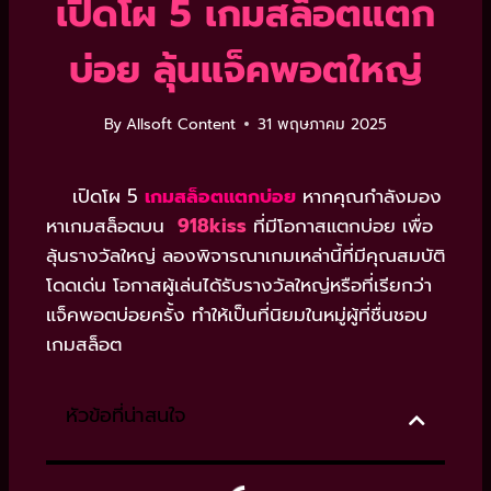
เปิดโผ 5 เกมสล็อตแตก
บ่อย ลุ้นแจ็คพอตใหญ่
By
Allsoft Content
31 พฤษภาคม 2025
เปิดโผ 5
เกมสล็อตแตกบ่อย
หากคุณกำลังมอง
หาเกมสล็อตบน
918kiss
ที่มีโอกาสแตกบ่อย เพื่อ
ลุ้นรางวัลใหญ่ ลองพิจารณาเกมเหล่านี้ที่มีคุณสมบัติ
โดดเด่น โอกาสผู้เล่นได้รับรางวัลใหญ่หรือที่เรียกว่า
แจ็คพอตบ่อยครั้ง ทำให้เป็นที่นิยมในหมู่ผู้ที่ชื่นชอบ
เกมสล็อต
หัวข้อที่น่าสนใจ