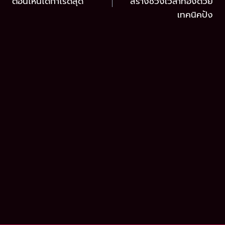
ตอนไหนได้กำไรดีสุด
สร้างช่วงเวลาทองด้วย
เทคนิคปัง