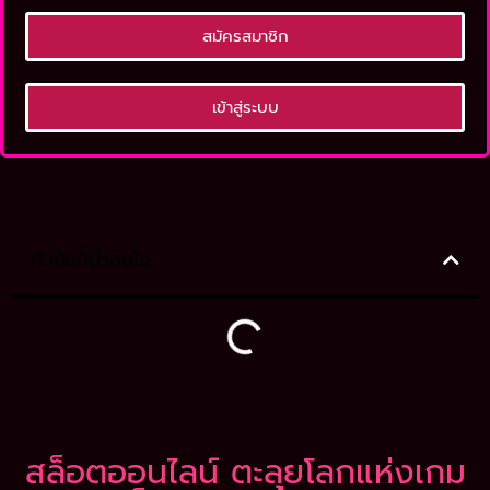
สมัครสมาชิก
เข้าสู่ระบบ
หัวข้อที่น่าสนใจ
สล็อตออนไลน์ ตะลุยโลกแห่งเกม