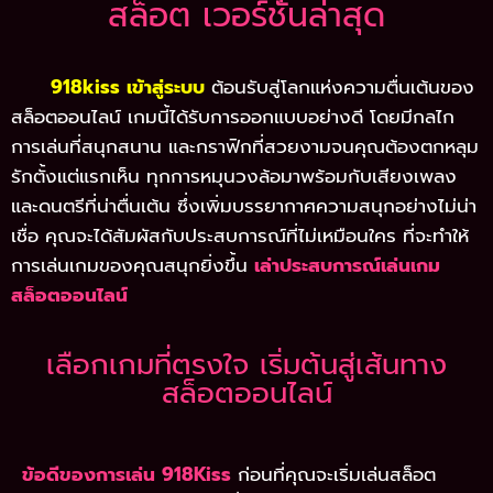
สล็อต เวอร์ชั่นล่าสุด
918kiss เข้าสู่ระบบ
ต้อนรับสู่โลกแห่งความตื่นเต้นของ
สล็อตออนไลน์ เกมนี้ได้รับการออกแบบอย่างดี โดยมีกลไก
การเล่นที่สนุกสนาน และกราฟิกที่สวยงามจนคุณต้องตกหลุม
รักตั้งแต่แรกเห็น ทุกการหมุนวงล้อมาพร้อมกับเสียงเพลง
และดนตรีที่น่าตื่นเต้น ซึ่งเพิ่มบรรยากาศความสนุกอย่างไม่น่า
เชื่อ คุณจะได้สัมผัสกับประสบการณ์ที่ไม่เหมือนใคร ที่จะทำให้
การเล่นเกมของคุณสนุกยิ่งขึ้น
เล่าประสบการณ์เล่นเกม
สล็อตออนไลน์
เลือกเกมที่ตรงใจ เริ่มต้นสู่เส้นทาง
สล็อตออนไลน์
ข้อดีของการเล่น 918Kiss
ก่อนที่คุณจะเริ่มเล่นสล็อต