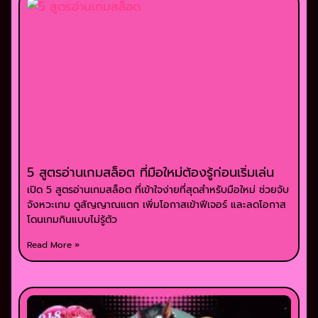
5 สูตรอ่านเกมสล็อต ที่มือใหม่ต้องรู้ก่อนเริ่มเล่น
เปิด 5 สูตรอ่านเกมสล็อต ที่เข้าใจง่ายที่สุดสำหรับมือใหม่ ช่วยจับ
จังหวะเกม ดูสัญญาณแตก เพิ่มโอกาสเข้าฟีเจอร์ และลดโอกาส
โดนเกมกินแบบไม่รู้ตัว
Read More »