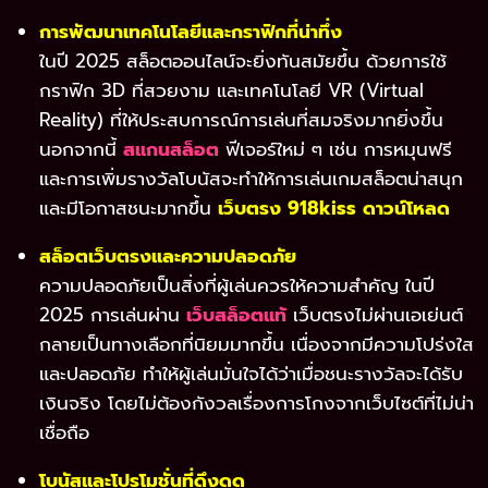
การพัฒนาเทคโนโลยีและกราฟิกที่น่าทึ่ง
ในปี 2025 สล็อตออนไลน์จะยิ่งทันสมัยขึ้น ด้วยการใช้
กราฟิก 3D ที่สวยงาม และเทคโนโลยี VR (Virtual
Reality) ที่ให้ประสบการณ์การเล่นที่สมจริงมากยิ่งขึ้น
นอกจากนี้
สแกนสล็อต
ฟีเจอร์ใหม่ ๆ เช่น การหมุนฟรี
และการเพิ่มรางวัลโบนัสจะทำให้การเล่นเกมสล็อตน่าสนุก
และมีโอกาสชนะมากขึ้น
เว็บตรง 918kiss ดาวน์โหลด
สล็อตเว็บตรงและความปลอดภัย
ความปลอดภัยเป็นสิ่งที่ผู้เล่นควรให้ความสำคัญ ในปี
2025 การเล่นผ่าน
เว็บสล็อตแท้
เว็บตรงไม่ผ่านเอเย่นต์
กลายเป็นทางเลือกที่นิยมมากขึ้น เนื่องจากมีความโปร่งใส
และปลอดภัย ทำให้ผู้เล่นมั่นใจได้ว่าเมื่อชนะรางวัลจะได้รับ
เงินจริง โดยไม่ต้องกังวลเรื่องการโกงจากเว็บไซต์ที่ไม่น่า
เชื่อถือ
โบนัสและโปรโมชั่นที่ดึงดูด