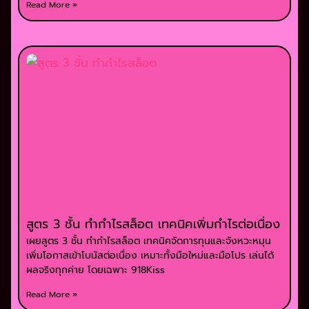
Read More »
สูตร 3 ชั้น ทำกำไรสล็อต เทคนิคเพิ่มกำไรต่อเนื่อง
เผยสูตร 3 ชั้น ทำกำไรสล็อต เทคนิคจัดการทุนและจังหวะหมุน
เพิ่มโอกาสเข้าโบนัสต่อเนื่อง เหมาะทั้งมือใหม่และมือโปร เล่นได้
ผลจริงทุกค่าย โดยเฉพาะ 918Kiss
Read More »