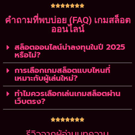
คำถามที่พบบ่อย (FAQ) เกมสล็อต
ออนไลน์
สล็อตออนไลน์น่าลงทุนในปี 2025
หรือไม่?
การเลือกเกมสล็อตแบบไหนที่
เหมาะกับผู้เล่นใหม่?
ทำไมควรเลือกเล่นเกมสล็อตผ่าน
เว็บตรง?
รีวิวจากผู้อ่านบทความ