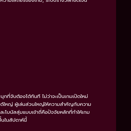
 ความเสถียรของเกม, ระบบรางวัลที่ชัดเจน
กที่จับต้องได้ทันที ไม่ว่าจะเป็นเกมเปิดใหม่
ต์ใหญ่ ผู้เล่นส่วนใหญ่ให้ความสำคัญกับความ
ะโบนัสสุ่มแบบเข้าถี่คือปัจจัยหลักที่ทำให้เกม
นในสัปดาห์นี้