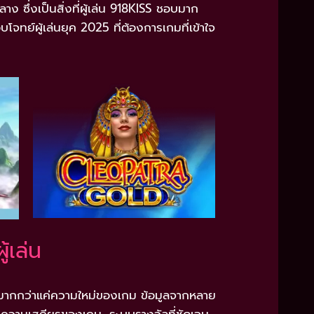
 ซึ่งเป็นสิ่งที่ผู้เล่น 918KISS ชอบมาก
บโจทย์ผู้เล่นยุค 2025 ที่ต้องการเกมที่เข้าใจ
้เล่น
น มากกว่าแค่ความใหม่ของเกม ข้อมูลจากหลาย