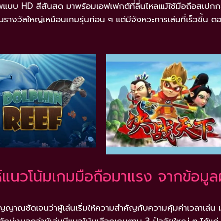
แบบ HD สีสันสด มาพร้อมเอฟเฟกต์ที่ลื่นไหลแม้ใช้มือถือสเปกกลาง
นรางวัลใหญ่เหมือนเกมรุ่นก่อน ๆ แต่มีจังหวะการเล่นที่เร็วขึ้น ตอ
ห์แนวโน้มเกมมือถือมาแรง จากข้อมูลผู
ญาณชัดเจนว่าผู้เล่นเริ่มให้ความสำคัญกับความคุ้มค่าเวลาเล่