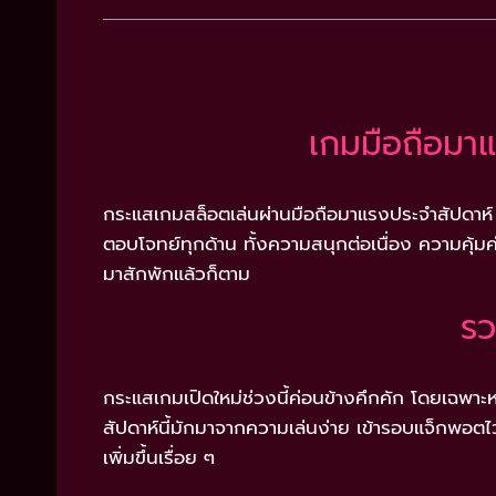
เกมมือถือมาแร
กระแสเกมสล็อตเล่นผ่านมือถือมาแรงประจำสัปดาห์ ใน
ตอบโจทย์ทุกด้าน ทั้งความสนุกต่อเนื่อง ความคุ้มค
มาสักพักแล้วก็ตาม
รว
กระแสเกมเปิดใหม่ช่วงนี้ค่อนข้างคึกคัก โดยเฉพาะห
สัปดาห์นี้มักมาจากความเล่นง่าย เข้ารอบแจ็กพอตไว และ
เพิ่มขึ้นเรื่อย ๆ