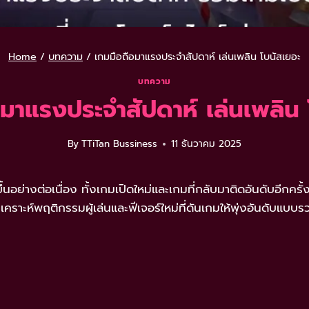
Home
/
บทความ
/
เกมมือถือมาแรงประจำสัปดาห์ เล่นเพลิน โบนัสเยอะ
บทความ
อมาแรงประจำสัปดาห์ เล่นเพลิน 
By
TTiTan Bussiness
11 ธันวาคม 2025
ึ้นอย่างต่อเนื่อง ทั้งเกมเปิดใหม่และเกมที่กลับมาติดอันดับอีกค
เคราะห์พฤติกรรมผู้เล่นและฟีเจอร์ใหม่ที่ดันเกมให้พุ่งอันดับแบบร