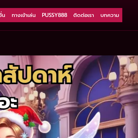
ั่น
ทางเข้าเล่น
PUSSY888
ติดต่อเรา
บทความ