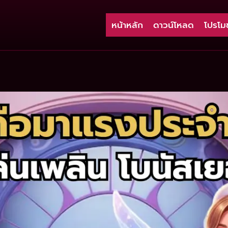
หน้าหลัก
ดาวน์โหลด
โปรโมช