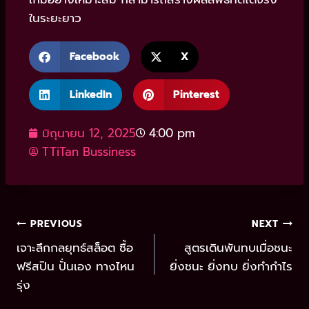
ในระยะยาว
Facebook
X
LinkedIn
Pinterest
มิถุนายน 12, 2025
4:00 pm
TTiTan Bussiness
PREVIOUS
NEXT
เจาะลึกกลยุทธ์สล็อต ซื้อ
สูตรเดินพันทบเมื่อชนะ
ฟรีสปิน ปั่นเอง ทางไหน
ยิ่งชนะ ยิ่งทบ ยิ่งทำกำไร
รุ่ง