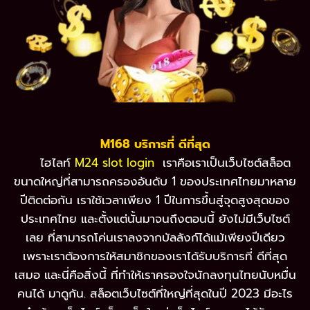
M168 บริการที่ ดีที่สุด
ไฮไลท์
M24 slot login
เราคือเราเป็นเว็บไซต์สล็อต
ขนาดใหญ่ที่สามารถครองอันดับ 1 ของประเทศไทยมาหลาย
ปีติดต่อกัน เราใช้เวลาเพียง 1 ปีในการขึ้นสู่จุดสูงสุดของ
ประเทศไทย และตั้งแต่นั้นมาจนถึงตอนนี้ ยังไม่มีเว็บไซต์
เลย ที่สามารถโค่นเราลงจากบัลลังก์ได้แม้เพียงปีเดียว
เพราะเราต้องการให้สมาชิกของเราได้รับบริการที่ ดีที่สุด
เสมอ และนี่คือสิ่งนี้ ที่ทำให้เราครองใจนักลงทุนไทยนับหมื่น
คนได้ มาดูกัน. สล็อตเว็บไซต์ที่ใหญ่ที่สุดในปี 2023 มีอะไร