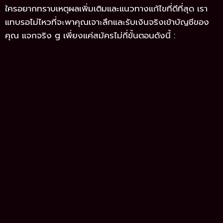
ใครอยากทราบเหตุผลเพิ่มเติมและแนวทางแก้ไขที่ดีที่สุด เรา
แทบรอไม่ไหวที่จะพาคุณเจาะลึกและรับเงินจริงเข้าบัญชีของ
คุณ แจกจริง g เพี่ยงแค่สมัครไม่กี่ขั้นตอนดังนี้ :