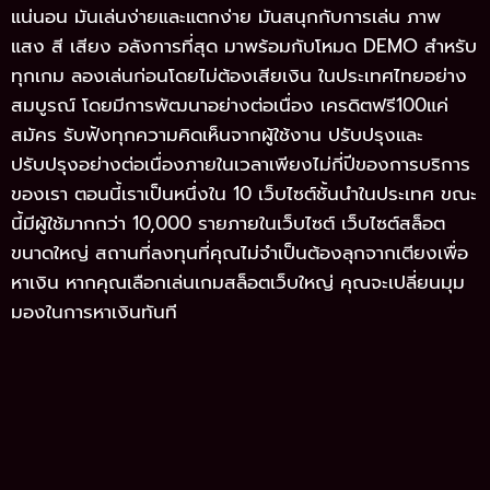
แน่นอน มันเล่นง่ายและแตกง่าย มันสนุกกับการเล่น ภาพ
แสง สี เสียง อลังการที่สุด มาพร้อมกับโหมด DEMO สำหรับ
ทุกเกม ลองเล่นก่อนโดยไม่ต้องเสียเงิน ในประเทศไทยอย่าง
สมบูรณ์ โดยมีการพัฒนาอย่างต่อเนื่อง เครดิตฟรี100แค่
สมัคร รับฟังทุกความคิดเห็นจากผู้ใช้งาน ปรับปรุงและ
ปรับปรุงอย่างต่อเนื่องภายในเวลาเพียงไม่กี่ปีของการบริการ
ของเรา ตอนนี้เราเป็นหนึ่งใน 10 เว็บไซต์ชั้นนำในประเทศ ขณะ
นี้มีผู้ใช้มากกว่า 10,000 รายภายในเว็บไซต์ เว็บไซต์สล็อต
ขนาดใหญ่ สถานที่ลงทุนที่คุณไม่จำเป็นต้องลุกจากเตียงเพื่อ
หาเงิน หากคุณเลือกเล่นเกมสล็อตเว็บใหญ่ คุณจะเปลี่ยนมุม
มองในการหาเงินทันที