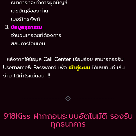
ธนาคารที่จะทำการผูกบัญชี
เลขบัญชีของท่าน
เบอร์โทรศัพท์
ข้อมูลธุรกรรม
จำนวนเครดิตที่ต้องการ
สลิปการโอนเงิน
หลังจากให้ข้อมูล Call Center เรียบร้อย สามารถรอรับ
Username& Password เพื่อ
เข้าสู่ระบบ
ได้เลยทันที เล่น
ง่าย ได้กำไรแน่นอน !!!
918Kiss ฝากถอนระบบอัตโนมัติ รองรับ
ทุกธนาคาร