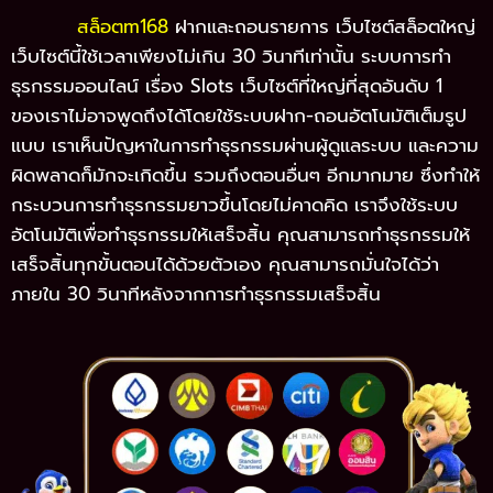
สล็อตm168
ฝากและถอนรายการ เว็บไซต์สล็อตใหญ่
เว็บไซต์นี้ใช้เวลาเพียงไม่เกิน 30 วินาทีเท่านั้น ระบบการทำ
ธุรกรรมออนไลน์ เรื่อง Slots เว็บไซต์ที่ใหญ่ที่สุดอันดับ 1
ของเราไม่อาจพูดถึงได้โดยใช้ระบบฝาก-ถอนอัตโนมัติเต็มรูป
แบบ เราเห็นปัญหาในการทำธุรกรรมผ่านผู้ดูแลระบบ และความ
ผิดพลาดก็มักจะเกิดขึ้น รวมถึงตอนอื่นๆ อีกมากมาย ซึ่งทำให้
กระบวนการทำธุรกรรมยาวขึ้นโดยไม่คาดคิด เราจึงใช้ระบบ
อัตโนมัติเพื่อทำธุรกรรมให้เสร็จสิ้น คุณสามารถทำธุรกรรมให้
เสร็จสิ้นทุกขั้นตอนได้ด้วยตัวเอง คุณสามารถมั่นใจได้ว่า
ภายใน 30 วินาทีหลังจากการทำธุรกรรมเสร็จสิ้น