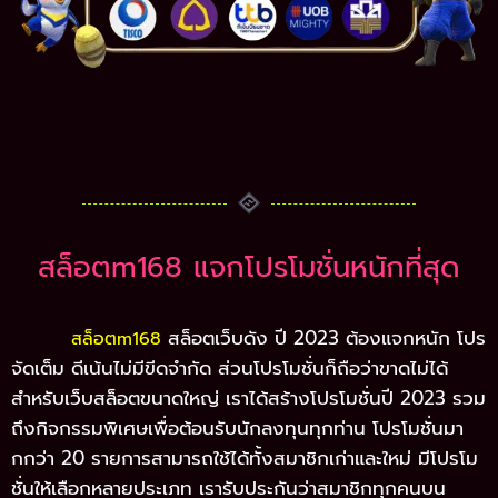
สล็อตm168 แจกโปรโมชั่นหนักที่สุด
สล็อตเว็บดัง ปี 2023 ต้องแจกหนัก โปร
สล็อตm168
จัดเต็ม ดีเน้นไม่มีขีดจำกัด ส่วนโปรโมชั่นก็ถือว่าขาดไม่ได้
สำหรับเว็บสล็อตขนาดใหญ่ เราได้สร้างโปรโมชั่นปี 2023 รวม
ถึงกิจกรรมพิเศษเพื่อต้อนรับนักลงทุนทุกท่าน โปรโมชั่นมา
กกว่า 20 รายการสามารถใช้ได้ทั้งสมาชิกเก่าและใหม่ มีโปรโม
ชั่นให้เลือกหลายประเภท เรารับประกันว่าสมาชิกทุกคนบน