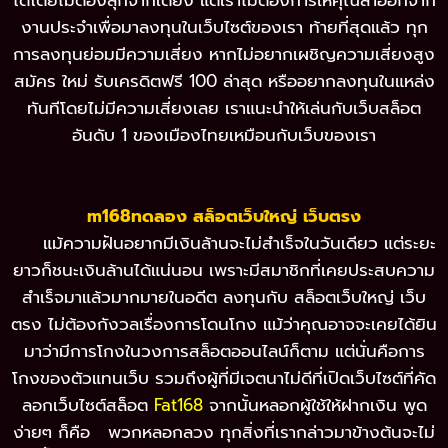
งานประจำเพื่อมาลงทุนในเว็บไซต์ของเรา ท้ายที่สุดแล้ว ทุก
การลงทุนย่อมมีความเสี่ยง หากไม่อยากเผชิญความเสี่ยงสูง
สมัคร ใหม่ รับเครดิตฟรี 100 ล่าสุด หรืออยากลงทุนในแหล่ง
ทันทีโดยไม่มีความเสี่ยงเลย เราแนะนำให้เล่นกับเว็บสล็อต
อันดับ 1 ของเมืองไทยเหมือนกับเว็บของเรา
m168ทดลอง สล็อตเว็บใหญ่ เว็บตรง
แม้ความฝันอยากมีเงินล้านจะไม่สำเร็จในวันเดียว แต่ระยะ
ยาวก็ชนะเงินล้านได้แน่นอน เพราะมีสมาชิกที่เคยประสบความ
สำเร็จมาแล้วมากมายในอดีต ลงทุนกับ สล็อตเว็บใหญ่ เว็บ
ตรง ไม่ต้องกังวลเรื่องการโดนโกง แม้ว่าคุณอาจจะเคยได้ยิน
มาว่ามีการโกงในวงการสล็อตออนไลน์ก็ตาม แต่นั่นคือการ
โกงของตัวแทนเว็บ รวมถึงผู้ที่มีเจตนาไม่ดีที่เปิดเว็บไซต์ที่คัด
ลอกเว็บไซต์สล็อต
Fat168
จากนั้นหลอกผู้ใช้ให้ฝากเงิน พูด
ง่ายๆ ก็คือ พวกหลอกลวง ทุกสิ่งที่เรากล่าวมาข้างต้นจะไม่