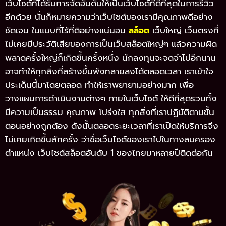
เว็บไซต์ที่ได้รับการจัดอันดับให้เป็นเว็บไซต์ที่ดีที่สุดในการรีวิว
อีกด้วย นั่นก็หมายความว่าเว็บไซต์ของเรามีคุณภาพดีอย่าง
ชัดเจน ในแบบที่ไร้ที่ติอย่างแน่นอน
เว็บใหญ่ เว็บตรงที่
สล็อต
ไม่เคยมีประวัติเสียของการเป็นเว็บสล็อตใหญ่ๆ แล้วความผิด
พลาดครั้งใหญ่ก็เกิดขึ้นครั้งหนึ่ง นักลงทุนจะจดจำไปอีกนาน
อาจทำให้ทุกสิ่งที่สร้างขึ้นพังทลายลงได้ตลอดเวลา เราเข้าใจ
ประเด็นนี้มาโดยตลอด ทำให้เราพยายามอย่างมาก เพื่อ
วางแผนการดำเนินงานต่างๆ ภายในเว็บไซต์ ให้ดีที่สุดรวมทั้ง
มีความเป็นธรรม คุณภาพ โปร่งใส ทุกสิ่งที่เราปฏิบัติตามขั้น
ตอนอย่างถูกต้อง ดังนั้นตลอดระยะเวลาที่เราเปิดให้บริการจึง
ไม่เคยเกิดขึ้นสักครั้ง ว่าชื่อเว็บไซต์ของเราไปในทางลบครอง
ตำแหน่ง เว็บไซต์สล็อตอันดับ 1 ของไทยมาหลายปีติดต่อกัน