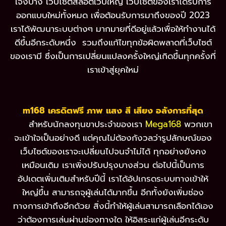
เจ๋งบ้าง เว็บไซต์สล็อตเว็บใหญ่ เว็บไซต์ของเราได้รับการ
ออกแบบใหม่ทั้งหมด เพื่อต้อนรับการมาถึงของปี 2023
เราได้พัฒนาระบบต่างๆ มากมายที่ดีอยู่แล้วเพื่อให้ทำงานได้
ดีขึ้นอีกระดับหนึ่ง รวมถึงแก้ไขทุกข้อผิดพลาดที่เว็บไซต์
ของเรามี ซึ่งเป็นการเปลี่ยนแปลงครั้งใหญ่เกิดขึ้นทุกครั้งที่
เราเข้าสู่ยุคใหม่
m168 เครดิตฟรี ภาพ แสง สี เสียง อลังการที่สุด
สำหรับนักลงทุนขาประจำของเรา
Mega168
พวกเขา
จะเข้าใจเป็นอย่างดี แต่คุณไม่ต้องกังวลว่ารูปลักษณ์ของ
เว็บไซต์ของเราจะเปลี่ยนไปจนจำไม่ได้ ทุกอย่างยังคง
เหมือนเดิม เราเพิ่งปรับปรุงบางส่วน ต่อไปนี้เป็นการ
อัปเดตเพิ่มเติมสำหรับปีนี้ เราได้อัปเกรดระบบทางเข้าให้
ใหญ่ขึ้น สามารถจุผู้เล่นได้มากขึ้น อีกทั้งยังเพิ่มช่อง
ทางการเข้าถึงอีกด้วย สิ่งนี้ทำให้ผู้เล่นสามารถเลือกได้เอง
ว่าต้องการเล่นผ่านช่องทางใด ให้อิสระแก่ผู้เล่นอีกระดับ