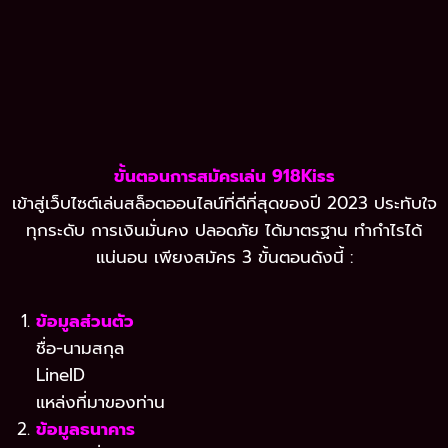
ขั้นตอนการสมัครเล่น 918Kiss
เข้าสู่เว็บไซต์เล่นสล็อตออนไลน์ที่ดีที่สุดของปี 2023 ประทับใจ
ทุกระดับ การเงินมั่นคง ปลอดภัย ได้มาตรฐาน ทำกำไรได้
แน่นอน เพียงสมัคร 3 ขั้นตอนดังนี้ :
ข้อมูลส่วนตัว
ชื่อ-นามสกุล
LineID
แหล่งที่มาของท่าน
ข้อมูลธนาคาร