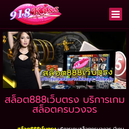
สล็อต888เว็บตรง บริการเกม
สล็อตครบวงจร
สล็อต888เว็บตรง
บริการเกมสล็อตครบวงจร มีเกม