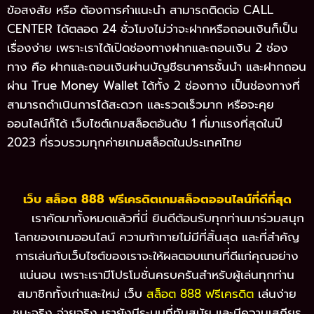
ข้อสงสัย หรือ ต้องการคำแนะนำ สามารถติดต่อ CALL
CENTER ได้ตลอด 24 ชั่วโมงไม่ว่าจะฝากหรือถอนเงินก็เป็น
เรื่องง่าย เพราะเราได้เปิดช่องทางฝากและถอนเงิน 2 ช่อง
ทาง คือ ฝากและถอนเงินผ่านบัญชีธนาคารชั้นนำ และฝากถอน
ผ่าน True Money Wallet ได้ทั้ง 2 ช่องทาง เป็นช่องทางที่
สามารถดำเนินการได้สะดวก และรวดเร็วมาก หรือจะคุย
ออนไลน์ก็ได้ เว็บไซต์เกมสล็อตอันดับ 1 ที่มาแรงที่สุดในปี
2023 ที่รวบรวมทุกค่ายเกมสล็อตในประเทศไทย
เว็บ สล็อต 888 ฟรีเครดิตเกมสล็อตออนไลน์ที่ดีที่สุด
เราคัดมาทั้งหมดแล้วที่นี่ ยินดีต้อนรับทุกท่านมาร่วมสนุก
โลกของเกมออนไลน์ ความท้าทายไม่มีที่สิ้นสุด และที่สำคัญ
การเล่นกับเว็บไซต์ของเราจะให้ผลตอบแทนที่ดีแก่คุณอย่าง
แน่นอน เพราะเรามีโปรโมชั่นครบครันสำหรับผู้เล่นทุกท่าน
สมาชิกทั้งเก่าและใหม่ เว็บ
สล็อต 888 ฟรีเครดิต
เล่นง่าย
ชนะจริง จ่ายจริง เรายังมีระบบที่ทันสมัย และมีความเสถียร