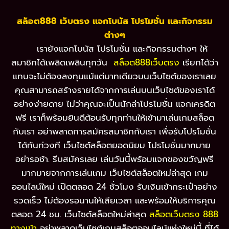
สล็อต888 เว็บตรง แจกโบนัส โปรโมชั่น และกิจกรรม
ต่างๆ
เรายังแจกโบนัส โปรโมชั่น และกิจกรรมต่างๆ ให้
สมาชิกได้เพลิดเพลินทุกวัน
สล็อต888เว็บตรง
เรียกได้ว่า
แทบจะไม่ต้องลงทุนแม้แต่บาทเดียวบนเว็บไซต์ของเราเลย
คุณสามารถสร้างรายได้จากการเล่นบนเว็บไซต์ของเราได้
อย่างง่ายดาย ไม่ว่าคุณจะเป็นนักล่าโปรโมชั่น แจกเครดิต
ฟรี เราก็พร้อมยินดีต้อนรับทุกท่านให้เข้ามาเล่นเกมสล็อต
กับเรา อย่าพลาดการสมัครสมาชิกกับเรา เพื่อรับโปรโมชั่น
ได้ทันท่วงที เว็บไซต์สล็อตยอดนิยม โปรโมชั่นมากมาย
อย่ารอช้า. รีบสมัครเลย เล่นวันนี้พร้อมแจกของขวัญฟรี
มากมายจากการเล่นเกม เว็บไซต์สล็อตใหม่ล่าสุด เกม
ออนไลน์ใหม่ เปิดตลอด 24 ชั่วโมง รับเงินเข้ากระเป๋าอย่าง
รวดเร็ว ไม่ต้องรอนานให้เสียเวลา และพร้อมให้บริการคุณ
ตลอด 24 ชม. เว็บไซต์สล็อตใหม่ล่าสุด
สล็อตเว็บตรง 888
ทางเข้า
อย่าพลาดเว็บไซต์เกมสล็อตออนไลน์แห่งใหม่นี้ ที่ได้