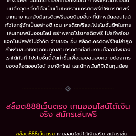
เครดิตฟรี นั่นไม่ได้ ต้องใช้กิจกรรมใด ๆ เพื่อให้ได้มาตอนนี้
แม้ถึงจุดหนึ่งก็ถือเป็นเว็บไซต์รวมเครดิตฟรีที่ให้เครดิตฟรี
มากมาย และยังมีเครดิตฟรียอดนิยมอื่นๆที่นักพนันออนไลน์
ทั่วโลกรู้จักเป็นอย่างดี เช่น เครดิตฟรีและโปรโมชั่นดีๆในการ
เล่นเกมพนันออนไลน์ อย่าพลาดโปรเครดิตฟรี โปรที่พร้อม
แจกโบนัสฟรีไม่จำกัด จ่ายเยอะ อิ่ม สล็อตเครดิตฟรีใหม่ล่าสุด
สำหรับสมาชิกทุกคนคุณสามารถติดต่อทีมงานมืออาชีพของ
เราได้ทันที โปรโมชั่นนี้จัดทำขึ้นเพื่อตอบสนองความต้องการ
ของสล็อตออนไลน์ สมาชิกใหม่ และนักพนันที่มีเงินทุนน้อย
สล็อต888เว็บตรง เกมออนไลน์ได้เงิน
จริง สมัครเล่นฟรี
สล็อต888เว็บตรง
เกมออนไลน์ได้เงินจริง สมัครเล่น