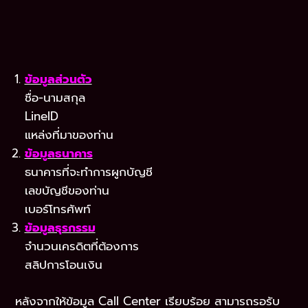
ข้อมูลส่วนตัว
ชื่อ-นามสกุล
LineID
แหล่งที่มาของท่าน
ข้อมูลธนาคาร
ธนาคารที่จะทำการผูกบัญชี
เลขบัญชีของท่าน
เบอร์โทรศัพท์
ข้อมูลธุรกรรม
จำนวนเครดิตที่ต้องการ
สลิปการโอนเงิน
หลังจากให้ข้อมูล Call Center เรียบร้อย สามารถรอรับ