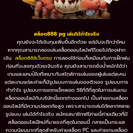
สล็อต888 pg เล่นได้กำไรจริง
คุณยังจะได้เงินทุนเพิ่มขึ้นอีกด้วย แต่มันจะดีกว่าไหม
หากคุณสามารถลองเล่นสล็อตออนไลน์ฟรีโดยไม่ต้องฝาก
เงิน
การลองใช้ก่อนก็เหมือนกับการฝึกฝน
สล็อต888เว็บตรง
ก่อนที่จะลงทุนด้วยเงินจริง คุณยังสามารถชั่งน้ำหนักได้ว่า
เกมและแคมป์ใดที่เหมาะกับสไตล์การเล่นของผู้เล่นแต่ละคน
แต่ละเกมแต่ละค่ายก็มีรูปแบบการเล่นของตัวเอง รูปแบบการ
ทำกำไร รูปแบบการแตกแจ็คพอต วิธีที่ดีที่สุดในการเล่นเกม
สล็อตออนไลน์กับบริษัทนี้แตกต่างออกไป เป็นค่ายเกมสล็อต
ออนไลน์ที่มีความปลอดภัยสูง เพราะสามารถเล่นได้หลากหลาย
รูปแบบ เล่นได้กำไรจริง สมัครสมาชิกฟรีค่ายนี้ค่ายเดียวที่มี
สล็อตออนไลน์ใหม่ที่มาแรงที่สุดในตอนนี้ กลายเป็นกระแส
ความนิยมมากที่สุดสำหรับค่ายสล็อต PC และค่ายเกมสล็อต