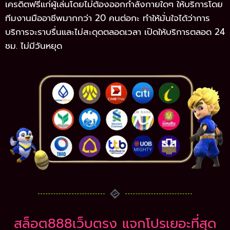
เครดิตฟรีแก่ผู้เล่นโดยไม่ต้องออกกำลังกายใดๆ ให้บริการโดย
ทีมงานมืออาชีพมากกว่า 20 คนต่อกะ ทำให้มั่นใจได้ว่าการ
บริการจะราบรื่นและไม่สะดุดตลอดเวลา เปิดให้บริการตลอด 24
ชม. ไม่มีวันหยุด
สล็อต888เว็บตรง แจกโปรเยอะที่สุด