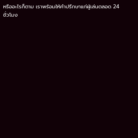
หรืออะไรก็ตาม เราพร้อมให้คำปรึกษาแก่ผู้เล่นตลอด 24
ชั่วโมง