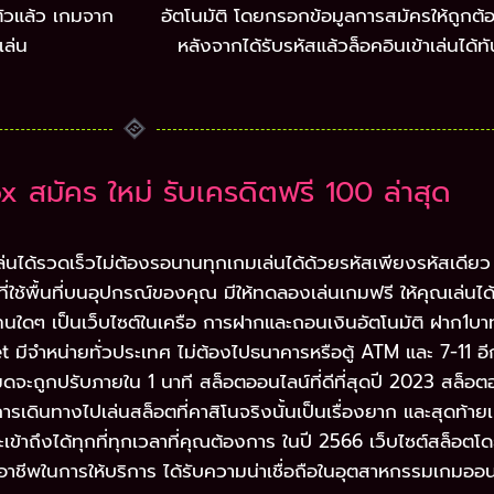
ตัวแล้ว เกมจาก
อัตโนมัติ โดยกรอกข้อมูลการสมัครให้ถูกต้
เล่น
หลังจากได้รับรหัสแล้วล็อคอินเข้าเล่นได้ท
 สมัคร ใหม่ รับเครดิตฟรี 100 ล่าสุด
ล่นได้รวดเร็วไม่ต้องรอนานทุกเกมเล่นได้ด้วยรหัสเพียงรหัสเดียว 
ใช้พื้นที่บนอุปกรณ์ของคุณ มีให้ทดลองเล่นเกมฟรี ให้คุณเล่นได
แทนใดๆ เป็นเว็บไซต์ในเครือ การฝากและถอนเงินอัตโนมัติ ฝาก1บา
มีจำหน่ายทั่วประเทศ ไม่ต้องไปธนาคารหรือตู้ ATM และ 7-11 อ
จะถูกปรับภายใน 1 นาที สล็อตออนไลน์ที่ดีที่สุดปี 2023 สล็อต
ารเดินทางไปเล่นสล็อตที่คาสิโนจริงนั้นเป็นเรื่องยาก และสุดท้ายเ
ข้าถึงได้ทุกที่ทุกเวลาที่คุณต้องการ ในปี 2566 เว็บไซต์สล็อตโ
อาชีพในการให้บริการ ได้รับความน่าเชื่อถือในอุตสาหกรรมเกมออน