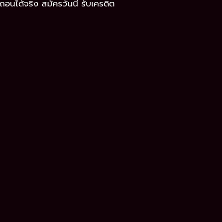
ถอนได้จริง สมัครวันนี้ รับเครดิต