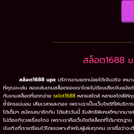
สล็อต1688 u
สล็อต1688 upx
บริการเกมแตกบ่อยได้เงินจริง เหมาะ
ที่คุณจะเล่น ลองเล่นเกมสล็อตของเราโดยไม่ต้องเสียเงินแม้แต่
กับเกมสล็อตที่แตกง่าย
sxlot1688
หลายสไตล์ หลายสไตล์ให้คุณ
ซ้ำใครแน่นอน เสียเวลาและทอง เพราะเราเป็นเว็บไซต์ที่ให้บริก
ได้เต็มๆ สมัครสมาชิกกับ ได้แล้ววันนี้ รับสิทธิพิเศษดีๆมากมาย
ไม่ต้องกังวลเรื่องโกง เพราะเราคือเว็บไซต์สล็อตที่ได้มาตรฐาน 
บันเทิงที่เราเตรียมไว้โดยเฉพาะสำหรับผู้เล่นทุกคน เราเชื่อว่าจ