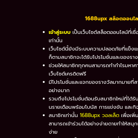
1688upx สล็อตออนไลน์ที
เข้าสู่ระบบ
เป็นเว็บไซต์สล็อตออนไลน์ที่เชื
เท่านั้น
เว็บไซต์นี้ยังมีระบบความปลอดภัยที่แข็ง
ก็ตามสมาชิกจะได้รับโปรโมชั่นและของราง
ช่วยให้สมาชิกทุกคนสามารถทำกำไรมหาศ
เว็บไซต์เครดิตฟรี
มีโปรโมชั่นและแจกของรางวัลมากมายที่สา
อย่างมาก
รวมถึงโปรโมชั่นต้อนรับสมาชิกใหม่ที่ได้รับ
นรายเดือนพร้อมโบนัส การแข่งขัน และก
สมาชิกเท่านั้น
1688upx วอลเล็ต
เพื่อเพ
สามารถเข้าร่วมได้อย่างง่ายดายทำให้สนุกแ
ง่าย