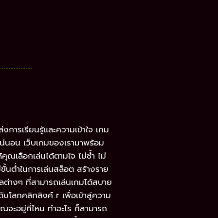
งการเรียนรู้และความเข้าใจ เกม
างแน่นอน เว็บเกมของเรามาพร้อม
ณเลือกเล่นได้ตามใจ ไม่ซ้ำ ไม่
ีขั้นต่ำในการเล่นสล็อต สร้างราย
วัลต่างๆ ที่สามารถเล่นเกมได้สบาย
บโลกคลิกลิงค์ r เพื่อเข้าสู่ความ
าคุณจะอยู่ที่ไหน ทำอะไร ก็สามารถ