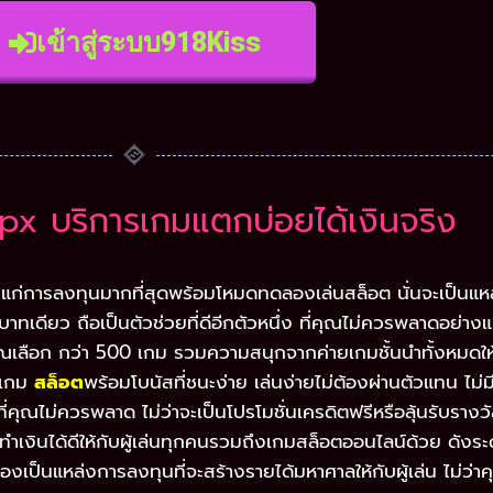
เข้าสู่ระบบ918Kiss
px บริการเกมแตกบ่อยได้เงินจริง
แก่การลงทุนมากที่สุดพร้อมโหมดทดลองเล่นสล็อต นั่นจะเป็นแหล่
บาทเดียว ถือเป็นตัวช่วยที่ดีอีกตัวหนึ่ง ที่คุณไม่ควรพลาดอย่
เลือก กว่า 500 เกม รวมความสนุกจากค่ายเกมชั้นนำทั้งหมดให้คุ
ารเกม
สล็อต
พร้อมโบนัสที่ชนะง่าย เล่นง่ายไม่ต้องผ่านตัวแทน ไม่ม
ที่คุณไม่ควรพลาด ไม่ว่าจะเป็นโปรโมชั่นเครดิตฟรีหรือลุ้นรับราง
ทำเงินได้ดีให้กับผู้เล่นทุกคนรวมถึงเกมสล็อตออนไลน์ด้วย ดังระดั
ะต้องเป็นแหล่งการลงทุนที่จะสร้างรายได้มหาศาลให้กับผู้เล่น ไม่ว่