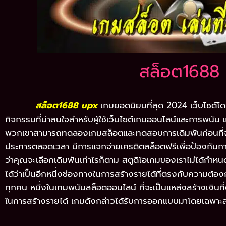
สล็อต1688 
สล็อต1688 upx
เกมยอดนิยมที่สุด 2024 เว็บไซต์โด
กิจกรรมที่น่าสนใจสำหรับผู้ใช้เว็บไซต์เกมออนไลน์และการพนัน แ
พวกเขาสามารถทดลองเกมสล็อตและทดสอบการเดิมพันก่อนที่จะสา
ประการตลอดเวลา มีการแจกจ่ายเครดิตสล็อตฟรีเพื่อป้องกันการฉ
ว่าคุณจะเลือกเดิมพันเท่าไรก็ตาม สตูดิโอเกมของเราไม่ได้กำหน
ได้ว่าเป็นอีกหนึ่งช่องทางในการสร้างรายได้ที่ตรงกับความต้อ
ทุกคน หนึ่งในเกมพนันสล็อตออนไลน์ ที่จะเป็นแหล่งสร้างเงินท
ในการสร้างรายได้ เกมดังกล่าวได้รับการออกแบบมาโดยเฉพาะสำห