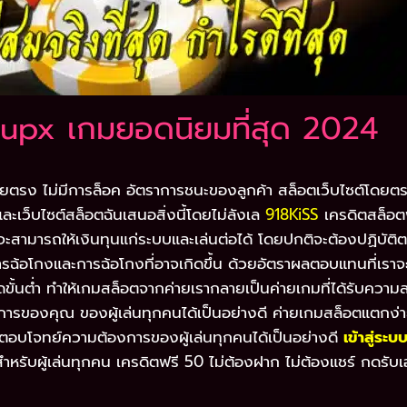
upx เกมยอดนิยมที่สุด 2024
ยตรง ไม่มีการล็อค อัตราการชนะของลูกค้า สล็อตเว็บไซต์โดยตร
ละเว็บไซต์สล็อตฉันเสนอสิ่งนี้โดยไม่ลังเล
918KiSS
เครดิตสล็อตฟ
มารถให้เงินทุนแก่ระบบและเล่นต่อได้ โดยปกติจะต้องปฏิบัติ
้อโกงและการฉ้อโกงที่อาจเกิดขึ้น ด้วยอัตราผลตอบแทนที่เราจะได้
ดขั้นต่ำ ทำให้เกมสล็อตจากค่ายเรากลายเป็นค่ายเกมที่ได้รับควา
งการของคุณ ของผู้เล่นทุกคนได้เป็นอย่างดี ค่ายเกมสล็อตแตกง่า
ี่ตอบโจทย์ความต้องการของผู้เล่นทุกคนได้เป็นอย่างดี
เข้าสู่ระบ
รับผู้เล่นทุกคน เครดิตฟรี 50 ไม่ต้องฝาก ไม่ต้องแชร์ กดรับ