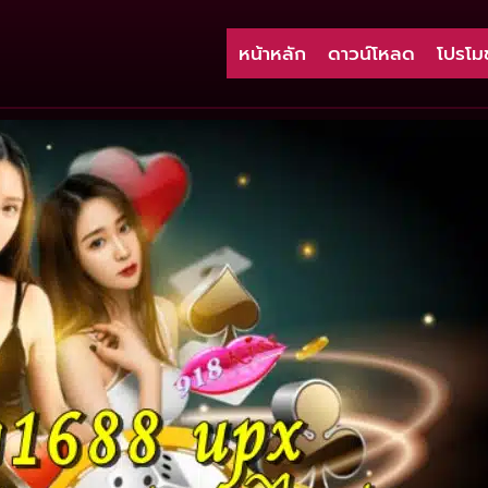
หน้าหลัก
ดาวน์โหลด
โปรโมช