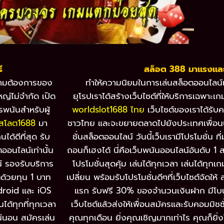
ี
สล็อต 388 มาแรงและคุ
วามต้องการของ
ทำให้ความนิยมในการเล่นสล็อตออนไลน์เพิ่ม
หญ่ไม่จำกัด เปิด
ยุโรปเราได้สร้างเว็บไซต์ที่ให้บริการเฉพาะ
รพนันสำหรับผู้
worldslot1688 ไทย
เว็บไซต์ของเราได้รั
สโลต1688
มา
ชาวไทย และจะขยายตลาดไปยังประเทศเพื่อนบ้
้ดีที่สุด รับ
ชั่นสล็อตออนไลน์ วันนี้เว็บเรามีโปรโมชั่น ที่
ออนไลน์เท่านั้น
ถอนก็เฮงได้ นี่คือเว็บพนันออนไลน์อันดับ 1 ส
น์ รองรับบริการ
โปรโมชั่นสุดคุ้ม เล่นได้ทุกเวลา เล่นได้ทุกเ
ด้วยทุน 1 บาท
เปลี่ยน พร้อมรับโปรโมชั่นดีๆที่เว็บไซต์จัดให
ndroid และ iOS
แรก รับฟรี 30% ของจำนวนเงินฝาก มีโบนั
ด้ทุกที่ทุกเวลา
เว็บไซต์แล้วส่งให้เพื่อนสมัครและรับคอมมิชชั
่นอน สมัครเล่น
คุณทุกเดือน ยิ่งคุณเชิญมากเท่าไร คุณก็ยิ่งไ