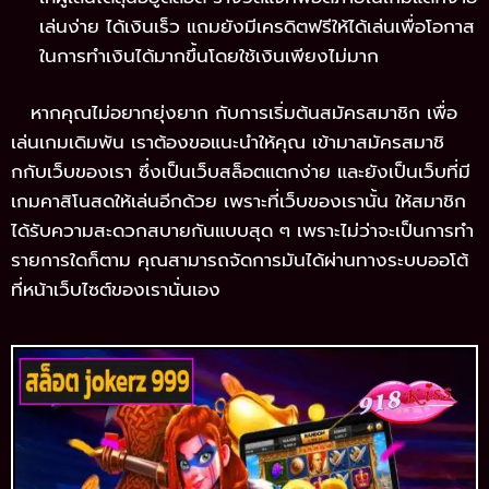
เล่นง่าย ได้เงินเร็ว แถมยังมีเครดิตฟรีให้ได้เล่นเพื่อโอกาส
ในการทำเงินได้มากขึ้นโดยใช้เงินเพียงไม่มาก
หากคุณไม่อยากยุ่งยาก กับการเริ่มต้นสมัครสมาชิก เพื่อ
เล่นเกมเดิมพัน เราต้องขอแนะนำให้คุณ เข้ามาสมัครสมาชิ
กกับเว็บของเรา ซึ่งเป็นเว็บสล็อตแตกง่าย และยังเป็นเว็บที่มี
เกมคาสิโนสดให้เล่นอีกด้วย เพราะที่เว็บของเรานั้น ให้สมาชิก
ได้รับความสะดวกสบายกันแบบสุด ๆ เพราะไม่ว่าจะเป็นการทำ
รายการใดก็ตาม คุณสามารถจัดการมันได้ผ่านทางระบบออโต้
ที่หน้าเว็บไซต์ของเรานั่นเอง