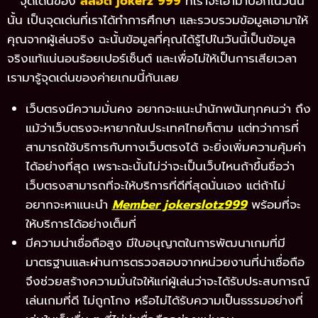
จุดเด่นของ
สล็อต jokerz 999
ที่เราจะเอามาบอกในวันนี้
นั้น เป็นจุดเด่นที่เราได้ทำการศึกษา และรวบรวมข้อมูลเอามาให้
คุณจากผู้เล่นจริง ฉะนั้นข้อมูลที่คุณได้รู้ไปในวันนี้เป็นข้อมูล
จริงแท้แน่นอนร้อยเปอร์เซ็นต์ และเพื่อไม่ให้เป็นการเสียเวลา
เรามารู้จุดเด่นของค่ายเกมนี้กันเลย
เว็บตรงมีความมั่นคง อยากจะแนะนำนักพนันทุกคนว่า ถึง
แม้ว่าเว็บตรงจะหายากในประเทศไทยก็ตาม แต่ทว่าการที่
สามารถใช้บริการกับทางเว็บตรงได้ จะยิ่งเพิ่มความคุ้มค่า
ได้อย่างที่สุด เพราะฉะนั้นไม่ว่าจะเป็นเว็บไหนถ้าขึ้นชื่อว่า
เว็บตรงสามารถที่จะให้บริการที่ดีที่สุดนั่นเอง แต่ถ้าไม่
อยากจะหาแนะนำ
Member jokerslotz999
พร้อมที่จะ
ให้บริการได้อย่างเต็มที่
มีความน่าเชื่อถือสูง มีใบอนุญาตในการพัฒนาเกมที่มี
มาตรฐานและผ่านการตรวจสอบจากหน่วยงานที่น่าเชื่อถือ
จึงช่วยสร้างความมั่นใจให้แก่ผู้เล่นว่าจะได้รับประสบการณ์
เล่นเกมที่ดี ไม่ถูกโกง หรือไม่ได้รับความเป็นธรรมอย่างที่