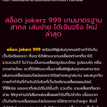
สล็อต jokerz 999 เกมมาตรฐาน
สากล เล่นง่าย ได้เงินจริง ใหม่
ล่าสุด
สล็อต jokerz 999
พร้อมให้ผู้เล่นทุกคนสร้างกำไรกับ
เว็บไซต์ของเรา ซึ่งเราได้พัฒนาเกมสล็อตต่างๆที่เราได้
รวบรวมไว้ ไม่ว่าจะเป็นเกมสล็อตรูปแบบไหน รูปแบบใด หรือ
จากค่ายไหน เราก็ได้พัฒนาขึ้นมาเพื่อให้ผู้เล่นทุกคนสามารถ
เล่นเกมสล็อตออนไลน์ของเราได้อย่างสนุกสนาน และสนุกกับ
การทำกำไรที่ทำเงินได้จริงที่เว็บไซต์เกมสล็อตออนไลน์
918kiss ของเราที่เล่นได้ไม่มีขั้นต่ำ รวมถึง เกมสล็อตที่แตก
ง่าย ให้ทุกท่านได้เลือกเล่นเพื่อผลกำไรที่ไม่จำกัด เนื่องจาก
เว็บไซต์เกมสล็อตออนไลน์ของเรามีอัตราการจ่ายสูง สิ่งนี้