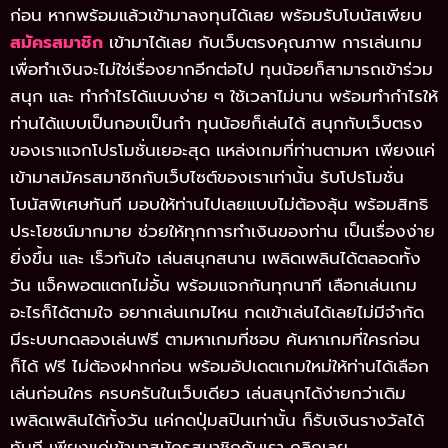
ก่อน หากพร้อมแล้วเข้ามาลงทุนได้เลย พร้อมรับโบนัสเพียบ
สมัครสมาชิก
เข้ามาได้เลย กับเว็บตรงคุณภาพ การเล่นเกม
เพื่อทำเงินจะไม่ใช่เรื่องยากอีกต่อไป ทุนน้อยก็สามารถเข้าร่วม
สนุก และ ทำกำไรได้แบบง่าย ๆ ใช้เวลาไม่นาน พร้อมทำกำไรให้
ท่านได้แบบเป็นกอบเป็นกำ ทุนน้อยก็เล่นได้ สนุกกับเว็บตรง
ของเราแจกโปรโมชั่นเยอะสุด แหล่งเกมที่ท่านตามหา เพียงแค่
เข้ามาสมัครสมาชิกกับเว็บไซต์ของเราเท่านั้น รับโปรโมชั่น
โบนัสพิเศษทันที มอบให้ท่านไปเลยแบบไม่ต้องลุ้น พร้อมสิทธิ
ประโยชน์มากมาย ช่วยให้ทุกการทำเงินของท่าน เป็นเรื่องง่าย
ยิ่งขึ้น และ เร็วทันใจ เล่นสนุกสนาน เพลิดเพลินได้ตลอดทั้ง
วัน แจ็คพอตแตกไม่อั้น พร้อมแจกกันทุกนาที เลือกเล่นเกม
อะไรก็ได้ตามใจ อยากเล่นเกมไหน กดเข้าเล่นได้เลยไม่มีจำกัด
มีระบบทดลองเล่นฟรี ตามหาเกมที่ชอบ ค้นหาเกมที่ใครก่อน
ก็ได้ ฟรี ไม่ต้องฝากก่อน พร้อมอัปเดตเกมใหม่ให้ท่านได้เลือก
เล่นก่อนใคร ครบครันในเว็บเดียว เล่นสนุกได้ง่ายกว่าเดิม
เพลิดเพลินได้ทั้งวัน แค่กดปุ่มสปินเท่านั้น ก็รับเงินรางวัลได้
ทันที เพียงแค่เข้ามาสมัครสมาชิกกับเรา คลิกเลย