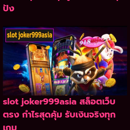
ปัง
slot joker999asia สล็อตเว็บ
ตรง กำไรสุดคุ้ม รับเงินจริงทุก
เกม