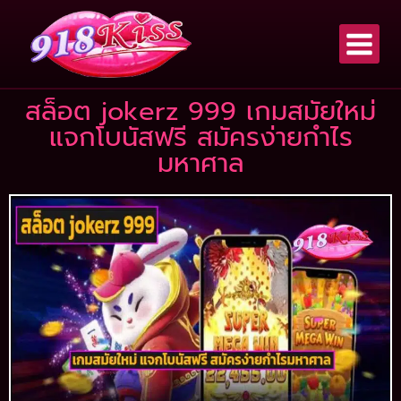
สล็อต jokerz 999 เกมสมัยใหม่
แจกโบนัสฟรี สมัครง่ายกำไร
มหาศาล