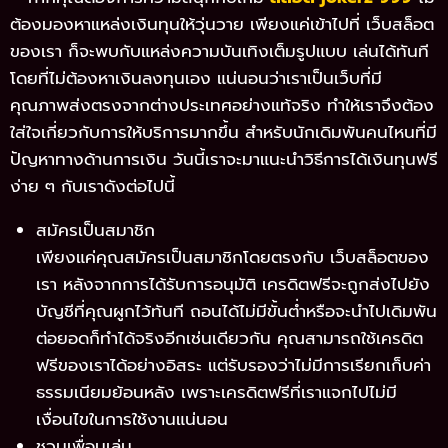
ต้องมองหาแหล่งเงินทุนให้วุ่นวาย เพียงแค่เข้าไปที่ เว็บสล็อต
ของเรา ก็จะพบกับแหล่งความบันเทิงเต็มรูปแบบ เล่นได้ทันที
โดยที่ไม่ต้องหาเงินลงทุนเอง แน่นอนว่าเราเป็นเว็บที่มี
คุณภาพส่งตรงจากต่างประเทศอย่างแท้จริง ทำให้เราจึงต้อง
ใส่ใจเกี่ยวกับการให้บริการมากขึ้น สำหรับนักเดิมพันคนไหนที่มี
ปัญหาทางด้านการเงิน วันนี้เราจะมาแนะนำวิธีการได้เงินทุนฟรี
ง่าย ๆ กับเราดังต่อไปนี้
สมัครเป็นสมาชิก
เพียงแค่คุณสมัครเป็นสมาชิกโดยตรงกับ เว็บสล็อตของ
เรา หลังจากการได้รับการอนุมัติ เครดิตฟรีจะถูกส่งไปยัง
บัญชีที่คุณผูกไว้ทันที ถอนได้ไม่มีขั้นต่ำหรือจะนำไปเดิมพัน
ต่อยอดก็ทำได้จริงอีกเช่นเดียวกัน คุณสามารถใช้เครดิต
ฟรีของเราได้อย่างอิสระ แต่รับรองว่าไม่มีการเรียกเก็บค่า
ธรรมเนียมย้อนหลัง เพราะเครดิตฟรีที่เราแจกไปไม่มี
เงื่อนไขในการใช้งานแน่นอน
ชวนเพื่อนเล่น