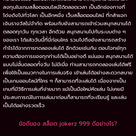
ลงทุนในเกมสล็อตออนไลน์ได้ตลอดเวลา เป็นอีกช่องทางที่
โด่งดังไปทั่วโลก เป็นอีกหนึ่ง เว็บสล็อตออนไลน์ ที่กล้าแจก
เงินรางวัลไม่จำกัด พร้อมกับยังสามารถเข้าร่วมสนุกสนานได้
ตลอดทุกวัน ทุกเวลา อีกด้วย สนุกสนานไปกับระบบต่าง ๆ
ของเรา ได้แล้ววันนี้ที่นี่ก่อนใคร รวมไปถึงยังสามารถสร้าง
กำไรได้จากการทดลองเล่นได้ อีกด้วยเช่นกัน ตอบโจทย์ทุก
ความต้องการของทุกท่านได้เป็นอย่างดี แน่นอน สนุกสนานได้
แบบไม่อั้นตลอดทั้งวัน ไม่มีเบื่อ ท่านสามารถทดลองเล่นได้ฟรี
เพื่อใช้เป็นแนวทางในการเล่นจริง เข้าเล่นได้อย่างสะดวกสบาย
เป็นเกมออนไลน์ที่ใคร ๆ ก็สามารถที่จะเล่นได้ เนื่องจากเป็น
เกมที่มีวิธีการเล่นที่ง่ายมาก แม้เป็นมือใหม่หัดเล่น ไม่เคยมี
ประสบการณ์ในการเล่นมาก่อนก็สามารถที่จะเรียนรู้ และเล่น
เป็นได้อย่างรวดเร็ว
ข้อดีของ สล็อต jokerz 999 ดีอย่างไร?