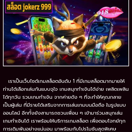
เราเป็นเว็บไซต์เกมสล็อตอันดับ 1 ที่มีเกมสล็อตมากมายให้
ท่านได้เลือกเล่นกันแบบจุใจ เกมสนุกทำเงินได้ง่าย เพลิดเพลิน
ได้ทุกวัน รวมเกมทำเงิน จากค่ายดัง ๆ ที่จะทำให้คุณกลาย
เป็นผู้เล่น ที่มีรายได้เสริมจากการเล่นเกมบนมือถือ ในรูปแบบ
ออนไลน์ อีกทั้งยังสามารถชวนเพื่อน ๆ เข้ามาร่วมสนุกเล่น
เกมทำเงินได้ เราพร้อมให้บริการเกมสล็อต เพื่อตอบโจทย์ทุก
การเดิมพันอย่างแน่นอน มาพร้อมกับโปรโมชันสุดพิเศษ