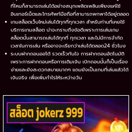
ที่ไหนก็สามารถเล่นได้อย่างสนุกเพลิดเพลินเพียงแค่ใช้
อินเทอร์เน็ตและโทรศัพท์มือถือที่สามารถพกพาได้อยู่ตลอด
เกมสล็อตเว็บใหม่เล่นได้ทุกที่ทุกเวลา สำหรับท่านที่เคยใช้
บริการเกมสล็อต น่าจะทราบถึงข้อดีเพราะการเล่นเกม
สล็อตนั้นสามารถเล่นได้ทุกที่ ทุกเวลา และไม่มีการจำกัด
เวลาในการเล่น หรืออาจจะเรียกว่าเล่นได้ตลอด24 ชั่วโมง
ระบบฝากถอนออโต้ รวดเร็วทันใจ การฝากถอนอัตโนมัติ
เพราะการฝากถอนหรือการเติมเงิน เบิกถอนนั้นก็เป็นเรื่อง
ง่ายและยังสะดวกสบายมากๆ แถมยังเป็นเกมที่เล่นแล้วได้
เงินจริง เพื่อเพิ่มกำไรให้ระหว่างวัน