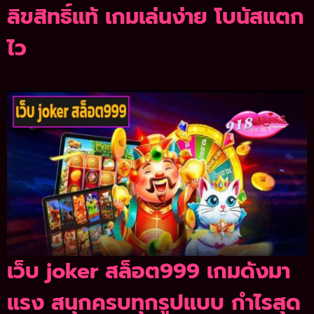
ลิขสิทธิ์แท้ เกมเล่นง่าย โบนัสแตก
ไว
เว็บ joker สล็อต999 เกมดังมา
แรง สนุกครบทุกรูปแบบ กำไรสุด