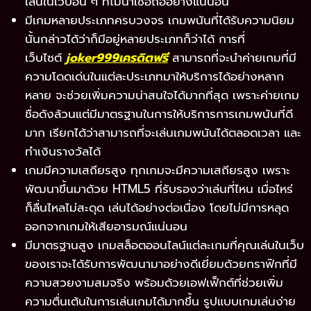
เล่นในเว็บอื่น ๆ ที่ไม่น่าเชื่อถืออย่างแน่นอน
มีเกมหลายประเภทครบวงจร เกมพนันที่ได้รับความนิยม
นั้นกล่าวได้ว่าก็มีอยู่หลายประเภทก็ว่าได้ การที่
เว็บไซต์
joker999เครดิตฟรี
สามารถที่จะนำค่ายเกมที่มี
ความโดดเด่นในแต่ละประเภทมาให้บริการได้อย่างหลาก
หลาย จะช่วยเพิ่มความน่าสนใจได้มากที่สุด เพราะค่ายเกม
ชื่อดังล้วนแต่มีมาตรฐานในการให้บริการการเกมพนันที่ดี
มาก เรียกได้ว่าสามารถที่จะเล่นเกมพนันได้ตลอดเวลา และ
ทำเงินรางวัลได้
เกมมีความเสถียรสูง ทุกเกมจะมีความเสถียรสูง เพราะ
พัฒนาขึ้นมาด้วย HTML5 ที่รับรองว่าเล่นที่ไหน เมื่อไหร่
ก็ลื่นไหลไม่สะดุด เล่นได้อย่างต่อเนื่อง โดยไม่มีการหลุด
ออกจากเกมให้เสียอารมณ์แน่นอน
มีมาตรฐานสูง เกมสล็อตออนไลน์แต่ละเกมที่คุณเล่นในเว็บ
ของเราจะได้รับการพัฒนามาอย่างดีเยี่ยมด้วยกราฟิกที่มี
ความสวยงามสมจริง พร้อมด้วยเอฟเฟ็กต์ที่ช่วยเพิ่ม
ความตื่นเต้นในการเล่นเกมได้มากขึ้น รูปแบบเกมเล่นง่าย