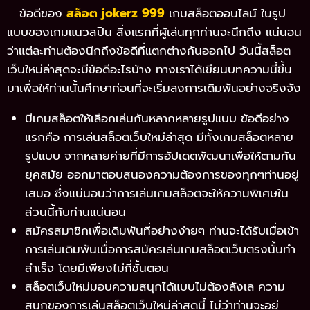
ข้อดีของ
สล็อต jokerz 999
เกมสล็อตออนไลน์ ในรูป
แบบของเกมแนวสปิน สิ่งแรกที่ผู้เล่นทุกท่านจะนึกถึง แน่นอน
ว่าแต่ละท่านต้องนึกถึงข้อดีที่แตกต่างกันออกไป วันนี้สล็อต
เว็บใหม่ล่าสุดจะมีข้อดีอะไรบ้าง ทางเราได้เขียนบทความนี้ขึ้น
มาเพื่อให้ท่านนั้นศึกษาก่อนที่จะเริ่มลงการเดิมพันอย่างจริงจัง
มีเกมสล็อตให้เลือกเล่นกันหลากหลายรูปแบบ ข้อดีอย่าง
แรกคือ การเล่นสล็อตเว็บใหม่ล่าสุด มีทั้งเกมสล็อตหลาย
รูปแบบ จากหลายค่ายที่มีการอัปเดตพัฒนาเพื่อให้ตามทัน
ยุคสมัย ออกมาตอบสนองความต้องการของทุกๆท่านอยู่
เสมอ ซึ่งแน่นอนว่าการเล่นเกมสล็อตจะให้ความพิเศษใน
ส่วนนี้กับท่านแน่นอน
สมัครสมาชิกเพื่อเดิมพันที่อย่างง่ายๆ ท่านจะได้รับเมื่อเข้า
การเล่นเดิมพันเมื่อการสมัครเล่นเกมสล็อตเว็บตรงนั้นทำ
สำเร็จ โดยมีเพียงไม่กี่ชั้นตอน
สล็อตเว็บใหม่มอบความสนุกได้แบบไม่ต้องลังเล ความ
สนุกของการเล่นสล็อตเว็บใหม่ล่าสุดนี้ ไม่ว่าท่านจะอยู่