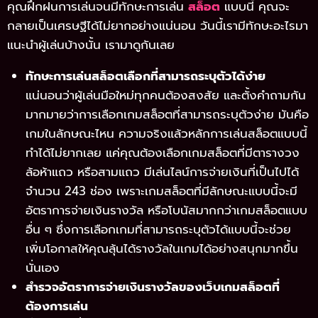
คุณฝึกฝนการเล่นจนมีทักษะการเล่น
สล็อต
แบบนี้ คุณจะ
กลายเป็นเศรษฐีได้ไม่ยากอย่างแน่นอน วันนี้เรามีทักษะอะไรมา
แนะนำผู้เล่นบ้างนั้น เรามาดูกันเลย
ทักษะการเล่นสล็อตเลือกที่สามารถระบุตัวได้ง่าย
แน่นอนว่าผู้เล่นมือใหม่ทุกคนต้องสงสัย และตั้งคำถามกัน
มากมายว่าการเลือกเกมสล็อตที่สามารถระบุตัวง่าย มันคือ
เกมในลักษณะไหน ความจริงแล้วหลักการเล่นสล็อตแบบนี้
ทำได้ไม่ยากเลย แค่คุณต้องเลือกเกมสล็อตที่มีตารางวง
ล้อห้าแถว หรือสามแถว มีเล่นไลน์การจ่ายเงินที่เป็นไปได้
จำนวน 243 ช่อง เพราะเกมสล็อตที่มีลักษณะแบบนี้จะมี
อัตราการจ่ายเงินรางวัล หรือโบนัสมากกว่าเกมสล็อตแบบ
อื่น ๆ ซึ่งการเลือกเกมที่สามารถระบุตัวได้แบบนี้จะช่วย
เพิ่มโอกาสให้คุณลุ้นได้รางวัลในเกมได้อย่างสนุกมากขึ้น
นั่นเอง
สำรวจอัตราการจ่ายเงินรางวัลของเว็บเกมสล็อตที่
ต้องการเล่น