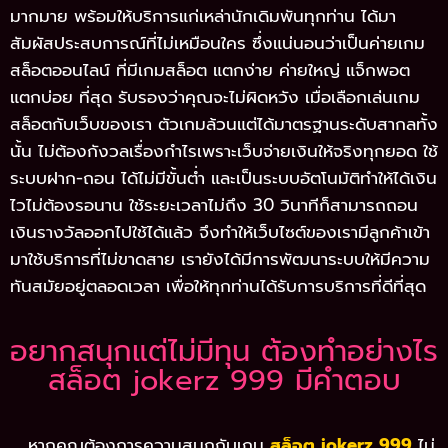
มากมาย พร้อมให้บริการแก่เหล่านักเดิมพันทุกท่าน ได้มา
สัมผัสประสบการณ์ที่ไม่เหมือนใคร ซึ่งแน่นอนว่าเป็นค่ายเกม
สล็อตออนไลน์ ที่มีเกมสล็อต แตกง่าย ค่ายใหญ่ แจ็กพอต
แตกบ่อย ที่สุด รับรองว่าคุณจะไม่ผิดหวัง เมื่อเลือกเล่นเกม
สล็อตกับเว็บของเรา ตัวเกมล้วนแต่ได้มาตรฐานระดับสากลทั้ง
นั้น ไม่ต้องกังวลเรื่องกำไรเพราะเว็บจ่ายเงินให้จริงทุกยอด ใช้
ระบบฝาก-ถอน ได้ไม่มีขั้นต่ำ และเป็นระบบอัตโนมัติทำให้ได้เงิน
ไวไม่ต้องรอนาน ใช้ระยะเวลาไม่ถึง 30 วินาทีก็สามารถถอน
เงินรางวัลออกไปใช้ได้แล้ว จึงทำให้เว็บไซต์ของเรามีลูกค้าเข้า
มาใช้บริการที่ไม่ขาดสาย เรายังได้มีการพัฒนาระบบให้มีความ
ทันสมัยอยู่ตลอดเวลา เพื่อให้ทุกท่านได้รับการบริการที่ดีที่สุด
อยากสนุกแต่ไม่มีทุน ต้องทำอย่างไร
สล็อต jokerz 999 มีคำตอบ
หากคุณต้องการความสนุกกับเกม
สล็อต jokerz 999
ไม่