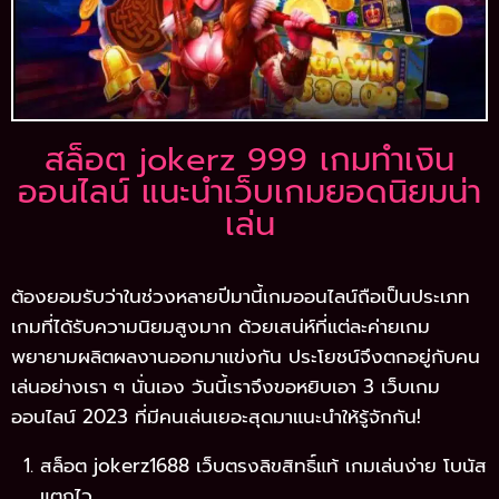
สล็อต jokerz 999 เกมทำเงิน
ออนไลน์ แนะนำเว็บเกมยอดนิยมน่า
เล่น
ต้องยอมรับว่าในช่วงหลายปีมานี้เกมออนไลน์ถือเป็นประเภท
เกมที่ได้รับความนิยมสูงมาก ด้วยเสน่ห์ที่แต่ละค่ายเกม
พยายามผลิตผลงานออกมาแข่งกัน ประโยชน์จึงตกอยู่กับคน
เล่นอย่างเรา ๆ นั่นเอง วันนี้เราจึงขอหยิบเอา 3 เว็บเกม
ออนไลน์ 2023 ที่มีคนเล่นเยอะสุดมาแนะนำให้รู้จักกัน!
สล็อต jokerz1688 เว็บตรงลิขสิทธิ์แท้ เกมเล่นง่าย โบนัส
แตกไว