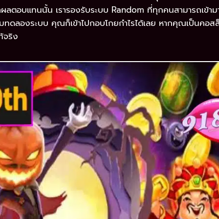
าผลตอบแทนนั้น เรารองรับระบบ Random ที่ทุกคนสามารถเข้ามาทำ
นเกมทดลองระบบ คุณก็เข้าไปกอบโกยกำไรได้เลย หากคุณเป็นคอสล
ท้จริง