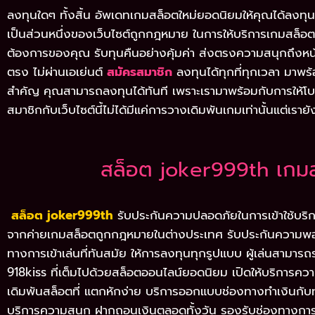
ลงทุนใดๆ ทั้งสิ้น อัพเดทเกมสล็อตใหม่ยอดนิยมให้คุณได้ลงทุน ส
เป็นส่วนหนึ่งของเว็บไซต์ถูกกฎหมาย ในการให้บริการเกมสล็อตออ
ต้องการของคุณ รับทุนคืนอย่างคุ้มค่า ส่งตรงความสนุกถึงหน้าจ
ตรง ไม่ผ่านเอเย่นต์
สมัครสมาชิก
ลงทุนได้ทุกที่ทุกเวลา มาพร้อ
สำคัญ คุณสามารถลงทุนได้ทันที เพราะเรามาพร้อมกับการให้โบนัส
สมาชิกกับเว็บไซต์นี้ไม่ได้มีแค่การวางเดิมพันเกมเท่านั้นแต่
สล็อต joker999th เกมสล็
สล็อต joker999th
รับประกันความปลอดภัยในการเข้าใช้บริการ
จากค่ายเกมสล็อตถูกกฎหมายในต่างประเทศ รับประกันความพอใจ
ทางการเข้าเล่นที่ทันสมัย ให้การลงทุนทุกรูปแบบ ผู้เล่นสามารถ
918kiss ที่เต็มไปด้วยสล็อตออนไลน์ยอดนิยม เปิดให้บริการควา
เดิมพันสล็อตที่ แตกหักง่าย บริการออกแบบช่องทางทำเงินกับทุ
บริการความสนุก ฝากถอนเงินตลอดทั้งวัน รองรับช่องทางการ