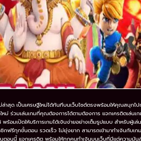
ม่ล่าสุด เป็นเศรษฐีใหม่ได้ทันทีบนเว็บไซต์ตรงพร้อมให้คุณสนุก
กใหม่ ร่วมเล่นเกมที่คุณต้องการได้ตามต้องการ แจกเครดิตเล่นเกม
้ พร้อมเปิดให้บริการเกมได้เงินง่ายอย่างเต็มรูปแบบ สำหรับผู้เล่
ชิกฟรีทุกขั้นตอน รวดเร็ว ไม่ยุ่งยาก สามารถเข้ามาทำเงินกับเกม
ตอนนี้ แจกเครดิต พร้อมให้ทุกคนทำเงินบนเว็บที่มีแต่ความมันส์