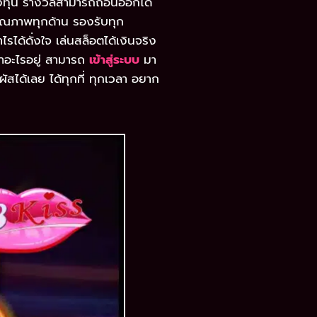
รลงทุน รางวัลสามารถถอนออกได้
คุณภาพทุกด้าน รองรับทุก
ด้ดั่งใจ เล่นสล็อตได้เงินจริง
อทำอะไรอยู่ สามารถ
เข้าสู่ระบบ
มา
ผัสได้เลย ได้ทุกที่ ทุกเวลา อยาก