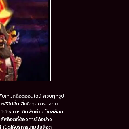
ไปกับเกมสล็อตออนไลน์ ครบทุกรูป
ฟรีไม่อั้น อิ่มใจทุกการลงทุน
นที่ต้องการเดิมพันผ่านเว็บสล็อต
ส์สล็อตที่ต้องการได้อย่าง
 เปิดให้บริการเกมส์สล็อต