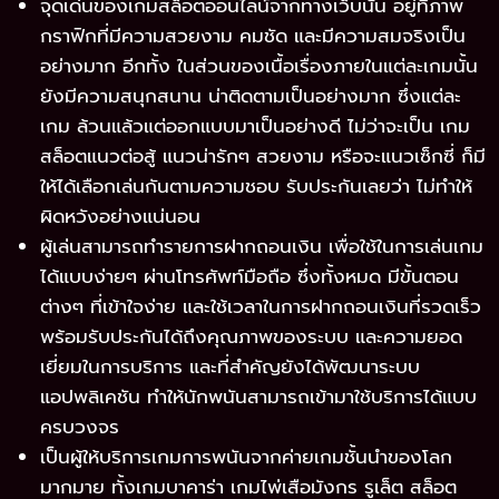
จุดเด่นของเกมสล็อตออนไลน์จากทางเว็บนั้น อยู่ที่ภาพ
กราฟิกที่มีความสวยงาม คมชัด และมีความสมจริงเป็น
อย่างมาก อีกทั้ง ในส่วนของเนื้อเรื่องภายในแต่ละเกมนั้น
ยังมีความสนุกสนาน น่าติดตามเป็นอย่างมาก ซึ่งแต่ละ
เกม ล้วนแล้วแต่ออกแบบมาเป็นอย่างดี ไม่ว่าจะเป็น เกม
สล็อตแนวต่อสู้ แนวน่ารักๆ สวยงาม หรือจะแนวเซ็กซี่ ก็มี
ให้ได้เลือกเล่นกันตามความชอบ รับประกันเลยว่า ไม่ทำให้
ผิดหวังอย่างแน่นอน
ผู้เล่นสามารถทำรายการฝากถอนเงิน เพื่อใช้ในการเล่นเกม
ได้แบบง่ายๆ ผ่านโทรศัพท์มือถือ ซึ่งทั้งหมด มีขั้นตอน
ต่างๆ ที่เข้าใจง่าย และใช้เวลาในการฝากถอนเงินที่รวดเร็ว
พร้อมรับประกันได้ถึงคุณภาพของระบบ และความยอด
เยี่ยมในการบริการ และที่สำคัญยังได้พัฒนาระบบ
แอปพลิเคชัน ทำให้นักพนันสามารถเข้ามาใช้บริการได้แบบ
ครบวงจร
เป็นผู้ให้บริการเกมการพนันจากค่ายเกมชั้นนำของโลก
มากมาย ทั้งเกมบาคาร่า เกมไพ่เสือมังกร รูเล็ต สล็อต