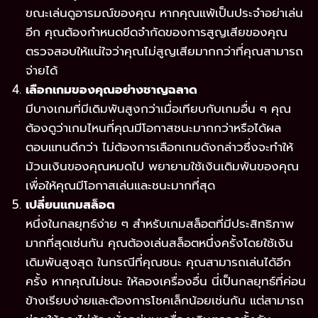
ขณะเล่นดูอารมณ์ของคุณ หากคุณแพ้เป็นประจำอย่าเล่น
อีก คุณต้องกำหนดขีดจำกัดของการสูญเสียของคุณ
ตรวจสอบให้แน่ใจว่าคุณไม่สูญเสียมากกว่าที่คุณสามารถ
จ่ายได้
เลือกเกมของคุณอย่างชาญฉลาด
มีบางเกมที่มีเดิมพันสูงกว่าเมื่อเทียบกับเกมอื่น ๆ คุณ
ต้องดูว่าเกมไหนที่คุณมีโอกาสชนะมากกว่าหรือได้ผล
ตอบแทนดีกว่า ไม่ต้องการเลือกเกมดังกล่าวซึ่งจะทำให้
ม้วนเงินของคุณหมดไป พยายามใช้เงินเดิมพันของคุณ
เพื่อให้คุณมีโอกาสเล่นและชนะมากที่สุด
เปลี่ยนเเกมสล็อต
หนึ่งในกลยุทธ์ง่าย ๆ สำหรับเกมสล็อตที่มีประสิทธิภาพ
มากที่สุดเช่นกัน คุณต้องเล่นสล็อตหนึ่งครั้งโดยใช้เงิน
เดิมพันสูงสุด ในกรณีที่คุณชนะ คุณสามารถเล่นได้อีก
ครั้ง หากคุณไม่ชนะ ให้ลองเครื่องอื่น นี่เป็นกลยุทธ์ที่ค่อน
ข้างเรียบง่ายและต้องการโชคเล็กน้อยเช่นกัน แต่สามารถ