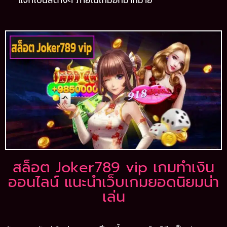
แจกโบนัสต่างๆ ภายในเกมอีกมากมาย
สล็อต Joker789 vip เกมทำเงิน
ออนไลน์ แนะนำเว็บเกมยอดนิยมน่า
เล่น