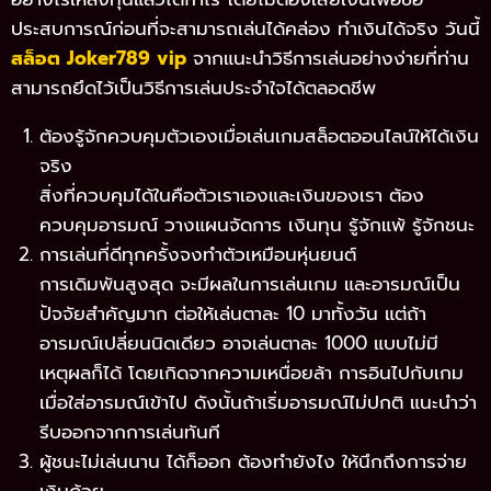
ประสบการณ์ก่อนที่จะสามารถเล่นได้คล่อง ทำเงินได้จริง วันนี้
สล็อต Joker789 vip
จากแนะนำวิธีการเล่นอย่างง่ายที่ท่าน
สามารถยึดไว้เป็นวิธีการเล่นประจำใจได้ตลอดชีพ
ต้องรู้จักควบคุมตัวเองเมื่อเล่นเกมสล็อตออนไลน์ให้ได้เงิน
จริง
สิ่งที่ควบคุมได้ในคือตัวเราเองและเงินของเรา ต้อง
ควบคุมอารมณ์ วางแผนจัดการ เงินทุน รู้จักแพ้ รู้จักชนะ
การเล่นที่ดีทุกครั้งจงทำตัวเหมือนหุ่นยนต์
การเดิมพันสูงสุด จะมีผลในการเล่นเกม และอารมณ์เป็น
ปัจจัยสำคัญมาก ต่อให้เล่นตาละ 10 มาทั้งวัน แต่ถ้า
อารมณ์เปลี่ยนนิดเดียว อาจเล่นตาละ 1000 แบบไม่มี
เหตุผลก็ได้ โดยเกิดจากความเหนื่อยล้า การอินไปกับเกม
เมื่อใส่อารมณ์เข้าไป ดังนั้นถ้าเริ่มอารมณ์ไม่ปกติ แนะนำว่า
รีบออกจากการเล่นทันที
ผู้ชนะไม่เล่นนาน ได้ก็ออก ต้องทำยังไง ให้นึกถึงการจ่าย
เงินด้วย