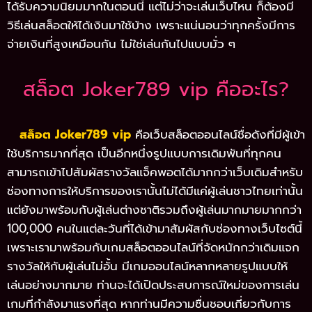
ได้รับความนิยมมากในตอนนี้ แต่ไม่ว่าจะเล่นเว็บไหน ก็ต้องมี
วิธีเล่นสล็อตให้ได้เงินมาใช้บ้าง เพราะแน่นอนว่าทุกครั้งมีการ
จ่ายเงินที่สูงเหมือนกัน ไม่ใช่เล่นกันไปแบบมั่ว ๆ
สล็อต Joker789 vip คืออะไร?
สล็อต Joker789 vip
คือเว็บสล็อตออนไลน์ชื่อดังที่มีผู้เข้า
ใช้บริการมากที่สุด เป็นอีกหนึ่งรูปแบบการเดิมพันที่ทุกคน
สามารถเข้าไปสัมผัสรางวัลแจ็คพอตได้มากกว่าเว็บเดิมสำหรับ
ช่องทางการให้บริการของเรานั้นไม่ได้มีแค่ผู้เล่นชาวไทยเท่านั้น
แต่ยังมาพร้อมกับผู้เล่นต่างชาติรวมถึงผู้เล่นมากมายมากกว่า
100,000 คนในแต่ละวันที่ได้เข้ามาสัมผัสกับช่องทางเว็บไซต์นี้
เพราะเรามาพร้อมกับเกมสล็อตออนไลน์ที่จัดหนักกว่าเดิมแจก
รางวัลให้กับผู้เล่นไม่อั้น มีเกมออนไลน์หลากหลายรูปแบบให้
เล่นอย่างมากมาย ท่านจะได้เปิดประสบการณ์ใหม่ของการเล่น
เกมที่กำลังมาแรงที่สุด หากท่านมีความชื่นชอบเกี่ยวกับการ