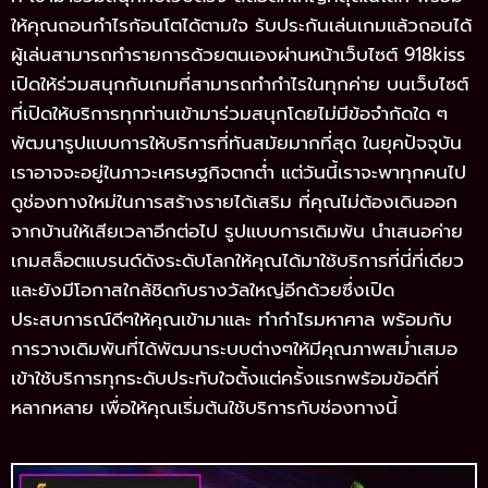
ให้คุณถอนกำไรก้อนโตได้ตามใจ รับประกันเล่นเกมแล้วถอนได้
ผู้เล่นสามารถทำรายการด้วยตนเองผ่านหน้าเว็บไซต์ 918kiss
เปิดให้ร่วมสนุกกับเกมที่สามารถทำกำไรในทุกค่าย บนเว็บไซต์
ที่เปิดให้บริการทุกท่านเข้ามาร่วมสนุกโดยไม่มีข้อจำกัดใด ๆ
พัฒนารูปแบบการให้บริการที่ทันสมัยมากที่สุด ในยุคปัจจุบัน
เราอาจจะอยู่ในภาวะเศรษฐกิจตกต่ำ แต่วันนี้เราจะพาทุกคนไป
ดูช่องทางใหม่ในการสร้างรายได้เสริม ที่คุณไม่ต้องเดินออก
จากบ้านให้เสียเวลาอีกต่อไป รูปแบบการเดิมพัน นำเสนอค่าย
เกมสล็อตแบรนด์ดังระดับโลกให้คุณได้มาใช้บริการที่นี่ที่เดียว
และยังมีโอกาสใกล้ชิดกับรางวัลใหญ่อีกด้วยซึ่งเปิด
ประสบการณ์ดีๆให้คุณเข้ามาและ ทำกำไรมหาศาล พร้อมกับ
การวางเดิมพันที่ได้พัฒนาระบบต่างๆให้มีคุณภาพสม่ำเสมอ
เข้าใช้บริการทุกระดับประทับใจตั้งแต่ครั้งแรกพร้อมข้อดีที่
หลากหลาย เพื่อให้คุณเริ่มต้นใช้บริการกับช่องทางนี้