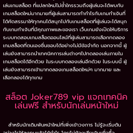
เล่นเกมสล็อต ที่แปลกใหม่ไม่ซ้ำใครรวมถึงผู้เล่นจะได้พบกับ
เกมสล็อตใหม่มากมายที่ผู้เล่นสามารถทำกำไรกับเกมทำเงินที่
ได้คัดสรรมาให้ทุกคนได้สนุกไปกับเกมสล็อตที่ผู้เล่นจะได้สนุก
กับเกมทำเงินที่มีคุณภาพและของเรา เว็บเกมยังเปิดให้บริการ
ระบบทดสอบเกมสล็อตออนไลน์ที่ผู้เล่นสามารถเลือกทดลอง
เกมสล็อตที่ตนเองชื่นชอบได้อย่างไม่มีข้อจำกัด นอกจากนี้ ผู้
เล่นยังสามารถนำเทคนิคการเล่นต่างๆไปทดลองเล่นภายใน
เกมสล็อตได้อีกด้วย ในระบบทดลองเล่นอีกด้วย ในระบบนี้ ผู้
เล่นยังสามารถเข้ามาทดลองเกมสล็อตใหม่ๆ มากมาย และ
เลือกลองได้ทุกเกม
สล็อต Joker789 vip แจกเทคนิค
เล่นฟรี สำหรับนักเล่นหน้าใหม่
สำหรับนักเดิมพันหน้าใหม่ที่เพิ่งเข้าวงการ ไม่รู้จะเริ่มต้น
อย่างไรให้ลงทุนแล้วได้กำไร โดยไม่ต้องเสียเงินเพื่อซื้อ