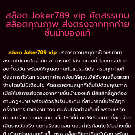
สล็อต Joker789 vip คัดสรรเกม
สล็อตคุณภาพ ส่งตรงจากทุกค่าย
ชั้นนำของแท้
สล็อต Joker789 vip
บริการความสนุกที่เปิดให้เข้ามา
ลงทุนได้แบบไม่จำกัด สามารถเข้าใช้งานเกมที่ต้องการได้ตล
อดทั้งววัน พร้อมให้คุณลงทุนกับแบรนด์ดัง ครบทุกค่ายที่
ต้องการทั่วโลก รวมทุกค่ายพร้อมให้คุณเข้าใช้งานสล็อตแตก
ง่ายโดยไม่มีเงื่อนไข คัดสรรความสนุกที่เต็มไปด้วยคุณภาพ
เปิดให้บริการส่งตรงจากค่ายชั้นนำของแท้ มีลิขสิทธิ์ถูกต้อง
ตามกฎหมาย พร้อมด้วยใบรับประกัน ที่สามารถมั่นใจได้ทุก
ครั้งในการเข้าใช้งาน วางเดิมพันได้อย่างเต็มที่ พร้อมให้ทุก
ท่านเข้าร่วมความสนุกบนเว็บไซต์ที่มีเกมให้เลือกมากที่สุด จ่าย
เงินรางวัลจริง แตกจริงแน่นอน ถอนกำไรก้อนโตได้อย่างเต็ม
ที่ เข้ามาร่วมสนุกกับเว็บตรง สล็อตที่ใหญ่ที่สุดในโลก พร้อม