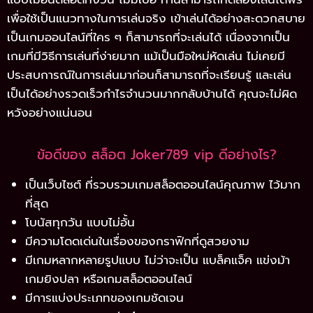
เพื่อใช้เป็นแนวทางในการเล่นจริง เข้าเล่นได้อย่างสะดวกสบาย
เป็นเกมออนไลน์ที่ใคร ๆ ก็สามารถที่จะเล่นได้ เนื่องจากเป็น
เกมที่มีวิธีการเล่นที่ง่ายมาก แม้เป็นมือใหม่หัดเล่น ไม่เคยมี
ประสบการณ์ในการเล่นมาก่อนก็สามารถที่จะเรียนรู้ และเล่น
เป็นได้อย่างรวดเร็วกำไรจำนวนมากกลับบ้านได้ คุณจะไม่ผิด
หวังอย่างแน่นอน
ข้อดีของ สล็อต Joker789 vip ดีอย่างไร?
เป็นเว็บไซต์ ที่รวบรวมเกมสล็อตออนไลน์คุณภาพ ไว้มาก
ที่สุด
โบนัสทุกวัน แบบไม่อั้น
มีความโดดเด่นในเรื่องของกราฟิกที่ดูสวยงาม
มีเกมหลากหลายรูปแบบ ไม่ว่าจะเป็น แบล็คแจ็ค แข่งม้า
เกมยิงปลา หรือเกมสล็อตออนไลน์
มีการแบ่งประเภทของเกมชัดเจน