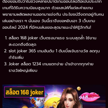
ต้องยอมรับว่าในช่วงหลายปีมานี้เกมออนไลน์ถือเป็นประเภท
เกมที่ได้รับความนิยมสูงมาก ด้วยเสน่ห์ที่แต่ละค่ายเกม
พยายามผลิตผลงานออกมาแข่งกัน ประโยชน์จึงตกอยู่กับคน
เล่นอย่างเรา ๆ นั่นเอง วันนี้เราจึงขอหยิบเอา 3 เว็บเกม
ออนไลน์ 2024 ที่มีคนเล่นเยอะสุดมาแนะนำให้รู้จักกัน!
สล็อต 168 joker เว็บตรงมาแรง ระบบสุดล้ำ ใช้งาน
สะดวกถึงขีดสุด
slot joker 365 เกมอันดับ 1 ดับเบิ้ลเงินรางวัล ลดทุน
กำไรเพิ่ม
Joker สล็อต 1234 เกมแตกง่าย นำเข้าจากทุกค่าย
รางวัลใหญ่เพียบ