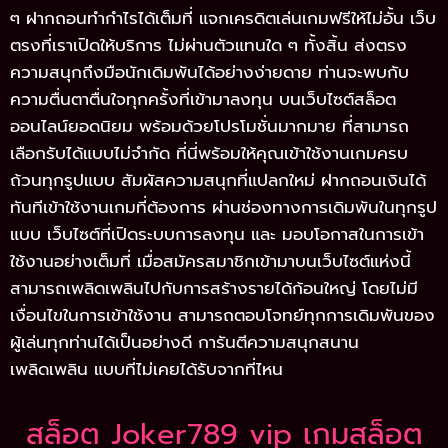
ๆ ฝากถอนทำกำไรได้เต็มที่ แจกเครดิตเล่นเกมฟรีให้ไม่อั้น เว็บ
ตรงที่เราเปิดให้บริการ ไม่ผ่านตัวแทนใด ๆ ทั้งสิ้น ส่งตรง
ความสนุกถึงมือนักเดิมพันได้อย่างง่ายดาย ท่านจะพบกับ
ความตื่นตาตื่นใจทุกครั้งที่เข้ามาลงทุน บนเว็บไซต์สล็อต
ออนไลน์ยอดนิยม พร้อมด้วยโปรโมชั่นมากมาย ที่สามารถ
เลือกรับได้แบบไม่จำกัด ที่นี่พร้อมให้คุณเข้าใช้งานเกมครบ
ถ้วนทุกรูปแบบ สัมผัสความสนุกที่แปลกใหม่ ฝากถอนเงินได้
ทันทีเข้าใช้งานเกมที่ต้องการ ผ่านช่องทางการเดิมพันในทุกรูป
แบบ เว็บไซต์ที่เปิดระบบการลงทุน และ มอบโอกาสในการเข้า
ใช้งานอย่างเต็มที่ เมื่อสมัครสมาชิกเข้ามาบนเว็บไซต์แห่งนี้
สามารถเพลิดเพลินไปกับการสร้างรายได้ก้อนใหญ่ โดยไม่มี
เงื่อนไขในการเข้าใช้งาน สามารถตอบโจทย์ทุกการเดิมพันของ
ผู้เล่นทุกท่านได้เป็นอย่างดี การันตีความสนุกสนาน
เพลิดเพลิน แบบที่ไม่เคยได้รับจากที่ไหน
สล็อต Joker789 vip เกมสล็อต