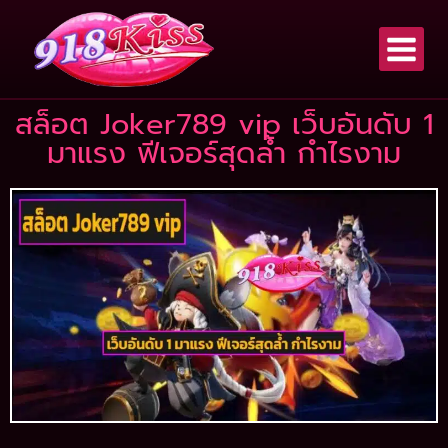
สล็อต Joker789 vip เว็บอันดับ 1
มาแรง ฟีเจอร์สุดล้ำ กำไรงาม