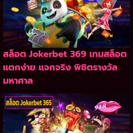
สล็อต Jokerbet 369 เกมสล็อต
แตกง่าย แจกจริง พิชิตรางวัล
มหาศาล