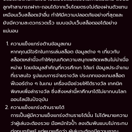
ลูกค้าสามารถฝาก-ถอนได้จากเว็บโดยตรงไม่ต้องผ่านตัวแทน
เหมือนเว็บสล็อตเจ้าอื่น ทำให้มีความปลอดภัยอย่างที่สุดและ
ยังมีความสะดวกรวดเร็ว แบบฉบับเว็บสล็อตออโต้อย่าง
แน่นอน
ความแข็งแกร่งด้านข้อมูลเกม
หากคุณมีใจรักในการเล่นสล็อต ข้อมูลต่าง ๆ เกี่ยวกับ
สล็อตเหล่านี้จะทำให้คุณเกิดความสนุกเพลิดเพลินไม่น่าเบื่อ
หน่าย โดยข้อมูลสำคัญที่ควรศึกษา ได้แก่ ข้อมูลประจำเกม
ที่เราสนใจ รูปแบบการจ่ายรางวัล ประเภทของเกมสล็อต
ฟีเจอร์ต่าง ๆ ในเกม เครื่องมือช่วยให้ได้รางวัล เทคนิค
พิเศษเพื่อล่ารางวัล ซึ่งสิ่งเหล่านี้หาศึกษาได้ไม่ยากบนโลก
ออนไลน์ในปัจจุบัน
ความแข็งแกร่งด้านรายได้
การเป็นผู้มีความแข็งแกร่งด้านรายได้นั้น ไม่ได้หมายความ
ว่าผู้เล่นจะต้องรวย มือหนักใจป้ำ ลงเดิมพันแบบไม่กระทบ
ต่อทุนทรัพย์ แต่หมายถึงว่า ผู้เล่นจะต้องมีความชาญ