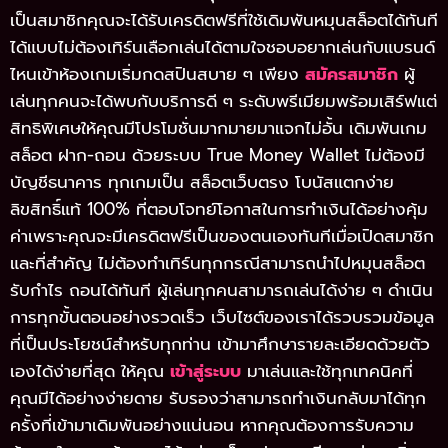
เป็นสมาชิกคุณจะได้รับเครดิตฟรีที่ใช้เดิมพันหมุนสล็อตได้ทันที
ได้แบบไม่ต้องเทิร์นเลือกเล่นได้ตามใจชอบอยากเล่นกับแบรนด์
ไหนเข้าห้องเกมเริ่มกดสปินสบาย ๆ เพียง
สมัครสมาชิก
ผู้
เล่นทุกคนจะได้พบกับบริการดี ๆ ระดับพรีเมียมพร้อมเสิร์ฟแต่
สิทธิพิเศษให้คุณมีโปรโมชั่นมากมายมาแจกไม่อั้น เดิมพันเกม
สล็อต ฝาก-ถอน ด้วยระบบ True Money Wallet ไม่ต้องมี
บัญชีธนาคาร ทุกเกมเป็น สล็อตเว็บตรง โบนัสแตกง่าย
ลิขสิทธิ์แท้ 100% ที่ตอบโจทย์โอกาสในการทำเงินได้อย่างคุ้ม
ค่าเพราะคุณจะมีเครดิตฟรีเป็นของตนเองทันทีเมื่อเปิดสมาชิก
และที่สำคัญ ไม่ต้องทำเทิร์นทุกกรณีสามารถนำไปหมุนสล็อต
รับกำไร ถอนได้ทันที ผู้เล่นทุกคนสามารถเล่นได้ง่าย ๆ ดำเนิน
การทุกขั้นตอนอย่างรวดเร็ว เว็บไซต์ของเราได้รวบรวมข้อมูล
ที่เป็นประโยชน์สำหรับทุกท่าน เข้ามาศึกษารายละเอียดด้วยตัว
เองได้ง่ายที่สุด ให้คุณ
เข้าสู่ระบบ
มาเล่นและใช้ทุกเทคนิคที่
คุณมีได้อย่างง่ายดาย รับรองว่าสามารถทำเงินกลับมาได้ทุก
ครั้งที่เข้ามาเดิมพันอย่างแน่นอน หากคุณต้องการรับความ