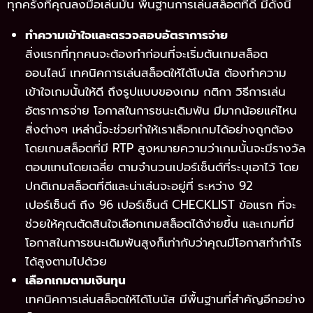
ทุกครั้งที่คุณลงมือเล่นมัน พื้นฐานการเล่นสล็อตที่ดี มีดังนี้
ทำความเข้าใจและตรวจสอบอัตราการจ่าย
สิ่งแรกที่ทุกคนจะต้องทำก่อนที่จะเริ่มต้นเกมสล็อต
ออนไลน์ เทคนิคการเล่นสล็อตให้ได้โบนัส ต้องทำความ
เข้าใจเกมนั้นให้ดี ถึงรูปแบบของเกม กติกา วิธีการเล่น
อัตราการจ่าย โอกาสในการชนะเดิมพัน มีมากน้อยแค่ไหน
สิ่งต่างๆ เหล่านี้จะช่วยทำให้เราเลือกเกมได้อย่างถูกต้อง
โดยเกมสล็อตที่มี RTP สูงหมายความว่าเกมนั้นจะมีรางวัล
ตอบแทนโดยเฉลี่ย ตามจำนวนเปอร์เซ็นต์ที่ระบุเอาไว้ โดย
ปกติเกมสล็อตที่ดีและน่าเล่นจะอยู่ที่ ระหว่าง 92
เปอร์เซ็นต์ ถึง 96 เปอร์เซ็นต์ CHECKLIST ข้อแรก ที่จะ
ช่วยให้คุณตัดสินใจเลือกเกมสล็อตได้ง่ายขึ้น และเกมที่มี
โอกาสในการชนะเดิมพันสูงก็เท่ากับว่าคุณมีโอกาสทำกำไร
ได้สูงตามไปด้วย
เลือกเกมตามเงินทุน
เทคนิคการเล่นสล็อตให้ได้โบนัส มีพื้นฐานที่สำคัญอีกอย่าง