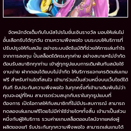
จัดหนักจัดเต็มกับโบนัสโปรโมชั่นเงินรางวัล มอบให้เล่นไม่
อั้นเลือกรับได้ทุกวัน ตามความพึงพอใจ บนระบบให้บริการที่
ปรับปรุงให้ทันสมัย อย่างระบบอัตโนมัติที่ช่วยให้การเล่นกำไร
จากการลงทุน ปั่นสล็อตได้ครบทุกค่าย อย่างสบายๆไม่จำกัด
ต้อนรับสมาชิกทุกท่าน เข้าสู่ทุกรูปแบบการเดิมพันทันสมัยใช้
งานง่าย ฝากถอนได้แบบไม่จำกัด ให้บริการแจกเครดิตเล่นเกม
ฟรี สำหรับท่านใดที่สนใจ เข้ามาร่วมเป็นส่วนหนึ่งบนเว็บไซต์ได้
ทันที รับประกันความพึงพอใจ ในทุกครั้งที่เข้ามาเดิมพันไม่ว่า
คุณจะอยู่ที่ไหน สามารถร่วมสนุกกับเราในทุกรูปแบบที่
ต้องการ เปิดโอกาสให้กับสมาชิกที่ไม่มีประสบการณ์ สามารถ
ทดลองเล่นเกมฟรีโดยไม่มีค่าใช้จ่ายใดๆทั้งสิ้น เข้ามาเป็นส่วน
หนึ่งกับผู้ให้บริการ รวมค่ายเกมสล็อตออนไลน์จากแหล่งผู้
ผลิตของแท้ รับประกันทุกความพึงพอใจ สามารถเล่นเกมได้