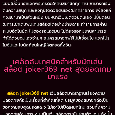
แบบไม่อั้น เราแจกฟรีเครดิตให้กับสมาชิกทุกท่าน สามารถเริ่ม
ต้นความสนุก และลงทุนได้ด้วยตนเองในทุกรายการ เพียงแค่
คุณเข้ามาเป็นส่วนหนึ่ง บนหน้าเว็บไซต์ด้วยตนเอง มีขั้นตอน
ในการเข้าเดิมพันเกมสล็อตได้อย่างง่ายดาย ทำรายการผ่าน
ระบบอัตโนมัติ ไม่ต้องรอแอดมิน ไม่ต้องรอทีมงานสามารถ
ทำได้ด้วยตนเองง่ายๆ สมัครสมาชิกฟรีไม่มีเงื่อนไข แจกโปร
โมชั่นและโบนัสก้อนใหญ่ให้ตลอดทั้งวัน
เคล็ดลับเทคนิคสำหรับนักเล่น
สล็อต joker369 net สุดยอดเกม
มาแรง
สล็อต joker369 net
เว็บสล็อตมาตราฐานเรื่องความ
ปลอดภัยถือเป็นเรื่องที่สำคัญที่สุด ข้อมูลของสมาชิกถือเป็น
ข้อความลับสุดยอดและจะไม่เอาไปเปิดเผยที่ไหน รวมทั้งความ
ปลอดภัยด้านการเงิน เป็นเว็บสล็อตตรงไม่ผ่านตัวแทน ดังนั้น