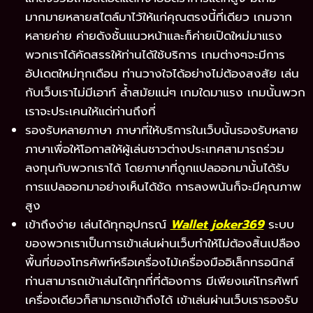
มากมายหลายสไตล์มาไว้ให้แก่คุณตรงนี้ที่เดียว เกมจาก
หลายค่าย ค่ายดังชั้นแนวหน้าและก็ค่ายเปิดใหม่มาแรง
พวกเราได้คัดสรรให้ท่านได้ใช้บริการ เกมต่างๆจะมีการ
อัปเดตใหม่ทุกเดือน ท่านวางใจได้อย่างไม่ต้องสงสัย เล่น
กับเว็บเราไม่มีเอาท์ ล้ำสมัยแน่ๆ เกมใดมาแรง เกมนั้นพวก
เราจะประเคนให้แด่ท่านถึงที่
รองรับหลายภาษา ภาษาที่ให้บริการในเว็บนั้นรองรับหลาย
ภาษาเพื่อให้โอกาสให้ผู้เล่นชาวต่างประเทศสามารถร่วม
ลงทุนกับพวกเราได้ โดยภาษาที่ถูกแปลออกมานั้นได้รับ
การแปลออกมาอย่างเห็นได้ชัด การลงพนันก็จะมีคุณภาพ
สูง
เข้าถึงง่าย เล่นได้ทุกอุปกรณ์
Wallet joker369
ระบบ
ของพวกเราเป็นการเข้าเล่นผ่านเว็บทำให้ไม่ต้องสิ้นเปลือง
พื้นที่ของโทรศัพท์หรือเครื่องไม้เครื่องมืออิเล็กทรอนิกส์
ท่านสามารถเข้าเล่นได้ทุกที่ที่ต้องการ มีเพียงแค่โทรศัพท์
เครื่องเดียวก็สามารถเข้าถึงได้ เข้าเล่นผ่านเว็บเรารองรับ