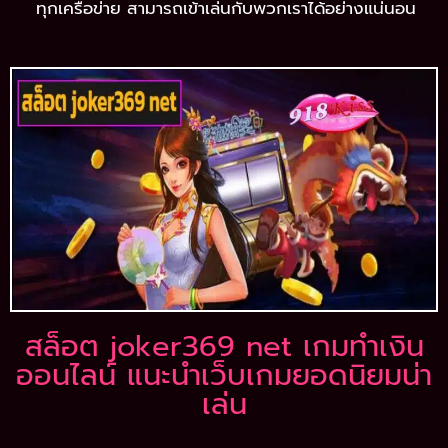
ทุกเครือข่าย สามารถเข้าเล่นกับพวกเราได้อย่างแน่นอน
สล็อต joker369 net เกมทำเงิน
ออนไลน์ แนะนำเว็บเกมยอดนิยมน่า
เล่น