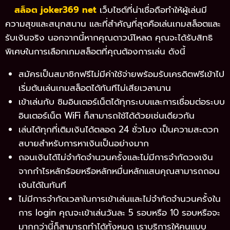
สล็อต joker369 net
เว็บไซต์ที่น่าเชื่อถือทำให้ผู้เล่นมี
ความสุขและสนุกสนาน และที่สำคัญที่สุดคือเล่นเกมสล็อตและ
รับเงินจริง นอกจากนี้หากคุณดาวน์โหลด คุณจะได้รับสิทธิ
พิเศษในการเลือกเกมสล็อตที่คุณต้องการเล่น ดังนี้
สมัครเป็นสมาชิกฟรีไม่มีค่าใช้จ่ายพร้อมรับเครดิตฟรีเข้าไป
เริ่มต้นเล่นเกมสล็อตได้ทันทีไม่เสียเวลานาน
เข้าเล่นกับ ซิมอินเตอร์เน็ตได้ทุกระบบและการเชื่อมต่อระบบ
อินเตอร์เน็ต WiFi ก็สามารถใช้ได้ด้วยเช่นเดียวกัน
เล่นได้ทุกที่เติมเงินได้ตลอด 24 ชั่วโมง เป็นความสะดวก
สบายสำหรับการหาเงินเป็นอย่างมาก
ถอนเงินได้ไม่จำกัดจำนวนครั้งและไม่มีการจำกัดวงเงิน
จากกำไรหลักร้อยหรือหลักหมื่นหลักแสนคุณสามารถถอน
เงินได้ในทันที
ไม่มีการจำกัดเวลาในการเข้าเล่นและไม่จำกัดจำนวนครั้งใน
การ login คุณจะเข้าเล่นวันละ 5 รอบหรือ 10 รอบหรือจะ
มากกว่านี้ก็สามารถทำได้ทั้งหมด เราบริการให้คนแบบ