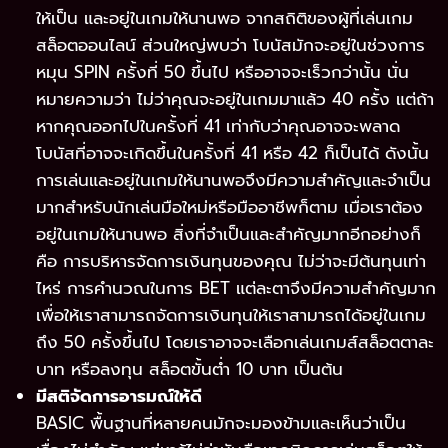
ให้เป็น และอยู่ในเกมให้นานพอ จากสถิติของผู้ที่เล่นเกม
สล็อตออนไลน์ ส่วนใหญ่พบว่า โบนัสมักจะอยู่ในช่วงการ
หมุน SPIN ครั้งที่ 50 ขึ้นไป หรืออาจจะเร็วกว่านั้น นั่น
หมายความว่า ไม่ว่าคุณจะอยู่ในเกมมาแล้ว 40 ครั้ง แต่ถ้า
หากคุณออกไปในครั้งที่ 41 เท่ากับว่าคุณอาจจะพลาด
โบนัสที่อาจจะเกิดขึ้นในครั้งที่ 41 หรือ 42 ก็เป็นได้ ดังนั้น
การเล่นและอยู่ในเกมให้นานพอจึงมีความสำคัญและจำเป็น
มากสำหรับนักเล่นมือใหม่หรือมืออาชีพก็ตาม เมื่อเราต้อง
อยู่ในเกมให้นานพอ สิ่งที่จำเป็นและสำคัญมากอีกอย่างก็
คือ การบริหารจัดการเงินทุนของคุณ ไม่ว่าจะมีต้นทุนเท่า
ไหร่ การคำนวณในการ BET แต่ละตาจึงมีความสำคัญมาก
เพื่อให้เราสามารถจัดการเงินทุนให้เราสามารถได้อยู่ในเกม
ถึง 50 ครั้งขึ้นไป โดยเราอาจจะเลือกเล่นเกมส์สล็อตตาละ
บาท หรือลงทุน สล็อตขั้นต่ำ 10 บาท เป็นต้น
มีสติจัดการอารมณ์ให้ดี
BASIC พื้นฐานที่หลายคนมักจะมองข้ามและเห็นว่าเป็น