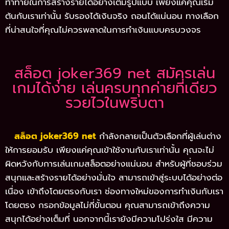
ท้าทายในการสร้างรายได้อย่างเต็มรูปแบบ เพียงแค่คุณเริ่ม
ต้นกับเราเท่านั้น รับรองได้เงินจริง ถอนได้แน่นอน ทางเลือก
ที่น่าสนใจที่คุณไม่ควรพลาดในการทำเงินแบบครบวงจร
สล็อต joker369 net สมัครเล่น
เกมได้ง่าย เล่นครบทุกค่ายที่เดียว
รวยไวในพริบตา
สล็อต joker369 net
กำลังกลายเป็นตัวเลือกที่ผู้เล่นต่าง
ให้การยอมรับ เพียงแค่คุณเข้าใช้งานกับเราเท่านั้น คุณจะไม่
ผิดหวังกับการเล่นเกมสล็อตอย่างแน่นอน สำหรับผู้ที่ชอบร่วม
สนุกและสร้างรายได้อย่างมั่นใจ สามารถเข้าสู่ระบบได้อย่างต่อ
เนื่อง เข้าถึงโดยตรงกับเรา ช่องทางใหม่ของการทำเงินกับเรา
โดยตรง กรอกข้อมูลไม่กี่ขั้นตอน คุณสามารถเข้าถึงความ
สนุกได้อย่างเต็มที่ นอกจากนี้เรายังมีความโปร่งใส มีความ