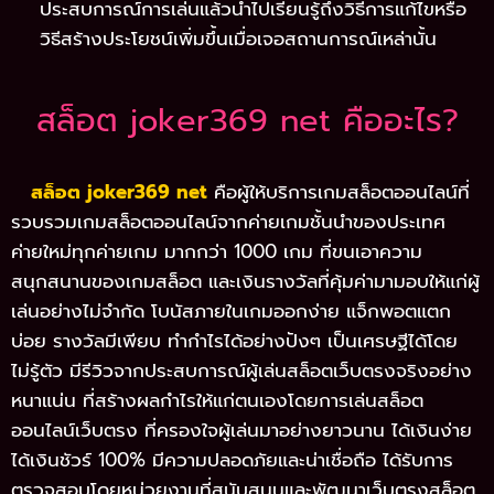
ประสบการณ์การเล่นแล้วนำไปเรียนรู้ถึงวิธีการแก้ไขหรือ
วิธีสร้างประโยชน์เพิ่มขึ้นเมื่อเจอสถานการณ์เหล่านั้น
สล็อต joker369 net คืออะไร?
สล็อต joker369 net
คือผู้ให้บริการเกมสล็อตออนไลน์ที่
รวบรวมเกมสล็อตออนไลน์จากค่ายเกมชั้นนำของประเทศ
ค่ายใหม่ทุกค่ายเกม มากกว่า 1000 เกม ที่ขนเอาความ
สนุกสนานของเกมสล็อต และเงินรางวัลที่คุ้มค่ามามอบให้แก่ผู้
เล่นอย่างไม่จำกัด โบนัสภายในเกมออกง่าย แจ็กพอตแตก
บ่อย รางวัลมีเพียบ ทำกำไรได้อย่างปังๆ เป็นเศรษฐีได้โดย
ไม่รู้ตัว มีรีวิวจากประสบการณ์ผู้เล่นสล็อตเว็บตรงจริงอย่าง
หนาแน่น ที่สร้างผลกำไรให้แก่ตนเองโดยการเล่นสล็อต
ออนไลน์เว็บตรง ที่ครองใจผู้เล่นมาอย่างยาวนาน ได้เงินง่าย
ได้เงินชัวร์ 100% มีความปลอดภัยและน่าเชื่อถือ ได้รับการ
ตรวจสอบโดยหน่วยงานที่สนับสนุนและพัฒนาเว็บตรงสล็อต