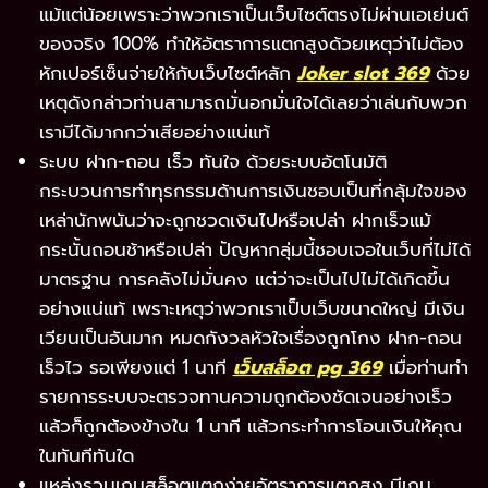
แม้แต่น้อยเพราะว่าพวกเราเป็นเว็บไซต์ตรงไม่ผ่านเอเย่นต์
ของจริง 100% ทำให้อัตราการแตกสูงด้วยเหตุว่าไม่ต้อง
หักเปอร์เซ็นจ่ายให้กับเว็บไซต์หลัก
Joker slot 369
ด้วย
เหตุดังกล่าวท่านสามารถมั่นอกมั่นใจได้เลยว่าเล่นกับพวก
เรามีได้มากกว่าเสียอย่างแน่แท้
ระบบ ฝาก-ถอน เร็ว ทันใจ ด้วยระบบอัตโนมัติ
กระบวนการทำทุรกรรมด้านการเงินชอบเป็นที่กลุ้มใจของ
เหล่านักพนันว่าจะถูกชวดเงินไปหรือเปล่า ฝากเร็วแม้
กระนั้นถอนช้าหรือเปล่า ปัญหากลุ่มนี้ชอบเจอในเว็บที่ไม่ได้
มาตรฐาน การคลังไม่มั่นคง แต่ว่าจะเป็นไปไม่ได้เกิดขึ้น
อย่างแน่แท้ เพราะเหตุว่าพวกเราเป็บเว็บขนาดใหญ่ มีเงิน
เวียนเป็นอันมาก หมดกังวลหัวใจเรื่องถูกโกง ฝาก-ถอน
เร็วไว รอเพียงแต่ 1 นาที
เว็บสล็อต pg 369
เมื่อท่านทำ
รายการระบบจะตรวจทานความถูกต้องชัดเจนอย่างเร็ว
แล้วก็ถูกต้องข้างใน 1 นาที แล้วกระทำการโอนเงินให้คุณ
ในทันทีทันใด
แหล่งรวมเกมสล็อตแตกง่ายอัตราการแตกสูง มีเกม