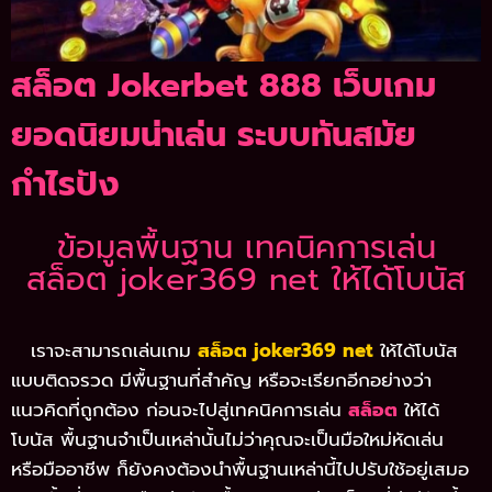
สล็อต Jokerbet 888 เว็บเกม
ยอดนิยมน่าเล่น ระบบทันสมัย
กำไรปัง
ข้อมูลพื้นฐาน เทคนิคการเล่น
สล็อต joker369 net ให้ได้โบนัส
เราจะสามารถเล่นเกม
สล็อต joker369 net
ให้ได้โบนัส
แบบติดจรวด มีพื้นฐานที่สำคัญ หรือจะเรียกอีกอย่างว่า
แนวคิดที่ถูกต้อง ก่อนจะไปสู่เทคนิคการเล่น
สล็อต
ให้ได้
โบนัส พื้นฐานจำเป็นเหล่านั้นไม่ว่าคุณจะเป็นมือใหม่หัดเล่น
หรือมืออาชีพ ก็ยังคงต้องนำพื้นฐานเหล่านี้ไปปรับใช้อยู่เสมอ