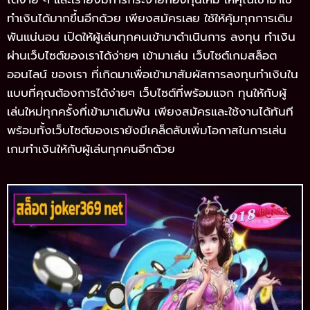
ทำเงินได้มากขึ้นอีกด้วย เพียงสมัครเลย ใช้ให้คุ้มทุกการเดิม
พันแน่นอน เปิดให้ผู้เล่นทุกคนเข้ามาดำเนินการ ลงทุน ทำเงิน
ผ่านเว็บไซต์ของเราได้ง่ายๆ เข้ามาเล่น เว็บไซต์เกมสล็อต
ออนไลน์ ของเรา ที่เกิดมาเพื่อเข้ามาสัมผัสการลงทุนทำเงินใน
แบบที่คุณต้องการได้ง่ายๆ เว็บไซต์ที่พร้อมแจก ทุนให้กับผู้
เล่นใหม่ทุกครั้งที่เข้ามาเดิมพัน เพียงสมัครและใช้งานได้ทันที
พร้อมทั้งเว็บไซต์ของเรายังมีเคล็ดลับเพิ่มโอกาสในการเล่น
เกมทำเงินให้กับผู้เล่นทุกคนอีกด้วย