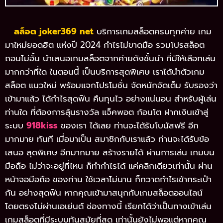
สล็อต joker369 net
บริการเกมสล็อตครบทุกค่าย เกม
มาใหม่ยอดฮิต แห่งปี 2024 กำไรไม่ขาดมือ รวมโปรสล็อต
ถอนไม่อั้น นำเสนอเกมสล็อตจากค่ายดังชั้นนำ ที่มีให้เลือกเล่น
มากกว่าที่ใด ในตอนนี้ เป็นบริการสุดพิเศษ เราได้นำตัวเกม
สล็อต แนวใหม่ พร้อมแจกโปรโมชั่น จัดหนักจัดเต็ม รับรองว่า
เข้ามาแล้ว ได้กำไรสุดฟิน คืนทุนไว อย่างแน่นอน สำหรับผู้เล่น
ท่านใด ที่ต้องการลุ้นรางวัล แจ็คพอต ก้อนโต ฝากเงินเข้าสู่
ระบบ
918kiss
ของเรา ได้เลย ท่านจะได้รับโบนัสฟรี อีก
มากมาย ทันที เมื่อมาเป็น สมาชิกกับเราแล้ว ท่านจะได้รับข้อ
เสนอ สุดพิเศษ อีกมากมาย สร้างรายได้ ผ่านการเล่น เกมบน
มือถือ ไม่ว่าจะอยู่ที่ไหน ก็ทำกำไรได้ แค่คลิกเดียวเท่านั้น ผ่าน
หน้าจอมือถือ ของท่าน ใช้เวลาไม่นาน ก็กวาดกำไรเข้ากระเป๋า
กัน อย่างสุดฟิน หากคุณเข้ามาสนุกกับเกมสล็อตออนไลน์
โดยตรงไม่ผ่านเอเย่นต์ ช่องทางนี้ เรียกได้ว่าเป็นทางเข้าเล่น
เกมสล็อตที่มีระบบทันสมัยที่สุด เท่านั้นยังไม่พอแต่หากคุณ