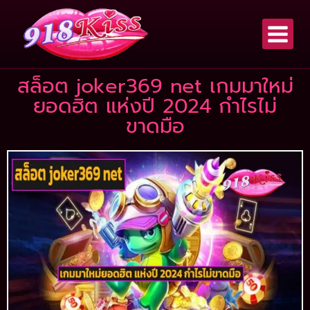
สล็อต joker369 net เกมมาใหม่
ยอดฮิต แห่งปี 2024 กำไรไม่
ขาดมือ