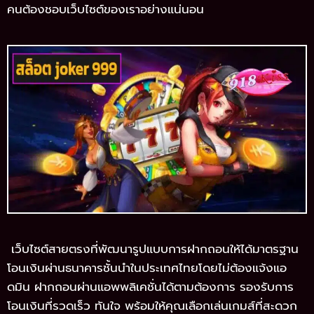
คนต้องชอบเว็บไซต์ของเราอย่างแน่นอน
เว็บไซต์สายตรงที่พัฒนารูปแบบการฝากถอนให้ได้มาตรฐาน
โอนเงินผ่านธนาคารชั้นนำในประเทศไทยโดยไม่ต้องแจ้งแอ
ดมิน ฝากถอนผ่านแอพพลิเคชั่นได้ตามต้องการ รองรับการ
โอนเงินที่รวดเร็ว ทันใจ พร้อมให้คุณเลือกเล่นเกมส์ที่สะดวก