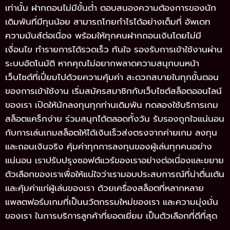
เท่านั้น ฝากถอนไม่มีขั้นต่ำ ตอบสนองความต้องการของนัก
เดิมพันที่มีทุนน้อย สามารถโกยกำไรได้อย่างเต็มที่ อัพเดท
ความมันส์ต่อเนื่อง พร้อมให้ทุกคนฝากถอนเงินโดยไม่มี
เงื่อนไข ทำรายการได้รวดเร็ว ทันใจ รองรับการเข้าใช้งานผ่าน
ระบบอัตโนมัติ หากคุณไม่อยากพลาดความสนุกบนหน้า
เว็บไซต์ที่เปี่ยมไปด้วยความคุ้มค่า สะดวกสบายในทุกขั้นตอน
ของการเข้าใช้งาน เริ่มสมัครสมาชิกกับเว็บไซต์สล็อตออนไลน์
ของเรา เปิดให้นักลงทุนทุกท่านเดิมพัน ทดลองใช้บริการเกม
สล็อตแคร็กง่าย ร่วมสนุกได้ตลอดทั้งวัน รับรองถูกใจแน่นอน
กับการเล่นเกมสล็อตให้ได้เงินเร็วส่งตรงจากค่ายเกม ลงทุน
และถอนเงินจริง คุ้มค่าทุกการลงทุนของผู้เล่นทุกคนอย่าง
แน่นอน เราปรับปรุงซอฟต์แวร์ของเราอย่างต่อเนื่องและขยาย
ตัวเลือกของเราเพื่อให้แน่ใจว่าเรามอบประสบการณ์ที่น่าตื่นเต้น
และคุ้มค่าแก่ผู้เล่นของเรา ด้วยเครื่องสล็อตที่หลากหลาย
แพลตฟอร์มเกมที่เป็นนวัตกรรมใหม่ของเรา และความมุ่งมั่น
ของเรา ในการบริการลูกค้าที่ยอดเยี่ยม เป็นตัวเลือกที่ดีที่สุด