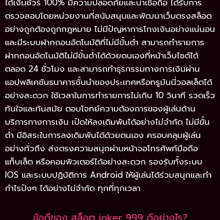
ได้เงินชัวร์ 100% มีความปลอดภัยและน่าเชื่อถือ ได้รับการ
ตรวจสอบโดยหน่วยงานที่สนับสนุนและพัฒนาเว็บตรงสล็อต
อย่างถูกต้องถูกกฎหมาย ไม่มีปัญหาการโกงเงินอย่างแน่นอน
และมีระบบฝากถอนอัตโนมัติที่ไม่มีขั้นต่ำ สามารถทำรายการ
ฝากถอนอัตโนมัติไม่มีขั้นต่ำได้ด้วยตนเองที่หน้าเว็บไซต์ได้
ตลอด 24 ชั่วโมง และสามารถทำธุรกรรมทางการเงินผ่าน
แอปพลิเคชันธนาคารชั้นนำของประเทศหรือทรูมันนี่วอลเล็ตได้
อย่างสะดวก ใช้เวลาในการทำรายการไม่เกิน 10 วินาที รวดเร็ว
ทันใจและทันสมัย ตอบโจทย์ความต้องการของผู้เล่นด้าน
บริการทางการเงิน เปิดให้ลงเดิมพันได้อย่างไม่จำกัด ไม่มีขั้น
ต่ำ มีอิสระในการลงเดิมพันได้ด้วยตนเอง ครอบคลุมผู้เล่น
อย่างทั่วถึง ส่งตรงความสนุกผ่านหน้าจอโทรศัพท์มือถือ
แท็บเล็ต หรือคอมพิวเตอร์ได้อย่างสะดวก รองรับทั้งระบบ
IOS และระบบปฏิบัติการ Android ให้ผู้เล่นได้ร่วมสนุกและทำ
กำไรปังๆ ได้อย่างไม่จำกัด ทุกที่ทุกเวลา
ข้อดีของ สล็อต joker 999 ดีอย่างไร?