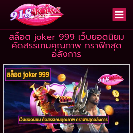
สล็อต joker 999 เว็บยอดนิยม
คัดสรรเกมคุณภาพ กราฟิกสุด
อลังการ