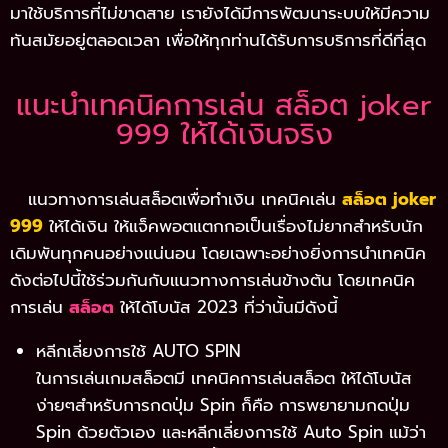
มาใช้บริการที่ไม่ขาดสาย เรายังได้มีการพัฒนาระบบให้มีความ
ทันสมัยอยู่ตลอดเวลา เพื่อให้ทุกท่านได้รับการบริการที่ดีที่สุด
แนะนำเทคนิคการเล่น สล็อต joker
999 ให้ได้เงินจริง
แนวทางการเล่นสล็อตเพื่อทำเงิน เทคนิคเล่น
สล็อต joker
999
ให้ได้เงิน ให้แจ็คพอตแตกกอเป็นเรื่องไม่ยากสำหรับนัก
เดิมพันทุกคนอย่างแน่นอน โดยเฉพาะอย่างยิ่งการนำเทคนิค
ดังต่อไปนี้ใช้ร่วมกันกับแนวทางการเล่นข้างต้น โดยเทคนิค
การเล่น
สล็อต
ให้ได้โบนัส 2023 ที่ว่านั้นมีดังนี้
หลีกเลี่ยงการใช้ AUTO SPIN
ในการเล่นเกมสล็อตมี เทคนิคการเล่นสล็อต ให้ได้โบนัส
ง่ายๆสำหรับการกดปุ่ม Spin ก็คือ การพยายามกดปุ่ม
Spin ด้วยตัวเอง และหลีกเลี่ยงการใช้ Auto Spin แม้ว่า