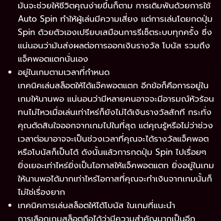
มันจะช่วยให้ชีวิตคุณง่ายขึ้นก็ตาม การเดิมพันด้วยการใช้
Auto Spin ทำให้ผู้เล่นมีความเสี่ยง แต่การเล่นโดยกดปุ่ม
Spin ด้วยตัวเองเปรียบเสมือนการรีเซ็ตระบบทุกครั้ง ซึ่ง
แน่นอนว่ามันส่งผลต่อการออกเงินรางวัล โบนัส รวมถึง
แจ็คพอตแตกนั่นเอง
อยู่ในเกมตามเวลาที่กำหนด
เทคนิคเล่นสล็อตให้ได้แจ๊คพอตแตก อีกข้อก็คือการอยู่ใน
เกมให้นานพอ แน่นอนว่ามีหลายคนอาจจะมีอารมณ์หัวร้อน
ทนไม่ไหวเมื่อเล่นเท่าไหร่ก็ยังไม่ได้เงินรางวัลสักที กระทั่ง
คุณตัดสินใจออกจากเกมไปในที่สุด แต่คุณรู้หรือไม่ว่าช่วง
เวลาต่อมาอาจจะเป็นช่วงเวลาที่คุณจะได้รางวัลแจ็คพอต
หรือโบนัสก็เป็นได้ ดังนั้นแล้วการกดปุ่ม Spin ไปเรื่อยๆ
ยิ่งเยอะเท่าไหร่ยิ่งเป็นโอกาสให้แจ็คพอตแตก ยิ่งอยู่ในเกม
ให้นานพอได้มากเท่าไหร่โอกาสที่คุณจะทำเงินจากเกมนั้นก็
ไม่ใช่เรื่องยาก
เทคนิคการเล่นสล็อตให้ได้โบนัส ในเกมที่แนะนำ
การเลือกเกมสล็อตถือได้ว่ามีความสำคัญมากเป็นอีก