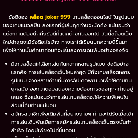
ข้อดีของ
สล็อต joker 999
เกมสล็อตออนไลน์ ในรูปแบบ
ของเกมแนวสปิน สิ่งแรกที่ผู้เล่นทุกท่านจะนึกถึง แน่นอนว่า
แต่ละท่านต้องนึกถึงข้อดีที่แตกต่างกันออกไป วันนี้สล็อตเว็บ
ใหม่ล่าสุดจะมีข้อดีอะไรบ้าง ทางเราได้เขียนบทความนี้ขึ้นมา
เพื่อให้ท่านนั้นศึกษาก่อนที่จะเริ่มลงการเดิมพันอย่างจริงจัง
มีเกมสล็อตให้เลือกเล่นกันหลากหลายรูปแบบ ข้อดีอย่าง
แรกคือ การเล่นสล็อตเว็บใหม่ล่าสุด มีทั้งเกมสล็อตหลาย
รูปแบบ จากหลายค่ายที่มีการอัปเดตพัฒนาเพื่อให้ตามทัน
ยุคสมัย ออกมาตอบสนองความต้องการของทุกๆท่านอยู่
เสมอ ซึ่งแน่นอนว่าการเล่นเกมสล็อตจะให้ความพิเศษใน
ส่วนนี้กับท่านแน่นอน
สมัครสมาชิกเพื่อเดิมพันที่อย่างง่ายๆ ท่านจะได้รับเมื่อเข้า
การเล่นเดิมพันเมื่อการสมัครเล่นเกมสล็อตเว็บตรงนั้นทำ
สำเร็จ โดยมีเพียงไม่กี่ชั้นตอน