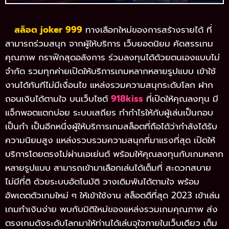
สล็อต joker 999
ทางเลือกใหม่ของการสร้างรายได้ ที่
สามารถร่วมสนุก จากผู้ให้บริการ เว็บยอดนิยม คัดสรรเกม
คุณภาพ กราฟิกสุดอลังการ ร่วมลงทุนได้ด้วยตนเองแบบไม่
จำกัด รวมทุกค่ายเปิดให้บริการเกมหลากหลายรูปแบบ เข้าใช้
งานได้ทันทีไม่มีเงื่อนไข แหล่งรวมความสนุกระดับโลก ฝาก
ถอนเงินได้ตามใจ บนเว็บไซต์
918kiss
ที่เปิดให้คุณลงทุน มี
แจ็กพอตแตกบ่อย ระบบเสถียร ทำกำไรให้กับผู้เล่นเป็นกอบ
เป็นกำ เป็นอีกหนึ่งผู้ให้บริการเกมสล็อตที่ถือได้ว่ากำลังได้รับ
ความนิยมสูง แหล่งรวบรวมความสนุกที่มาแรงที่สุด เปิดให้
บริการโดยตรงไม่ผ่านเอเย่นต์ พร้อมให้คุณลงทุนกับเกมหลาก
หลายรูปแบบ สามารถเข้ามาเลือกเล่นได้เต็มที่ สะดวกสบาย
ไม่มีที่ติ ด้วยระบบอัตโนมัติ วางเดิมพันได้ตามใจ พร้อม
อัพเดตตัวเกมใหม่ ๆ ให้เข้าใช้งาน สล็อตดีที่สุด 2023 เข้าเล่น
เกมทำเงินง่าย พบกับมิติใหม่ของแหล่งรวมเกมคุณภาพ ส่ง
ตรงเกมดังระดับโลกมาให้ท่านได้เล่นจุใจภายในเว็บเดียว เต็ม