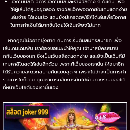
แจกโบนัสดี มีการแจกโบนัสและรางวัลต่าง ๆ ในเกม เพื่อ
ให้ผู้เล่นได้ลุ้นอยู่ตลอด รางวัลแจ็คพอตภายในเกมแตกง่าย
เล่นง่าย ได้เงินเร็ว แถมยังมีเครดิตฟรีให้ได้เล่นเพื่อโอกาส
ในการทำเงินได้มากขึ้นโดยใช้เงินเพียงไม่มาก
หากคุณไม่อยากยุ่งยาก กับการเริ่มต้นสมัครสมาชิก เพื่อ
เล่นเกมเดิมพัน เราต้องขอแนะนำให้คุณ เข้ามาสมัครสมาชิ
กกับเว็บของเรา ซึ่งเป็นเว็บสล็อตแตกง่าย และยังเป็นเว็บที่มี
เกมคาสิโนสดให้เล่นอีกด้วย เพราะที่เว็บของเรานั้น ให้สมาชิก
ได้รับความสะดวกสบายกันแบบสุด ๆ เพราะไม่ว่าจะเป็นการทำ
รายการใดก็ตาม คุณสามารถจัดการมันได้ผ่านทางระบบออโต้
ที่หน้าเว็บไซต์ของเรานั่นเอง