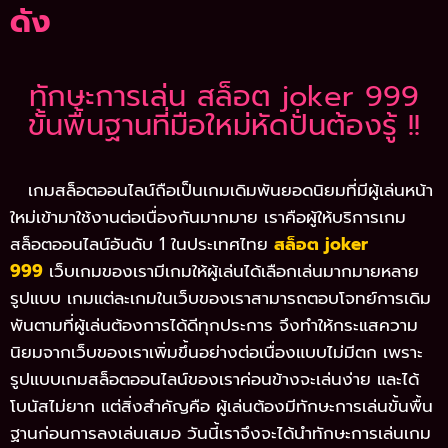
ดัง
ทักษะการเล่น สล็อต joker 999
ขั้นพื้นฐานที่มือใหม่หัดปั่นต้องรู้ !!
เกมสล็อตออนไลน์ถือเป็นเกมเดิมพันยอดนิยมที่มีผู้เล่นหน้า
ใหม่เข้ามาใช้งานต่อเนื่องกันมากมาย เราคือผู้ให้บริการเกม
สล็อตออนไลน์อันดับ 1 ในประเทศไทย
สล็อต joker
999
เว็บเกมของเรามีเกมให้ผู้เล่นได้เลือกเล่นมากมายหลาย
รูปแบบ เกมแต่ละเกมในเว็บของเราสามารถตอบโจทย์การเดิม
พันตามที่ผู้เล่นต้องการได้ดีทุกประการ จึงทำให้กระแสความ
นิยมจากเว็บของเราเพิ่มขึ้นอย่างต่อเนื่องแบบไม่มีตก เพราะ
รูปแบบเกมสล็อตออนไลน์ของเราค่อนข้างจะเล่นง่าย และได้
โบนัสไม่ยาก แต่สิ่งสำคัญคือ ผู้เล่นต้องมีทักษะการเล่นขั้นพื้น
ฐานก่อนการลงเล่นเสมอ วันนี้เราจึงจะได้นำทักษะการเล่นเกม