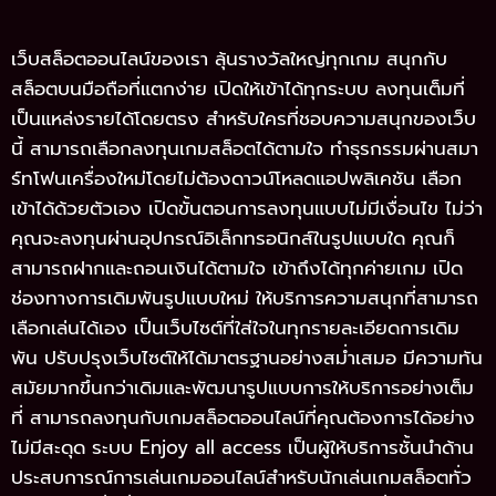
เว็บสล็อตออนไลน์ของเรา ลุ้นรางวัลใหญ่ทุกเกม สนุกกับ
สล็อตบนมือถือที่แตกง่าย เปิดให้เข้าได้ทุกระบบ ลงทุนเต็มที่
เป็นแหล่งรายได้โดยตรง สำหรับใครที่ชอบความสนุกของเว็บ
นี้ สามารถเลือกลงทุนเกมสล็อตได้ตามใจ ทำธุรกรรมผ่านสมา
ร์ทโฟนเครื่องใหม่โดยไม่ต้องดาวน์โหลดแอปพลิเคชัน เลือก
เข้าได้ด้วยตัวเอง เปิดขั้นตอนการลงทุนแบบไม่มีเงื่อนไข ไม่ว่า
คุณจะลงทุนผ่านอุปกรณ์อิเล็กทรอนิกส์ในรูปแบบใด คุณก็
สามารถฝากและถอนเงินได้ตามใจ เข้าถึงได้ทุกค่ายเกม เปิด
ช่องทางการเดิมพันรูปแบบใหม่ ให้บริการความสนุกที่สามารถ
เลือกเล่นได้เอง เป็นเว็บไซต์ที่ใส่ใจในทุกรายละเอียดการเดิม
พัน ปรับปรุงเว็บไซต์ให้ได้มาตรฐานอย่างสม่ำเสมอ มีความทัน
สมัยมากขึ้นกว่าเดิมและพัฒนารูปแบบการให้บริการอย่างเต็ม
ที่ สามารถลงทุนกับเกมสล็อตออนไลน์ที่คุณต้องการได้อย่าง
ไม่มีสะดุด ระบบ Enjoy all access เป็นผู้ให้บริการชั้นนำด้าน
ประสบการณ์การเล่นเกมออนไลน์สำหรับนักเล่นเกมสล็อตทั่ว