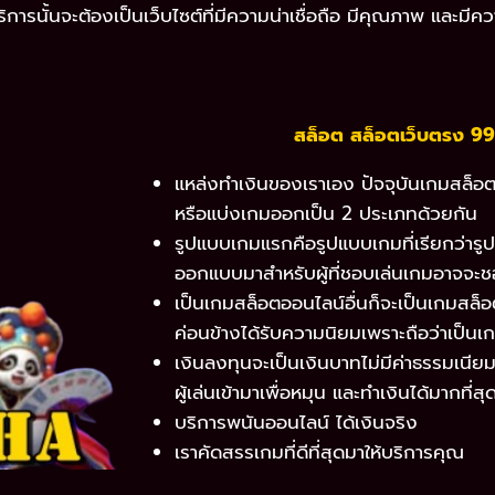
บริการนั้นจะต้องเป็นเว็บไซต์ที่มีความน่าเชื่อถือ มีคุณภาพ และมีค
สล็อต
สล็อตเว็บตรง 99
แหล่งทำเงินของเราเอง ปัจจุบันเกมสล็อ
หรือแบ่งเกมออกเป็น 2 ประเภทด้วยกัน
รูปแบบเกมแรกคือรูปแบบเกมที่เรียกว่าร
ออกแบบมาสำหรับผู้ที่ชอบเล่นเกมอาจจะ
เป็นเกมสล็อตออนไลน์อื่นก็จะเป็นเกมสล็อตอ
ค่อนข้างได้รับความนิยมเพราะถือว่าเป็น
เงินลงทุนจะเป็นเงินบาทไม่มีค่าธรรมเนียม 
ผู้เล่นเข้ามาเพื่อหมุน และทำเงินได้มากที่สุ
บริการพนันออนไลน์ ได้เงินจริง
เราคัดสรรเกมที่ดีที่สุดมาให้บริการคุณ