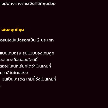
วามมั่นคงทางการเงินที่ดีที่สุดด้วย
เล่นสนุกที่สุด
ตออนไลน์แบ่งออกเป็น 2 ประเภท
ูปแบบเกมจริง รูปแบบของเกมถูก
ชอบเกมสล็อตออนไลน์นี้
อนไลน์ที่เรียกได้ว่าเป็นเกมที่
เกมคาสิโนโดยตรง
มันเป็นเครดิต เกมนี้จึงเป็นเกมที่
ด