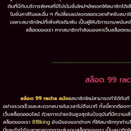
ต้นที่นี่กับบริการพิเศษที่มีโปรโมชั่นใหม่ๆอัพเดทให้สมาชิกได้เ
โมชั่นคาสิโนและอื่น ๆ ที่เปลี่ยนแปลงตลอดเวลาสำหรับสมา
เฉพาะสมาชิกใหม่ที่เพิ่งหัดเดิมพัน เป็นผู้ให้บริการเกมพนันห
สล็อตของเรา หากสมาชิกกำลังมองหาเว็บสล็อตค
สล็อต 99 rac
สล็อต 99 racha สมัคร
สมาชิกใหม่สามารถทำได้ทันที
อย่างรวดเร็วและสะดวกสบายในเวลาไม่ถึงนาที ทั้งนี้หากต้องกา
เว็บสล็อตออนไลน์ ด้วยการจ่ายเงินสูงสุดในปัจจุบันที่มีความเส
สล็อตของเรา
818king
ยังมีของแจกต่างๆ ที่ให้สมาชิกทุกท่าน
นี่และทำกำไรมหาศาลจากการเล่นเกมสล็อตของเรา เป็นสมาชิกให