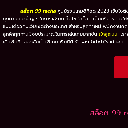
สล็อต 99 racha
ศูนย์รวมเกมดีที่สุด 2023 เว็บไซต
ทุกท่านหมดปัญหาในการใช้งานเว็บไซต์สล็อต เป็นบริการภายใต้ก
แบบเดียวกับเว็บไซต์ต่างประเทศ สำหรับลูกค้าใหม่ พนักงานกดสม
ลูกค้าทุกท่านมีงบประมาณในการเล่นเกมมากขึ้น
เราย
เข้าสู่ระบบ
เดิมพันที่ปลอดภัยเป็นพิเศษ เริ่มที่นี่ รับรองว่าทำกำไรแน่นอน
สล็อต 99 r