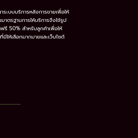
นาระบบบริการหลังการขายเพื่อให้
นมาตรฐานการให้บริการจึงใช้รูป
ฟรี 50% สำหรับลูกค้าเพื่อให้
่มีให้เลือกมากมายและเว็บไซต์