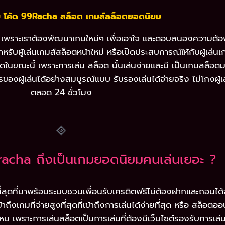
บ โค้ด 99Racha
สล็อต เกมส์สล็อตยอดนิยม
กมาย เพราะเราต้องพัฒนาเกมใหม่ๆ เพื่อเอาใจ และตอบสนองความต้อ
ับผู้เล่นเกมส์สล็อตหน้าใหม่ หรือเปิดประสบการณ์ให้กับผู้เล่นเ
สุดในขณะนี้ เพราะการเล่น สล็อต นั้นเล่นง่ายและมี เป็นเกมสล็
ของผู้เล่นได้อย่างสมบูรณ์แบบ รับรองเล่นได้จ่ายจริง ไม่โกงผู
ตลอด 24 ชั่วโมง
racha ถึงเป็นเกมยอดนิยมคนเล่นเยอะ ?
สุดที่มาพร้อมระบบชวนเพื่อนรับเครดิตฟรีไม่ต้องฝากและถอนได้
ถึงเกมที่จ่ายสูงที่สุดที่เข้าถึงการเล่นได้ง่ายที่สุด หรือ สล็อตออนไล
หม เพราะการเล่นสล็อตเป็นการเล่นที่ต้องมีเว็บไซต์รองรับการเล่น 