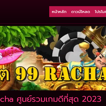
หน้าหลัก
ดาวน์โหลด
โปรโมช
cha ศูนย์รวมเกมดีที่สุด 2023