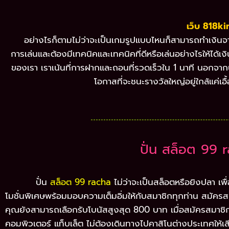
เว็บ
818ki
อย่างไรก็ตามไม่ว่าจะเป็นเกมรูปแบบไหนก็สามารถทำเงินจากก
การเล่นและต้องมีเทคนิคและเทคนิคที่ดีหรือเล่นอย่างไรให้ได้เง
ของเรา เราเน้นที่การฝากและถอนที่รวดเร็วใน 1 นาที นอกจากนี
โอกาสที่จะชนะรางวัลใหญ่อยู่ใกล้แค่เอ
ปั่น สล็อต 99 ra
ปั่น
สล็อต 99 racha
ไม่ว่าจะเป็นสล็อตหรือยิงปลา เพื่
โมชั่นพิเศษพร้อมมอบความเต็มอิ่มให้กับสมาชิกทุกท่าน สมัครสม
คุณยังสามารถเลือกรับโบนัสสูงสุด 800 บาท เมื่อสมัครสมาชิกก
คอมพิวเตอร์ แท็บเล็ต ไม่ต้องเดินทางไปคาสิโนต่างประเทศให้เสี