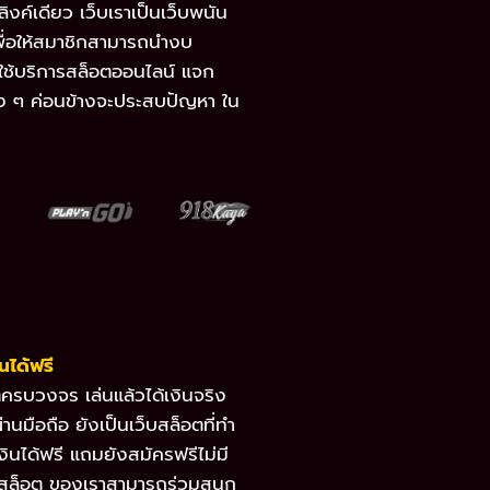
ค์เดียว เว็บเราเป็นเว็บพนัน
นเพื่อให้สมาชิกสามารถนำงบ
ใช้บริการสล็อตออนไลน์ แจก
์จริง ๆ ค่อนข้างจะประสบปัญหา ใน
นได้ฟรี
ครบวงจร เล่นแล้วได้เงินจริง
านมือถือ ยังเป็นเว็บสล็อตที่ทำ
เงินได้ฟรี แถมยังสมัครฟรีไม่มี
ซต์สล็อต ของเราสามารถร่วมสนุก