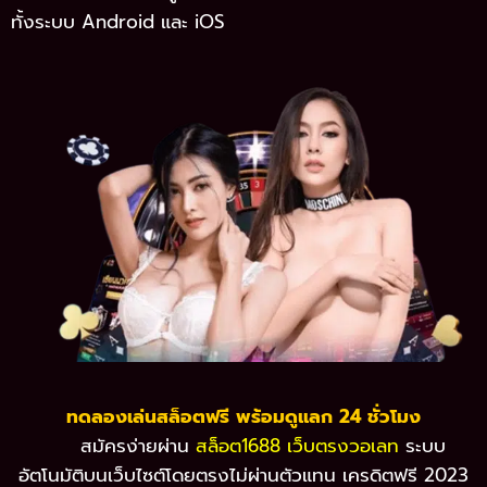
ทั้งระบบ Android และ iOS
ทดลองเล่นสล็อตฟรี พร้อมดูแลก 24 ชั่วโมง
สมัครง่ายผ่าน
สล็อต1688 เว็บตรงวอเลท
ระบบ
อัตโนมัติบนเว็บไซต์โดยตรงไม่ผ่านตัวแทน เครดิตฟรี 2023