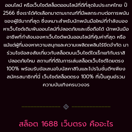
ออนไลน์ หรือเว็บไซต์สล็อตออนไลน์ที่ดีที่สุดในประเทศไทย ปี
2566 ซึ่งเราได้คัดเลือกมาตามเกณฑ์ที่มีผลกระทบต่อการพนัน
ของผู้ใช้มากที่สุด ซึ่งเหมาะสำหรับนักพนันมือใหม่ที่กำลังมอง
หาเว็บไซต์เดิมพันออนไลน์ที่ปลอดภัยและเชื่อถือได้ นักพนันมือ
อาชีพที่กำลังมองหาเว็บไซต์พนันออนไลน์ที่คุ้มค่าที่สุด หรือ
แม้แต่ผู้ที่มองหาความสนุกและความเพลิดเพลินไร้ขีดจำกัด มา
ร่วมไขข้อสงสัยเกี่ยวกับสล็อตบนเว็บไซต์ไดเร็กแท้กับเราสิ
ปลอดภัยไหม สถานที่ที่ดีในการเล่นสล็อตเว็บไซต์โดยตรง
100% พร้อมรับข้อเสนอโบนัสคาสิโนและโปรโมชั่นดีๆเพียง
สมัครสมาชิกที่นี่ เว็บไซต์สล็อตตรง 100% ที่เป็นศูนย์รวม
ความบันเทิงครบวงจร
สล็อต 1688 เว็บตรง คืออะไร