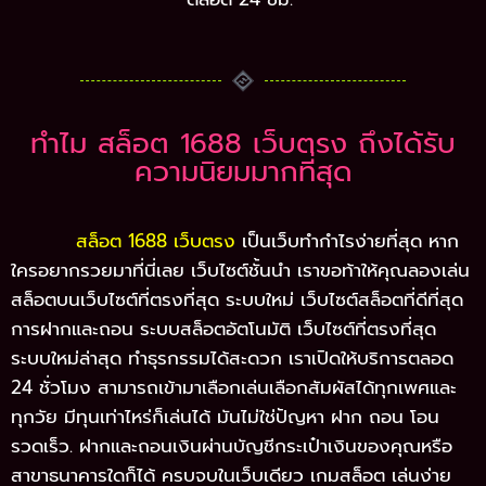
ทำไม สล็อต 1688 เว็บตรง ถึงได้รับ
ความนิยมมากที่สุด
สล็อต 1688 เว็บตรง
เป็นเว็บทำกำไรง่ายที่สุด หาก
ใครอยากรวยมาที่นี่เลย เว็บไซต์ชั้นนำ เราขอท้าให้คุณลองเล่น
สล็อตบนเว็บไซต์ที่ตรงที่สุด ระบบใหม่ เว็บไซต์สล็อตที่ดีที่สุด
การฝากและถอน ระบบสล็อตอัตโนมัติ เว็บไซต์ที่ตรงที่สุด
ระบบใหม่ล่าสุด ทำธุรกรรมได้สะดวก เราเปิดให้บริการตลอด
24 ชั่วโมง สามารถเข้ามาเลือกเล่นเลือกสัมผัสได้ทุกเพศและ
ทุกวัย มีทุนเท่าไหร่ก็เล่นได้ มันไม่ใช่ปัญหา ฝาก ถอน โอน
รวดเร็ว. ฝากและถอนเงินผ่านบัญชีกระเป๋าเงินของคุณหรือ
สาขาธนาคารใดก็ได้ ครบจบในเว็บเดียว เกมสล็อต เล่นง่าย