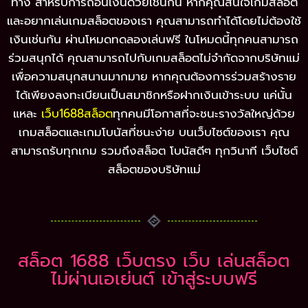
ทาง สำหรับการถอนเงินด้วยเช่นกัน หากคุณสนใจเกมสล็อต
และอยากเล่นเกมสล็อตของเรา คุณสามารถทำได้โดยไม่ต้องใช้
เงินเช่นกัน ผ่านโหมดทดลองเล่นฟรี ในโหมดนี้ทุกคนสามารถ
ร่วมสนุกได้ คุณสามารถไปกับเกมสล็อตไม่จำกัดจากบริษัทแม่
เพื่อความสนุกสนานมากมาย หากคุณต้องการร่วมสร้างราย
ได้เพียงลงทะเบียนเป็นสมาชิกหรือฝากเงินเข้าระบบ แค่นั้น
แหละ
เว็บ1688สล็อต
ทุกคนมีโอกาสที่จะชนะรางวัลใหญ่ด้วย
เกมสล็อตและเกมโบนัสที่ชนะง่าย บนเว็บไซต์ของเรา คุณ
สามารถรับทุกเกม รวมถึงสล็อต โบนัสดีๆ ทุกวินาที เว็บไซต์
สล็อตของบริษัทแม่
สล็อต 1688 เว็บตรง เว็บ เล่นสล็อต
ไม่ผ่านเอเย่นต์ เข้าสู่ระบบฟรี