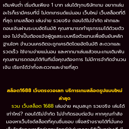
เดิมพันต่ำ เริ่มต้นเพียง 1 บาท เล่นได้ทุกบริษัทเกม อยากเล่น
อะไรก็เรามีครบที่นี่ ไม่ตกเทรนด์แน่นอน เว็บใหม่ เว็บสล็อตที่ดี
ที่สุด เกมสล็อต เล่นง่าย รวยจริง ถอนได้ไม่จำกัด ฝากและ
ถอนเงินผ่านระบบอัตโนมัติ คุณสามารถทำธุรกรรมได้ด้วยตัว
เอง ไม่จำเป็นต้องแจ้งผู้ดูแลระบบหรือตัวแทนเพื่อยืนยันหลัก
ฐานใดๆ จำนวนเครดิตจะถูกเครดิตโดยอัตโนมัติ สะดวกและ
รวดเร็ว ใช้งานง่ายแน่นอน และหากมาเล่นแล้วชนะเกมเดิมพัน
คุณสามารถถอนได้ทันทีเมื่อคุณต้องการ ไม่มีการจำกัดจำนวน
เงิน เรียกได้ว่าทั้งสะดวกและง่ายที่สุด
สล็อต1688 เว็บตรงวอเลท บริการเกมสล็อตรูปแบบใหม่
ล่าสุด
รวม เว็บสล็อต 1688
เล่นง่าย หมุนสนุก รวยจริง เล่นได้
เท่าไหร่? ถอนได้ไม่จำกัด ไม่จำกัดรอบต่อวัน หากคุณกำลัง
มองหาเว็บไซต์สล็อตที่คุณชื่นชอบ เพื่อสร้างรายได้ที่มั่นคง