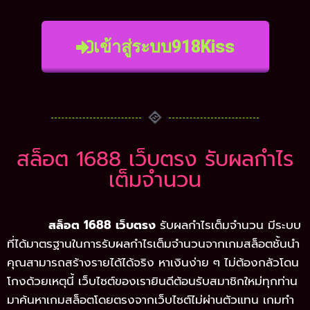
เข้าสู่ระบบ918Kiss
สล็อต 1688 เว็บตรง รับผลกำไร
เต็มจำนวน
สล็อต 1688 เว็บตรง
รับผลกำไรเต็มจำนวน มีระบบ
ที่ได้มาตรฐานในการรับผลกำไรเต็มจำนวนจากเกมสล็อตชั้นนำ
คุณสามารถสร้างรายได้ได้จริง หาเงินง่าย ๆ ไม่ต้องกลัวโดน
โกงด้วยเหตุนี้ เว็บไซต์ของเรายินดีต้อนรับสมาชิกใหม่ทุกท่าน
มาค้นหาเกมสล็อตโดยตรงจากเว็บไซต์ไม่ผ่านตัวแทน เกมทำ