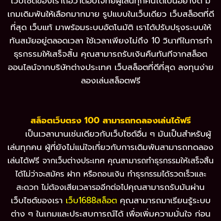
เว็บไซต์ของเราถือว่าตอบโจทย์ผู้เล่นทุกคนได้เป็นอย่างดี มี
เกมเดิมพันให้เลือกมากมาย รูปแบบในเว็บเดียว เว็บสล็อตที่ดี
ที่สุด เว็บแท้ มาพร้อมระบบอัตโนมัติ เราได้ปรับปรุงระบบให้
ทันสมัยอยู่ตลอดเวลา ใช้เวลาเพียงไม่ถึง 10 วินาทีในการทำ
ธุรกรรมให้เสร็จสิ้น คุณสามารถรับเงินคืนทันทีจากสล็อต
ออนไลน์จากบริษัทต่างประเทศ เว็บสล็อตที่ดีที่สุด ลงทุนง่าย
ลองเล่นสล็อตฟรี
สล็อตเว็บตรง 100 สามารถทดลองเล่นได้ฟรี
เป็นเวลานานเช่นเดียวกับเว็บไซต์อื่น ๆ มันเป็นสำหรับผู้
เล่นทุกคน ผู้ที่ยังไม่แน่ใจเกี่ยวกับการเดิมพันสามารถทดลอง
เล่นได้ฟรี
จากเว็บต่างประเทศ คุณสามารถทำธุรกรรมให้เสร็จสิ้น
ได้ไม่ว่าจะสมัคร ฝาก หรือถอนเงิน ทำธุรกรรมได้รวดเร็วและ
คุณสามารถรับมันผ่าน
สะดวก ไม่ต้องเสียเวลารออีกต่อไป
เว็บไซต์ของเรา
เว็บ1688สล็อต
คุณสามารถมาเรียนรู้ระบบ
ต่าง ๆ ในเกมและประสบการณ์ได้ เพื่อเพิ่มความมั่นใจ ก่อน