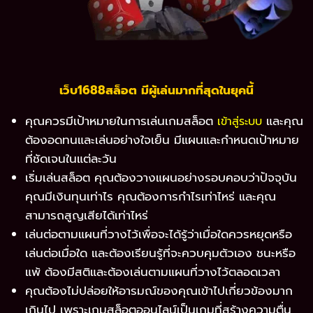
เว็บ1688สล็อต มีผู้เล่นมากที่สุดในยุคนี้
คุณควรมีเป้าหมายในการเล่นเกมสล็อต
และคุณ
เข้าสู่ระบบ
ต้องอดทนและเล่นอย่างใจเย็น มีแผนและกำหนดเป้าหมาย
ที่ชัดเจนในแต่ละวัน
เริ่มเล่นสล็อต คุณต้องวางแผนอย่างรอบคอบว่าปัจจุบัน
คุณมีเงินทุนเท่าไร คุณต้องการกำไรเท่าไหร่ และคุณ
สามารถสูญเสียได้เท่าไหร่
เล่นต่อตามแผนที่วางไว้เพื่อจะได้รู้ว่าเมื่อใดควรหยุดหรือ
เล่นต่อเมื่อใด และต้องเรียนรู้ที่จะควบคุมตัวเอง ชนะหรือ
แพ้ ต้องมีสติและต้องเล่นตามแผนที่วางไว้ตลอดเวลา
คุณต้องไม่ปล่อยให้อารมณ์ของคุณเข้าไปเกี่ยวข้องมาก
เกินไป เพราะเกมสล็อตออนไลน์เป็นเกมที่สร้างความตื่น