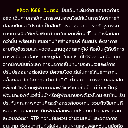
สล็อต 1688 เว็บตรง
เป็นเว็บที่เล่นง่าย แถมได้กำไร
จริง เว็บค่ายเรามีเกมการพนันออนไลน์ที่เน้นการให้บริการที่
ปลอดภัยและโปร่งใสเป็นอันดับแรก คุณสามารถทำธุรกรรม
ทางการเงินให้เสร็จสิ้นได้ภายในเวลาเพียง 15 นาทีหรือน้อย
กว่านั้น พร้อมนำเสนอเกมที่สร้างสรรค์ ทันสมัย อัตราการ
จ่ายที่ยุติธรรมและผลตอบแทนสูงสุดแก่ผู้ใช้ ถือเป็นผู้ให้บริการ
การพนันออนไลน์รายใหญ่ที่สุดในเอเชียที่ได้รับการสนับสนุน
จากนักพนันทั่วโลก การบริการเป็นที่น่าประทับใจและมีการ
ปรับปรุงอย่างต่อเนื่อง มีความโดดเด่นในการให้บริการเกม
สล็อตออนไลน์จากทุกค่าย ไม่มีขั้นต่ำ คุณสามารถทดลองเล่น
สล็อตได้ฟรีจากผู้พัฒนาซอฟต์แวร์เกมชั้นนำ ไม่ว่าจะเป็นผู้
พัฒนาซอฟต์แวร์ชั้นนำหรือผู้พัฒนาซอฟต์แวร์เกมหน้าใหม่ รับ
ประกันคุณภาพความคิดสร้างสรรค์ของเกม รวมถึงธีมเกมที่
หลากหลายและการเดิมพันสล็อตหลายประเภท โดยเฉพาะราย
ละเอียดอัตรา RTP ความผันผวน จำนวนไลน์ และอัตราการ
ชนะเกม จึงเหมาะกับผู้เล่นใหม่ เล่นผ่านแอปพลิเคชั่นบนมือถือ