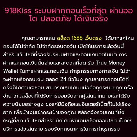
918Kiss ระบบฝากถอนเร็วที่สุด ผ่านออ
โต ปลอดภัย ได้เงินจริง
คุณสามารถเล่น
สล็อต 1688 เว็บตรง
ได้มากแค่ไหน
ถอนได้ไม่จำกัด ไม่จำกัดรอบต่อวัน เปิดให้บริการแล้ววันนี้
สำหรับเว็บไซต์ที่รองรับระบบฝากและถอนเงินอัตโนมัติ การ
ฝากและถอนเงินนั้นง่ายและสะดวกที่สุด รับ True Money
Wallet ในการฝากและถอนเงิน ทำธุรกรรมทางการเงิน ไม่ว่า
จะฝากหรือถอนเงิน ตลอด 24 ชั่วโมง คุณสามารถถอนได้กี่
ครั้งก็ได้ตามใจชอบ สามารถเล่นได้บนมือถือทุกระบบ ทุกเครือ
ข่าย เกมสล็อตที่ได้รับการยอมรับจากผู้เล่นมากมายและได้รับ
ความนิยมอย่างสูง ขอแค่มีมือถือและอินเตอร์เน็ตก็ไม่ใช่เรื่อง
ยาก เพื่อนำเงินเข้ากระเป๋าของคุณ สล็อตจึงรวมเกมที่ยิ่ง
ใหญ่ที่สุด เว็บไซต์สำหรับนักเดิมพันเกมสล็อตออนไลน์ เปิดให้
บริการแล้วเล่นง่าย รองรับทุกธนาคารในการทำธุรกรรม