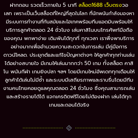
ฝากถอน รวดเร็วภายใน 5 นาที
สล็อต1688 เว็บตรง
วอ
เลท
เพราะเป็นเว็บสล็อตที่ใหญ่ที่สุดในโลก ที่นักพนันกำลังมองหา
พร้อมทีมแอดมินพร้อมให้
มีระบบการทำงานที่ทันสมัยและไฮเทค
บริการลูกค้าตลอด 24 ชั่วโมง เล่นคาสิโนบนโทรศัพท์มือถือ
ของคุณ พกพาง่าย เดิมพันได้ทุกที่ ทุกเวลา เราพึ่งพาบริการ
อย่างมากเพื่ออำนวยความสะดวกในการเล่น มีคู่มือการ
ดาวน์โหลด. ประยุกต์และแก้ไขปัญหาต่างๆ ให้ลูกค้าทุกท่านเล่น
ได้อย่างสบายใจ มีเกมให้เล่นมากกว่า 50 เกม ทั้งสล็อต คาสิ
โน พนันกีฬา เกมยิงปลา ฯลฯ โดยมีเกมใหม่อัพเดททุกเดือนให้
ลูกค้าได้เล่นไม่มีซ้ำ และระบบมีเสถียรภาพและราบรื่นโดยมีทีม
งานคนไทยคอยดูแลคุณตลอด 24 ชั่วโมง ซึ่งคุณสามารถเล่น
และสร้างรายได้ได้ แจกเครดิตฟรีโดยไม่ต้องฝาก เล่นได้ทุก
เกมและถอนได้จริง