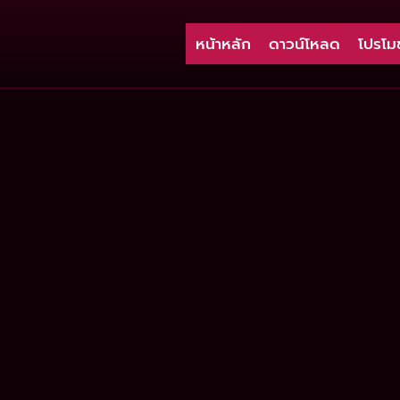
หน้าหลัก
ดาวน์โหลด
โปรโมช