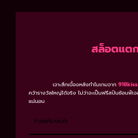
สล็อตแตกบ
เจาะลึกเบื้องหลังทำไมเกมจาก
918kiss
คว้ารางวัลใหญ่ได้จริง ไม่ว่าจะเป็นฟรีสปินซ้อนฟีเ
แน่นอน
หัวข้อที่น่าสนใจ