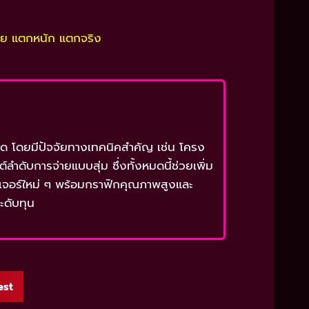
อย แตกหนัก แตกจริง
คิด โดยมีปัจจัยทางเทคนิคสำคัญ เช่น โครง
ดับการจ่ายแบบสุ่ม ซึ่งทั้งหมดนี้ช่วยเพิ่ม
ีเจอร์ใหม่ ๆ พร้อมกราฟิกคุณภาพสูงและ
ะดับทุน
est