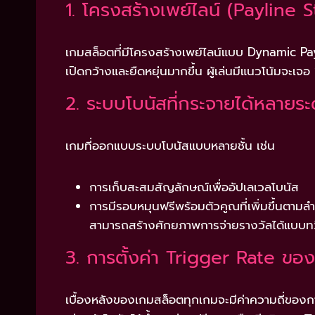
1. โครงสร้างเพย์ไลน์ (Payline 
เกมสล็อตที่มีโครงสร้างเพย์ไลน์แบบ Dynamic Pa
เปิดกว้างและยืดหยุ่นมากขึ้น ผู้เล่นมีแนวโน้มจะเจอ
2. ระบบโบนัสที่กระจายได้หลายระ
เกมที่ออกแบบระบบโบนัสแบบหลายชั้น เช่น
การเก็บสะสมสัญลักษณ์เพื่ออัปเลเวลโบนัส
การมีรอบหมุนฟรีพร้อมตัวคูณที่เพิ่มขึ้นตามลำ
สามารถสร้างศักยภาพการจ่ายรางวัลได้แบบทว
3. การตั้งค่า Trigger Rate ของ
เบื้องหลังของเกมสล็อตทุกเกมจะมีค่าความถี่ของกา