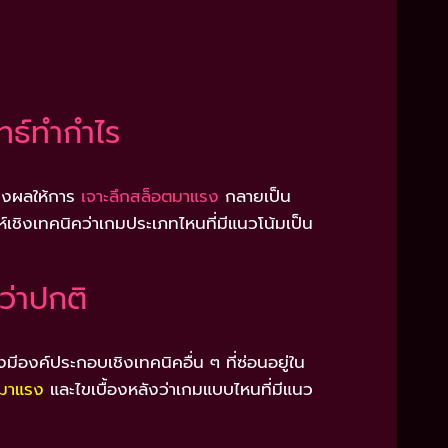
ทธ์ทำกำไร
 ส่งผลให้การ
เจาะลึกสล็อตมาแรง
กลายเป็น
ห์เชิงเทคนิคว่าเกมประเภทไหนที่มีแนวโน้มเป็น
ว่าปกติ
ังมีองค์ประกอบเชิงเทคนิคอื่น ๆ ที่ซ่อนอยู่ใน
 มาแรง
และไขเบื้องหลังว่าเกมแบบไหนที่มีแนว