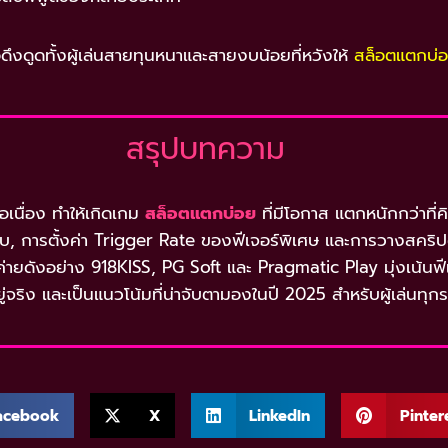
ึงดูดทั้งผู้เล่นสายทุนหนาและสายงบน้อยที่หวังให้
สล็อตแตกบ่
สรุปบทความ
ื่อง ทำให้เกิดเกม
สล็อตแตกบ่อย
ที่มีโอกาส แตกหนักกว่าที่
การตั้งค่า Trigger Rate ของฟีเจอร์พิเศษ และการวางสคริปต์ลำ
่ายดังอย่าง 918KISS, PG Soft และ Pragmatic Play มุ่งเน้นฟ
ริง และเป็นแนวโน้มที่น่าจับตามองในปี 2025 สำหรับผู้เล่นทุกร
acebook
X
LinkedIn
Pinter