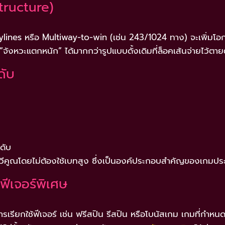
Structure)
ylines หรือ Multiway-to-win (เช่น 243/1024 ทาง) จะเพิ่มโอ
 “จังหวะแตกหนัก” ได้มากกว่ารูปแบบดั้งเดิมที่ล็อคเส้นจ่ายไว้ตาย
ดับ
ดับ
ีคูณโดยไม่ต้องใช้เบทสูง ซึ่งเป็นองค์ประกอบสำคัญของเกมประ
ฟีเจอร์พิเศษ
รเรียกใช้ฟีเจอร์ เช่น ฟรีสปิน รีสปิน หรือโบนัสเกม เกมที่กำ