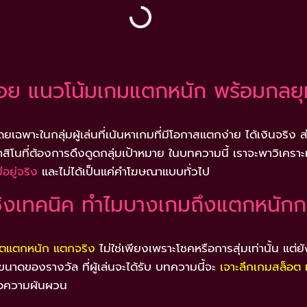
อย แนวโน้มเกมแตกหนัก พร้อมกลยุ
ดยเฉพาะในกลุ่มผู้เล่นที่เน้นหาเกมที่มีโอกาสแตกง่าย ได้เงินจริง
คาสิโนที่ต้องการดึงดูดกลุ่มเป้าหมาย ในบทความนี้ เราจะพาวิเคราะ
อยู่จริง
และไม่ได้เป็นแค่คำโฆษณาแบบทั่วไป
เชิงเทคนิค ทำไมบางเกมถึงแตกหนักก
อตแตกหนัก แตกจริง
ไม่ใช่เพียงเพราะโชคหรือการสุ่มเท่านั้น แต่ย
าดของรางวัล ที่ผู้เล่นจะได้รับ บทความนี้จะ
เจาะลึกเกมสล็อต
รือความผันผวน