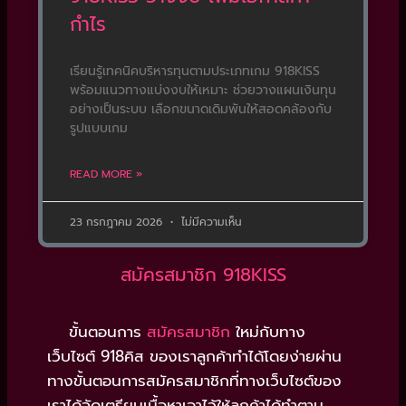
กำไร
เรียนรู้เทคนิคบริหารทุนตามประเภทเกม 918KISS
พร้อมแนวทางแบ่งงบให้เหมาะ ช่วยวางแผนเงินทุน
อย่างเป็นระบบ เลือกขนาดเดิมพันให้สอดคล้องกับ
รูปแบบเกม
READ MORE »
23 กรกฎาคม 2026
ไม่มีความเห็น
สมัครสมาชิก 918KISS
ขั้นตอนการ
สมัครสมาชิก
ใหม่กับทาง
เว็บไซต์ 918คิส ของเราลูกค้าทำได้โดยง่ายผ่าน
ทางขั้นตอนการสมัครสมาชิกที่ทางเว็บไซต์ของ
เราได้จัดเตรียมเนื้อหาเอาไว้ให้ลูกค้าได้ทำตาม