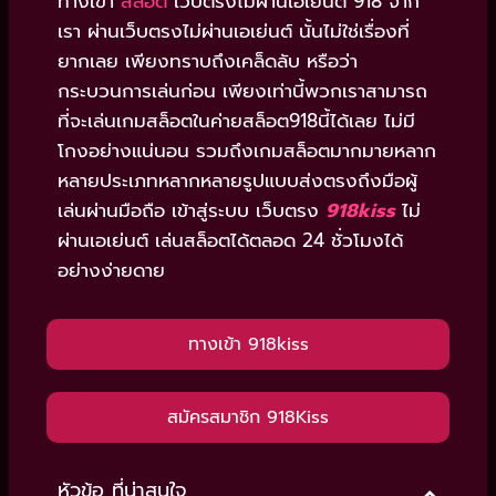
ทางเข้า
สล็อต
เว็บตรงไม่ผ่านเอเย่นต์ 918 จาก
เรา ผ่านเว็บตรงไม่ผ่านเอเย่นต์ นั้นไม่ใช่เรื่องที่
ยากเลย เพียงทราบถึงเคล็ดลับ หรือว่า
กระบวนการเล่นก่อน เพียงเท่านี้พวกเราสามารถ
ที่จะเล่นเกมสล็อตในค่ายสล็อต918นี้ได้เลย ไม่มี
โกงอย่างแน่นอน รวมถึงเกมสล็อตมากมายหลาก
หลายประเภทหลากหลายรูปแบบส่งตรงถึงมือผู้
เล่นผ่านมือถือ เข้าสู่ระบบ เว็บตรง
918kiss
ไม่
ผ่านเอเย่นต์ เล่นสล็อตได้ตลอด 24 ชั่วโมงได้
อย่างง่ายดาย
ทางเข้า 918kiss
สมัครสมาชิก 918Kiss
หัวข้อ ที่น่าสนใจ