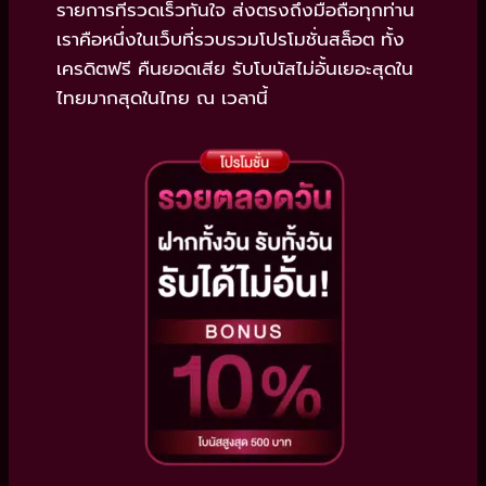
รายการที่รวดเร็วทันใจ ส่งตรงถึงมือถือทุกท่าน
เราคือหนึ่งในเว็บที่รวบรวมโปรโมชั่นสล็อต ทั้ง
เครดิตฟรี คืนยอดเสีย รับโบนัสไม่อั้นเยอะสุดใน
ไทยมากสุดในไทย ณ เวลานี้