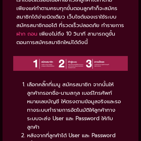
เพียงแค่ทำตามครบทุกขั้นตอนลูกค้าก็จะสมัคร
สมาชิกได้ง่ายนิดเดียว เว็บไซต์ของเราใช้ระบบ
สมัครสมาชิกออโต้ ที่รวดเร็วปลอดภัย ทำรายการ
ฝาก ถอน
เพียงไม่ถึง 10 วินาที สามารถดูขั้น
ตอนการสมัครสมาชิกใหม่ได้ดังนี้
เลือกคลิ๊กที่เมนู สมัครสมาชิก จากนั้นให้
ลูกค้ากรอกชื่อ-นามสกุล เบอร์โทรศัพท์
หมายเลขบัญชี ให้ตรงตามข้อมูลจริงและรอ
ทางระบบทำรายการอัตโนมัติให้ลูกค้าทาง
ระบบจะส่ง User และ Password ให้กับ
ลูกค้า
หลังจากที่ลูกค้าได้ User และ Password