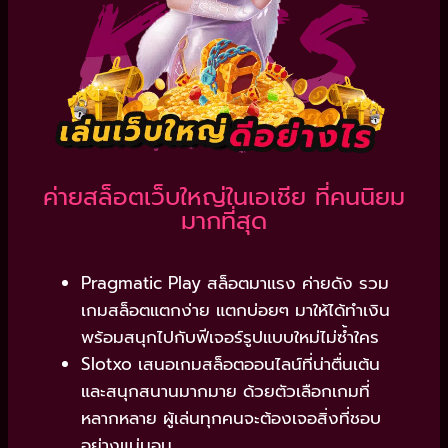
ค่ายสล็อตเว็บใหญ่ในเอเชีย ที่คนนิยม
มากที่สุด
Pragmatic Play สล็อตมาแรง ค่ายดัง รวม
เกมสล็อตแตกง่าย แตกบ่อยๆ มาให้ได้ทำเงิน
พร้อมสนุกไปกับฟีเจอร์รูปแบบใหม่ไม่ซ้ำใคร
Slotxo เสนอเกมสล็อตออนไลน์ที่น่าตื่นเต้น
และสนุกสนานมากมาย ด้วยตัวเลือกเกมที่
หลากหลาย ผู้เล่นทุกคนจะต้องเจอสิ่งที่ชอบ
อย่างแน่นอน