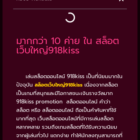
มากกว่า 10 ค่าย ใน สล็อต
เว็บใหญ่918kiss
เล่นสล็อตออนไลน์ 918kiss เป็นที่นิยมมากใน
ปัจจุบัน
เนื่องจากสล็อต
สล็อตเว็บใหญ่918kiss
เป็นเกมที่สนุกและมีโอกาสชนะเงินรางวัลมาก
918kiss promotion สล็อตออนไลน์ คำว่า
สล็อต หรือ สล็อตออนไลน์ ถือเป็นคำค้นหาที่ใช้
มากที่สุด เว็บสล็อตออนไลน์ที่มีการเล่นสล็อต
หลากหลาย รวมถึงเกมสล็อตที่ได้รับความนิยม
จากผู้เล่นทั่วไป แตกง่าย ทำให้นักลงทุนสามารถที่