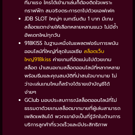
ที่มาแรง ใครได้เข้ามาเล่นก็ต้องติดใจเพราะ
กราฟฟิก สมจริงตระการตาไปด้วยเอฟเฟค
JDB SLOT ใหญ่ๆ เบทเริ่มต้น 1 บาท มีเกม
สล็อตแตกง่ายให้เลือกหลายหลานแนว ไม่มีซ้ำ
อัพเดทใหม่ทุกวัน
918KISS ในฐานะหนึ่งในแพลตฟอร์มการพนัน
ออนไลน์ที่ใหญ่ที่สุดในเอเชีย
สล็อตเว็บ
ใหญ่918kiss
ค่ายเกมที่อัดแน่นไปด้วยเกม
สล็อต นำเสนอเกมสล็อตออนไลน์ที่หลากหลาย
พร้อมธีมและคุณสมบัติที่น่าสนใจมากมาย ไม่
ว่าจะเล่นเกมไหนก็สร้างได้รายเข้าบัญชีได้
ง่ายๆ
GClub มอบประสบการณ์สล็อตออนไลน์ที่ไม่
ธรรมดาด้วยเกมสล็อตมากมายที่ผู้เล่นสามารถ
เพลิดเพลินได้ พวกเขายังเป็นที่รู้จักในด้านการ
บริการลูกค้าที่รวดเร็วและมีประสิทธิภาพ