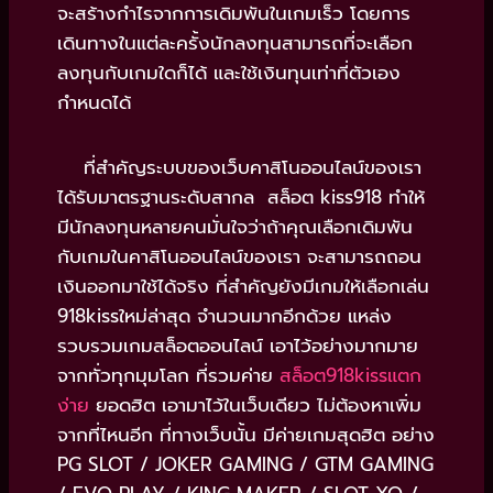
จะสร้างกำไรจากการเดิมพันในเกมเร็ว โดยการ
เดินทางในแต่ละครั้งนักลงทุนสามารถที่จะเลือก
ลงทุนกับเกมใดก็ได้ และใช้เงินทุนเท่าที่ตัวเอง
กำหนดได้
ที่สำคัญระบบของเว็บคาสิโนออนไลน์ของเรา
ได้รับมาตรฐานระดับสากล สล็อต kiss918 ทำให้
มีนักลงทุนหลายคนมั่นใจว่าถ้าคุณเลือกเดิมพัน
กับเกมในคาสิโนออนไลน์ของเรา จะสามารถถอน
เงินออกมาใช้ได้จริง ที่สำคัญยังมีเกมให้เลือกเล่น
918kissใหม่ล่าสุด จำนวนมากอีกด้วย แหล่ง
รวบรวมเกมสล็อตออนไลน์ เอาไว้อย่างมากมาย
จากทั่วทุกมุมโลก ที่รวมค่าย
สล็อต918kissแตก
ง่าย
ยอดฮิต เอามาไว้ในเว็บเดียว ไม่ต้องหาเพิ่ม
จากที่ไหนอีก ที่ทางเว็บนั้น มีค่ายเกมสุดฮิต อย่าง
PG SLOT / JOKER GAMING / GTM GAMING