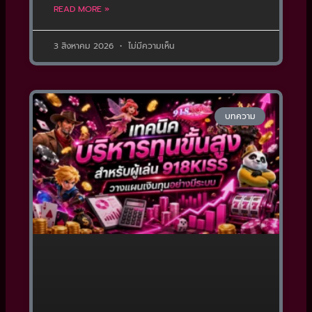
READ MORE »
3 สิงหาคม 2026
ไม่มีความเห็น
บทความ