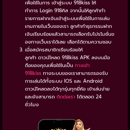
เพื่อใช้ในการ เข้าสู่ระบบ 918kiss ให้
ทำการ Login 918คิส จากนั้นให้ลูกค้าทำ
รายการฝากเงินเข้าสู่ระบบเพื่อใช้ในการเล่น
เกมภายในเว็บของเรา ลูกค้าทำธุรกรรมฝาก
เงินเรียบร้อยแล้วสามารถเลือกรับโปรโมชั่นข
องทางเว็บเราได้เลย เลือกได้ตามความชอบ
เมื่อสมัครสมาชิกเรียบร้อยให้
ลูกค้า ดาวน์โหลด 918kiss APK ลงบนมือ
ถือของคุณเพื่อใช้ในเป็น
ทางเข้า
918kiss
ทางระบบของเราสามารถรองรับ
การเล่นได้ทั้งระบบ IOS และ Android
ดาวน์โหลดลงได้ทุกรุ่นทุกยี่ห้อ เข้าเล่นง่าย
และยังสามารถ
ติดต่อเรา
ได้ตลอด 24
ชั่วโมง