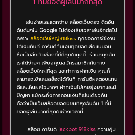
1 ที่มียอดผู้เล่นมากที่สุด
เล่นง่ายและแตกง่าย สล็อตเว็บตรง ติดอัน
ดับต้นๆใน Google ไม่ต้องเสียเวลาเล่นอีกต่อไป
เพราะ
ทุกยอดการใช้งาน
สล็อตเว็บใหญ่918kiss
ได้เงินทันที การันตีคืนเงินทุกยอดเสียแน่นอน
ซึ่งเป็นอีกตัวเลือกที่ดีที่สุดในยุคนี้ ร่วมสนุกกับ
เราได้ง่ายๆ เพียงคุณสมัครสมาชิกกับทาง
สล็อตเว็บใหญ่ที่สุด และทำการฝากเงิน คุณก็
สามารถเข้าเล่นสล็อตได้ทันที การันตีผลตอบแทน
ดีและเห็นผลไวมากๆ ฝากเงินไม่เคยยุ่งยากและมี
ปัญหา แม้กระทั่งการถอนเงินก็เช่นเดียวกัน
ถือว่าเป็นเว็บสล็อตยอดนิยมที่สุดอันดับ 1 ที่มี
ยอดผู้เล่นมากที่สุดในช่วงเวลานี้
สล็อต การันตี
jackpot 918kiss
ความคุ้ม