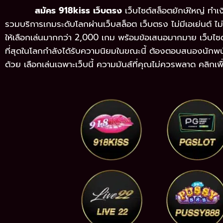
สมัคร 918kiss เว็บตรง
เว็บไซต์สล็อตยักษ์ใหญ่ ทำเง
รวมบริการเกมระดับโลกผ่านเว็บสล็อต เว็บตรง ไม่มีเอเย่นต์ ไม่
ให้เลือกเล่นมากกว่า 2,000 เกม พร้อมข้อเสนอมากมาย เว็บไซต์
ที่สุดในโลกกำลังได้รับความนิยมในขณะนี้ ต้องตอบสนองนักพนั
ด้วย เลือกเล่นเฉพาะเว็บนี้ ความมันส์ที่คุณไม่ควรพลาด คลิกเ