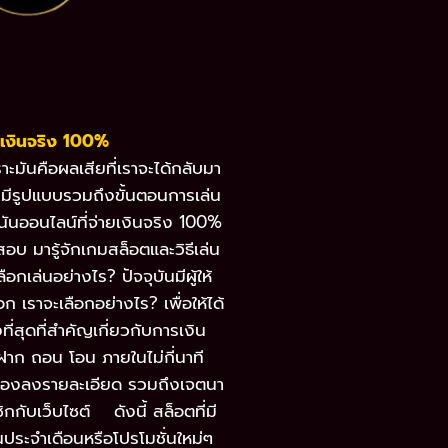
ยเงินจริง 100%
ราะมันคือผลเสียที่เราจะได้กลับมา
ญ่มีรูปแบบรวมถึงขั้นตอนการเล่น
พนันออนไลน์ที่จ่ายเงินจริง 100%
ดสอบ มารู้จักเกมสล็อตและวิธีเล่น
กเล่นอย่างไร? ปัจจุบันมีผู้ให้
 เราจะเลือกอย่างไร? เพื่อให้ได้
งที่สุดที่สำคัญเกี่ยวกับการเงิน
าก ถอน โอน ภายในไม่กี่นาที
ราต้องลงรายละเอียด รวมถึงเจตนา
กับเว็บไซต์ ดังนี้ สล็อตที่มี
ประจำเดือนหรือโปรโมชั่นใหม่ๆ