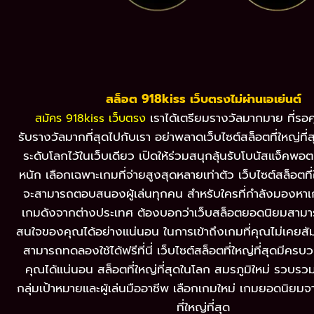
สล็อต 918kiss เว็บตรงไม่ผ่านเอเย่นต์
เราได้เตรียมรางวัลมากมาย ที่รอค
สมัคร 918kiss เว็บตรง
รับรางวัลมากที่สุดไปกับเรา อย่าพลาดเว็บไซต์สล็อตที่ใหญ่ท
ระดับโลกไว้ในเว็บเดียว เปิดให้ร่วมสนุกลุ้นรับโบนัสแจ็คพอ
หนัก เลือกเฉพาะเกมที่จ่ายสูงสุดหลายเท่าตัว เว็บไซต์สล็อตที่
จะสามารถตอบสนองผู้เล่นทุกคน สำหรับใครที่กำลังมองหาเ
เกมดังจากต่างประเทศ ต้องบอกว่าเว็บสล็อตยอดนิยมสาม
สนใจของคุณได้อย่างแน่นอน ในการเข้าถึงเกมที่คุณไม่เคยสั
สามารถทดลองใช้ได้ฟรีที่นี่ เว็บไซต์สล็อตที่ใหญ่ที่สุดมีคร
คุณได้แน่นอน สล็อตที่ใหญ่ที่สุดในโลก สมรภูมิใหม่ รวบรว
กลุ่มเป้าหมายและผู้เล่นมืออาชีพ เลือกเกมใหม่ เกมยอดนิยมจ
ที่ใหญ่ที่สุด