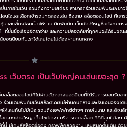
ยากเข้าร่วมกับเรา เว็บสล็อตไม่ผ่านคนกลาง เป็นเว็บสล็อตที่ให้บ
ิดขึ้นภายในเว็บ รวมถึงความเสถียร สามารถร่วมเดิมพันระยะยาวได
ใหญ่สนใจและเลือกเข้าร่วมทดลองเล่น ซึ่งเกม สล็อตออนไลน์ ที่เร
นและเสี่ยงโชคเปิดให้ร่วมเดิมพันกับ เว็บยักษ์ใหญ่ชื่อดังส่งตร
 ที่ขึ้นชื่อเรื่องอัตราจ่าย และความปลอดภัยที่ทุกคนจะได้รับขณะ
น์ยอดนิยมกับเราได้เลยโดยไม่ต้องผ่านคนกลาง
ss เว็บตรง เป็นเว็บใหญ่คนเล่นเยอะสุด ?
บสล็อตออนไลน์ที่ไม่ผ่านตัวกลางยอดนิยมที่ได้รับการยอมรับจากผู้
ง ร่วมเดิมพันกับเว็บสล็อตโดยไม่ผ่านคนกลางและรับเงินจริงได้แล้ว
ให้เล่นกันไม่มีเบื่อ รวมถึงเอฟเฟกต์ต่างๆ ภายในเกม และสัญลั
ล็อตจากค่ายใหญ่ เว็บไซต์ตรง บริการเกมสล็อต ที่ดีที่สุดในโลก
ยู่ที่นี่ มีเกมส์สล็อตชื่อดัง กราฟฟิคสวยงาม เล่นสนุกตื่นเต้น ด้ว