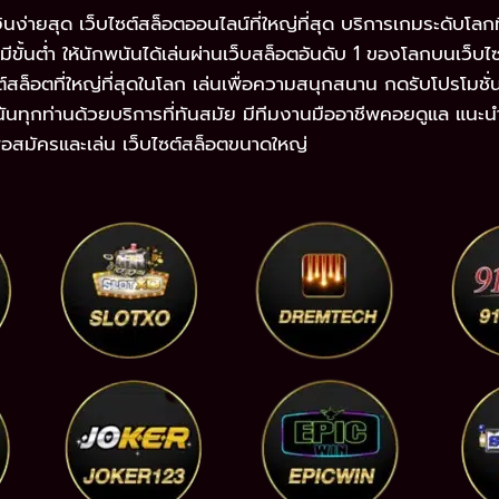
ินง่ายสุด เว็บไซต์สล็อตออนไลน์ที่ใหญ่ที่สุด บริการเกมระดับโ
มีขั้นต่ำ ให้นักพนันได้เล่นผ่านเว็บสล็อตอันดับ 1 ของโลกบนเว็บ
สล็อตที่ใหญ่ที่สุดในโลก เล่นเพื่อความสนุกสนาน กดรับโปรโมชั่
นทุกท่านด้วยบริการที่ทันสมัย มีทีมงานมืออาชีพคอยดูแล แนะนำ
พื่อสมัครและเล่น เว็บไซต์สล็อตขนาดใหญ่