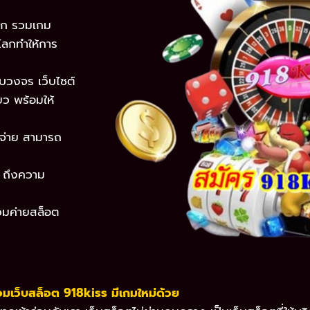
นโลก รวมเกม
โลกทำให้การ
ครบวงจร เว็บไซต์
ยว พร้อมให้
้จ่าย สามารถ
% ถึงความ
รวมค่ายสล็อต
วมเว็บสล็อต 918kiss มีเกมใหม่ด้วย