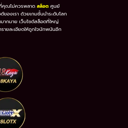
ลกที่คุณไม่ควรพลาด
ศูนย์
สล็อต
ไซต์ของเรา ด้วยเกมชั้นนำระดับโลก
นมากมาย เว็บไซต์สล็อตที่ใหญ่
รายละเอียดให้ถูกใจนักพนันอีก