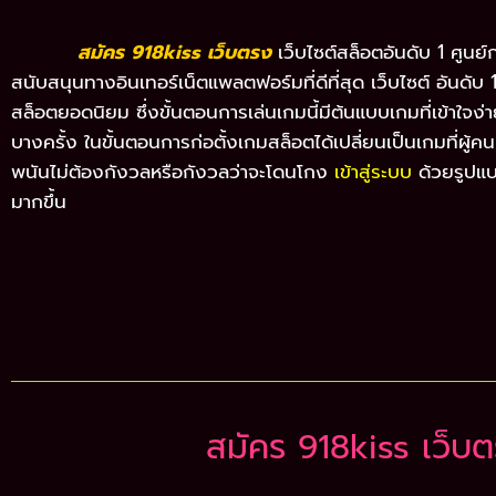
สมัคร 918kiss เว็บตรง
เว็บไซต์สล็อตอันดับ 1 ศูนย
สนับสนุนทางอินเทอร์เน็ตแพลตฟอร์มที่ดีที่สุด เว็บไซต์ อันดับ 
สล็อตยอดนิยม ซึ่งขั้นตอนการเล่นเกมนี้มีต้นแบบเกมที่เข้าใจง
บางครั้ง ในขั้นตอนการก่อตั้งเกมสล็อตได้เปลี่ยนเป็นเกมที่ผู้
พนันไม่ต้องกังวลหรือกังวลว่าจะโดนโกง
เข้าสู่ระบบ
ด้วยรูปแบบ
มากขึ้น
สมัคร 918kiss เว็บต