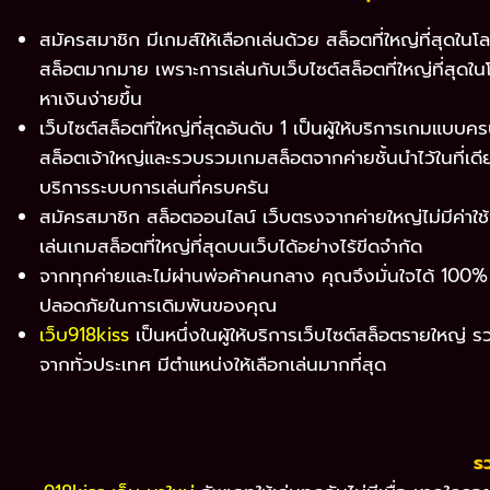
สมัครสมาชิก
มีเกมส์ให้เลือกเล่นด้วย สล็อตที่ใหญ่ที่สุดใ
สล็อตมากมาย เพราะการเล่นกับเว็บไซต์สล็อตที่ใหญ่ที่สุดใน
หาเงินง่ายขึ้น
เว็บไซต์สล็อตที่ใหญ่ที่สุดอันดับ 1 เป็นผู้ให้บริการเกมแบบ
สล็อตเจ้าใหญ่และรวบรวมเกมสล็อตจากค่ายชั้นนำไว้ในที่เดี
บริการระบบการเล่นที่ครบครัน
สมัครสมาชิก สล็อตออนไลน์ เว็บตรงจากค่ายใหญ่ไม่มีค่าใช
เล่นเกมสล็อตที่ใหญ่ที่สุดบนเว็บได้อย่างไร้ขีดจำกัด
จากทุกค่ายและไม่ผ่านพ่อค้าคนกลาง คุณจึงมั่นใจได้ 100
ปลอดภัยในการเดิมพันของคุณ
เว็บ918kiss
เป็นหนึ่งในผู้ให้บริการเว็บไซต์สล็อตรายใหญ่ 
จากทั่วประเทศ มีตำแหน่งให้เลือกเล่นมากที่สุด
ร