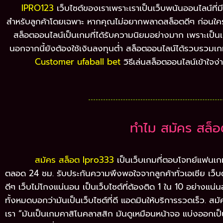
IPRO123
เว็บไซต์ของเราเพราะเราเป็นเว็บพนันออนไลน์ที่มี
สำหรับลูกค้าโดยเฉพาะ หากคุณไม่อยากพลาดสล็อตดีๆ ก่อนใคร อ
สล็อตออนไลน์เป็นเกมที่ได้รับความนิยมอย่างมาก เพราะเป็นเ
นอกจากนี้ยังต้องใช้เงินลงทุนต่ำ สล็อตออนไลน์ได้รวบรวม
Customer ufaball bet
วิธีเล่นสล็อตออนไลน์เข้าใจ
ทำไม สมัคร สล็อ
สมัคร สล็อต Ipro333
เป็นเว็บเกมที่ตอบโจทย์แฟนเกมส
ตลอด 24 ชม. รับประกันความพึงพอใจจากลูกค้าทั่วเอเชีย เว
ดีๆ เว็บไม่โกงแน่นอน เป็นเว็บไซต์ที่ต้องติด 1 ใน 10 อย่างแน
ทั้งหมดบอกว่ามันเป็นเว็บไซต์ที่ดี แอดมินให้บริการรวดเร็ว. ส
เรา “มันเป็นเกมคาสิโนคลาสสิก มันดูเหมือนหน้าจอ แบ่งออกเป็