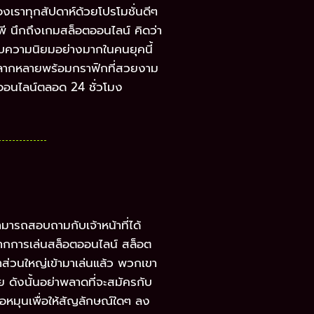
องเราทุกสัปดาห์ด้วยโปรโมชั่นดีๆ
พี นึกถึงเกมสล็อตออนไลน์ คิดว่า
รับความนิยมอย่างมากในคนยุคนี้
่หลากหลายพร้อมกราฟิกที่สวยงาม
ตออนไลน์ตลอด 24 ชั่วโมง
มารถสอบถามกับเจ้าหน้าที่ได้
จากการเล่นสล็อตออนไลน์ สล็อต
้าส่วนใหญ่เข้ามาเล่นแล้ว พวกเขา
ย ดังนั้นอย่าพลาดที่จะสมัครกับ
ือหมุนเพื่อให้สัญลักษณ์ใดๆ ลง