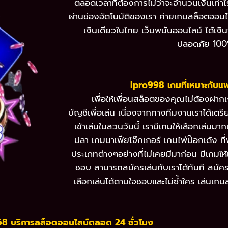
ตลอดเวลาที่ต้องการไม่ว่าจะจำนวนเงินเท่
ผ่านช่องอัตโนมัติของเรา ค่ายเกมสล็อตออนไล
เงินเดียวในไทย เว็บพนันออนไลน์ ได้เงิ
ปลอดภัย 10
Ipro998 เกมที่เหมาะกับแ
เพื่อให้เพื่อนสล็อตของคุณไม่ต้องฝากเงิ
บัญชีเพื่อเล่น เนื่องจากทางทีมงานเราได้เตร
เข้าเล่นในสวนวันนี้ เรามีเกมให้เลือกเล่นม
ปลา เกมมาเฟียโจ๊กเกอร์ เกมไพ่ป๊อกเด้ง ที
ประเภทต่างๆอย่างที่ไม่เคยมีมาก่อน มีเกมให้
ชอบ สามารถสมัครเล่นกับเราได้ทันที สมัค
เลือกเล่นได้ตามใจชอบและไม่ซ้ำใคร เล่นเกมส
68 บริการสล็อตออนไลน์ตลอด 24 ชั่วโมง