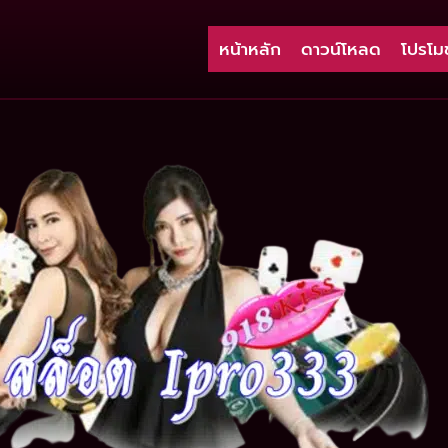
หน้าหลัก
ดาวน์โหลด
โปรโมช