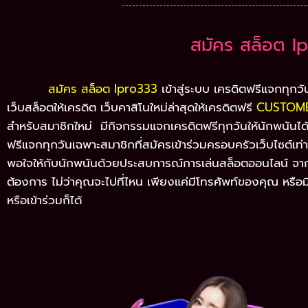
สมัคร สล็อต Ip
สมัคร สล็อต Ipro333
เข้าสู่ระบบ เครดิตฟรีแจกทุกวัน
เว็บสล็อตให้เครดิต เว็บคาสิโนใหม่ล่าสุดให้เครดิตฟรี
CUSTOME
สำหรับสมาชิกใหม่ มีกิจกรรมแจกเครดิตฟรีทุกวันให้นักพนันได้
ฟรีแจกทุกวันเฉพาะสมาชิกที่สมัครเข้าร่วมครอบครัวเว็บไซต์เท่
พอใจให้กับนักพนันด้วยประสบการณ์การเล่นสล็อตออนไลน์ จากที
ต้องการ ไม่ว่าคุณจะไปที่ไหน เพียงแค่มีโทรศัพท์ของคุณ หรือ
หรือเข้าร่วมก็ได้