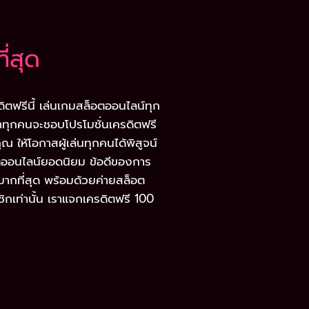
่สุด
ตฟรีนี้ เล่นเกมสล็อตออนไลน์ทุก
าทุกคนจะชอบโปรโมชั่นเครดิตฟรี
ณ ให้โอกาสผู้เล่นทุกคนได้พิสูจน์
็อตออนไลน์ยอดนิยม ข้อดีของการ
ากที่สุด พร้อมด้วยค่ายสล็อต
กเท่านั้น เราแจกเครดิตฟรี 100