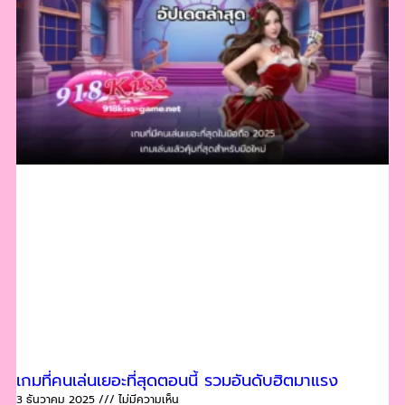
เกมที่คนเล่นเยอะที่สุดตอนนี้ รวมอันดับฮิตมาแรง
3 ธันวาคม 2025
ไม่มีความเห็น