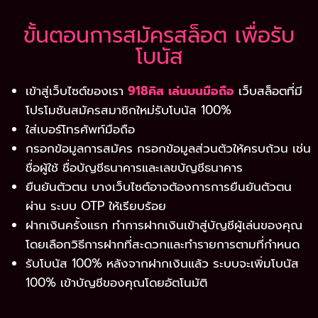
ขั้นตอนการสมัครสล็อต เพื่อรับ
โบนัส
เข้าสู่เว็บไซต์ของเรา
918คิส เล่นบนมือถือ
เว็บสล็อตที่มี
โปรโมชันสมัครสมาชิกใหม่รับโบนัส 100%
ใส่เบอร์โทรศัพท์มือถือ
กรอกข้อมูลการสมัคร กรอกข้อมูลส่วนตัวให้ครบถ้วน เช่น
ชื่อผู้ใช้ ชื่อบัญชีธนาคารและเลขบัญชีธนาคาร
ยืนยันตัวตน บางเว็บไซต์อาจต้องการการยืนยันตัวตน
ผ่าน ระบบ OTP ให้เรียบร้อย
ฝากเงินครั้งแรก ทำการฝากเงินเข้าสู่บัญชีผู้เล่นของคุณ
โดยเลือกวิธีการฝากที่สะดวกและทำรายการตามที่กำหนด
รับโบนัส 100% หลังจากฝากเงินแล้ว ระบบจะเพิ่มโบนัส
100% เข้าบัญชีของคุณโดยอัตโนมัติ