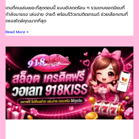
เกมที่คนเล่นเยอะที่สุดตอนนี้ แบบอัปเดตร้อน ๆ รวมเกมยอดนิยมที่
กำลังมาแรง เล่นง่าย จ่ายดี พร้อมรีวิวเกมติดเทรนด์ ช่วยเลือกเกมที่
ตรงสไตล์คุณมากที่สุด
Read More »