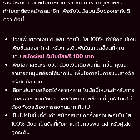
รางวัลจากเกมและโอกาสในการชนะเกม เรามาดูเหตุผลว่า
ทำไมเราต้องสมัครสมาชิก เพื่อรับโบนัสบนเว็บของเรากันดี
กว่า ดังนี้
ช่วยเพิ่มยอดเงินเดิมพัน ด้วยโบนัส 100% ทำให้คุณมีเงิน
เพิ่มขึ้นสองเท่า สำหรับการเดิมพันในเกมสล็อตที่คุณ
ชอบ
สมัครใหม่ รับโบนัสฟรี 100 บาท
เพิ่มโอกาสชนะรางวัล ด้วยเงินเดิมพันที่มากขึ้น คุณจะ
สามารถหมุนสล็อตได้มากขึ้น เพิ่มโอกาสในการชนะรางวัล
หรือโบนัสแตก
เลือกเล่นเกมสล็อตได้หลากหลาย โบนัสนี้เหมาะสำหรับการ
ทดลองเล่นเกมใหม่ ๆ และค้นหาเกมสล็อต ที่ถูกใจโดยไม่
ต้องกังวลเรื่องการลงทุนมากเกินไป
เป็นโปรโมชั่นที่คุ้มค่า สมัครสมาชิกครั้งแรกและรับโบนัส
100% นับว่าเป็นดีลที่คุ้มค่าและไม่ควรพลาดสำหรับผู้เล่น
ทุกระดับ