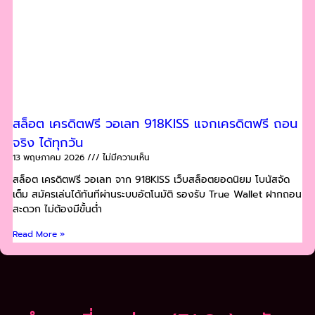
สล็อต เครดิตฟรี วอเลท 918KISS แจกเครดิตฟรี ถอน
จริง ได้ทุกวัน
13 พฤษภาคม 2026
ไม่มีความเห็น
สล็อต เครดิตฟรี วอเลท จาก 918KISS เว็บสล็อตยอดนิยม โบนัสจัด
เต็ม สมัครเล่นได้ทันทีผ่านระบบอัตโนมัติ รองรับ True Wallet ฝากถอน
สะดวก ไม่ต้องมีขั้นต่ำ
Read More »