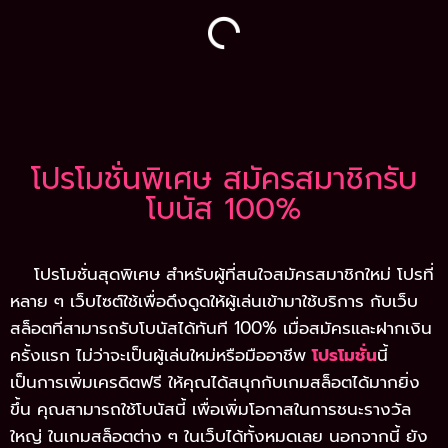
โปรโมชั่นพิเศษ สมัครสมาชิกรับ
โบนัส 100%
โปรโมชั่นสุดพิเศษ สำหรับผู้ที่สนใจสมัครสมาชิกใหม่ โปรที่
หลาย ๆ เว็บไซต์ใช้เพื่อดึงดูดให้ผู้เล่นเข้ามาใช้บริการ กับเว็บ
สล็อตที่สามารถรับโบนัสได้ทันที 100% เมื่อสมัครและฝากเงิน
ครั้งแรก ไม่ว่าจะเป็นผู้เล่นใหม่หรือมืออาชีพ
โปรโมชั่น
นี้
เป็นการเพิ่มเครดิตฟรี ให้คุณได้สนุกกับเกมสล็อตได้มากยิ่ง
ขึ้น คุณสามารถใช้โบนัสนี้ เพื่อเพิ่มโอกาสในการชนะรางวัล
ใหญ่ ในเกมสล็อตต่าง ๆ ในเว็บได้ทั้งหมดเลย นอกจากนี้ ยัง