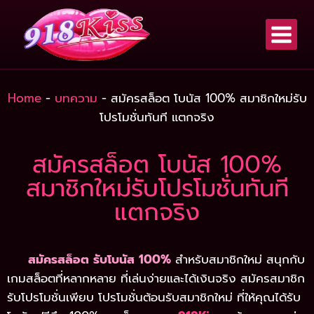
Home
-
บทความ
-
สมัครสล็อต โบนัส 100% สมาชิกใหม่รับ
โปรโมชั่นทันที แตกจริง
สมัครสล็อต โบนัส 100%
สมาชิกใหม่รับโปรโมชั่นทันที
แตกจริง
สมัครสล็อต รับโบนัส 100%
สำหรับสมาชิกใหม่ สนุกกับ
เกมสล็อตที่หลากหลาย ที่เล่นง่ายและได้เงินจริง สมัครสมาชิก
รับโปรโมชั่นเพียบ โปรโมชั่นต้อนรับสมาชิกใหม่ ที่ให้คุณได้รับ