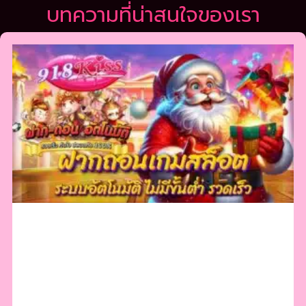
บทความที่น่าสนใจของเรา