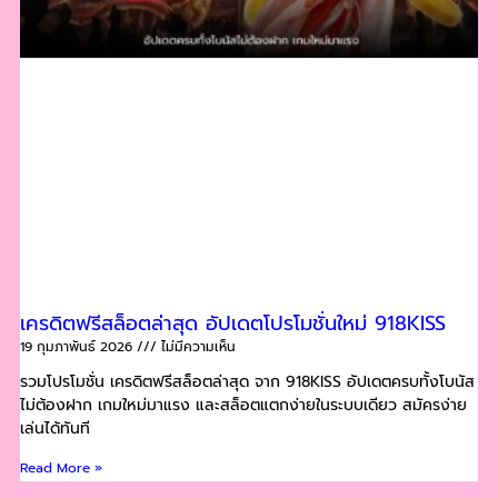
เครดิตฟรีสล็อตล่าสุด อัปเดตโปรโมชั่นใหม่ 918KISS
19 กุมภาพันธ์ 2026
ไม่มีความเห็น
รวมโปรโมชั่น เครดิตฟรีสล็อตล่าสุด จาก 918KISS อัปเดตครบทั้งโบนัส
ไม่ต้องฝาก เกมใหม่มาแรง และสล็อตแตกง่ายในระบบเดียว สมัครง่าย
เล่นได้ทันที
Read More »