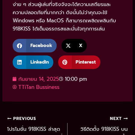
ง่าย ๆ ส่วนผู้เล่นที่จริงจังจะได้ความเสถียรและ
ความปลอดภัยที่มากกว่า ดังนั้นไม่ว่าคุณจะใช้
Windows หรือ MacOS ก็สามารถเพลิดเพลินกับ
918KISS ได้เต็มอรรถรสและมั่นใจทุกการเล่น
Facebook
X
LinkedIn
Pinterest
กันยายน 14, 2025
10:00 pm
TTiTan Bussiness
PREVIOUS
NEXT
โปรโมชั่น 918KISS ล่าสุด
วิธีติดตั้ง 918KISS บน