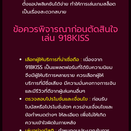
ตั้งแอปพลิเคชันได้ง่าย ทำให้การเล่นเกมสล็อต
เป็นเรื่องสะดวกสบาย
ข้อควรพิจารณาก่อนตัดสินใจ
เล่น 918KISS
เลือกผู้ให้บริการที่น่าเชื่อถือ :
เนื่องจาก
918KISS เป็นแพลตฟอร์มที่ได้รับความนิยม
จึงมีผู้ให้บริการหลายราย ควรเลือกผู้ให้
บริการที่มีชื่อเสียง มีความมั่นคงทางการเงิน
และมีรีวิวที่ดีจากผู้เล่นคนอื่นๆ
ตรวจสอบโปรโมชั่นและเงื่อนไข :
ก่อนรับ
โบนัสหรือโปรโมชั่นใดๆ ควรอ่านเงื่อนไขและ
ข้อกำหนดต่างๆ ให้ละเอียด เพื่อไม่ให้เกิด
ความเข้าใจผิดในภายหลัง
เล่นอย่างมีสติ :
กำหนดงบประมาณในการ