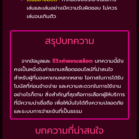
เล่นและเล่นอย่างมีความรับผิดชอบ ไม่ควร
เล่นจนเกินตัว
สรุปบทความ
จากข้อมูลและ
รีวิวค่ายเกมสล็อต
บทความนี้ยัง
คงเป็นหนึ่งในค่ายเกมสล็อตออนไลน์ที่น่าสนใจ
สำหรับผู้ที่มองหาเกมหลากหลาย โอกาสในการได้รับ
โบนัสที่ค่อนข้างง่าย และความสะดวกในการใช้งาน
อย่างไรก็ตาม สิ่งสำคัญที่สุดคือการเลือกผู้ให้บริการ
ที่มีความน่าเชื่อถือ เพื่อให้มั่นใจได้ถึงความปลอดภัย
และระบบการจ่ายเงินที่เป็นธรรม
บทความที่น่าสนใจ