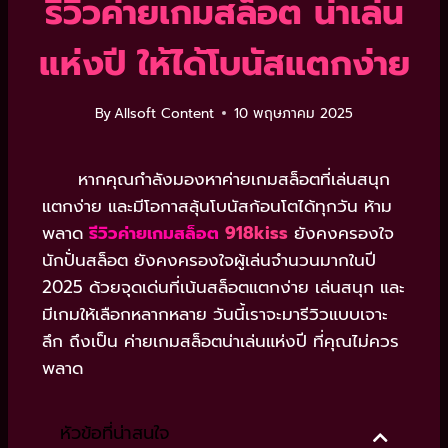
รีวิวค่ายเกมสล็อต น่าเล่น
แห่งปี ให้ได้โบนัสแตกง่าย
By
Allsoft Content
10 พฤษภาคม 2025
หากคุณกำลังมองหาค่ายเกมสล็อตที่เล่นสนุก
แตกง่าย และมีโอกาสลุ้นโบนัสก้อนโตได้ทุกวัน ห้าม
พลาด
รีวิวค่ายเกมสล็อต
918kiss
ยังคงครองใจ
นักปั่นสล็อต ยังคงครองใจผู้เล่นจำนวนมากในปี
2025 ด้วยจุดเด่นที่เน้นสล็อตแตกง่าย เล่นสนุก และ
มีเกมให้เลือกหลากหลาย วันนี้เราจะมารีวิวแบบเจาะ
ลึก ถึงเป็น ค่ายเกมสล็อตน่าเล่นแห่งปี ที่คุณไม่ควร
พลาด
หัวข้อที่น่าสนใจ