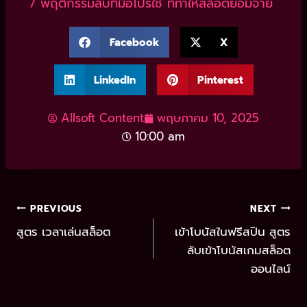
7 พฤติกรรมลับที่มือโปรใช้ ที่ทำให้สล็อตยอมจ่าย
Facebook
X
LinkedIn
Pinterest
Allsoft Content
พฤษภาคม 10, 2025
10:00 am
PREVIOUS
NEXT
สูตร เวลาเล่นสล็อต
เข้าโบนัสในฟรีสปิน สูตร
ลับเข้าโบนัสเกมสล็อต
ออนไลน์