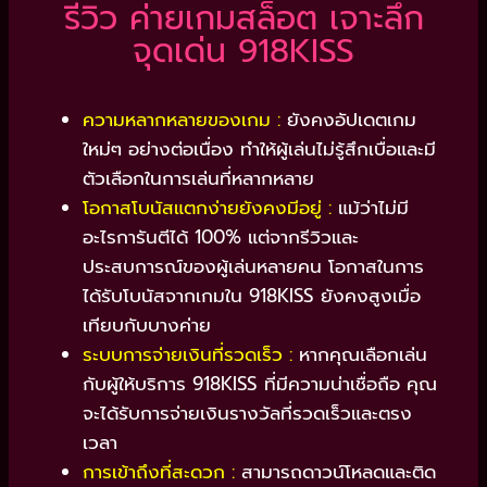
รีวิว ค่ายเกมสล็อต เจาะลึก
จุดเด่น 918KISS
ความหลากหลายของเกม :
ยังคงอัปเดตเกม
ใหม่ๆ อย่างต่อเนื่อง ทำให้ผู้เล่นไม่รู้สึกเบื่อและมี
ตัวเลือกในการเล่นที่หลากหลาย
โอกาสโบนัสแตกง่ายยังคงมีอยู่ :
แม้ว่าไม่มี
อะไรการันตีได้ 100% แต่จากรีวิวและ
ประสบการณ์ของผู้เล่นหลายคน โอกาสในการ
ได้รับโบนัสจากเกมใน 918KISS ยังคงสูงเมื่อ
เทียบกับบางค่าย
ระบบการจ่ายเงินที่รวดเร็ว :
หากคุณเลือกเล่น
กับผู้ให้บริการ 918KISS ที่มีความน่าเชื่อถือ คุณ
จะได้รับการจ่ายเงินรางวัลที่รวดเร็วและตรง
เวลา
การเข้าถึงที่สะดวก :
สามารถดาวน์โหลดและติด