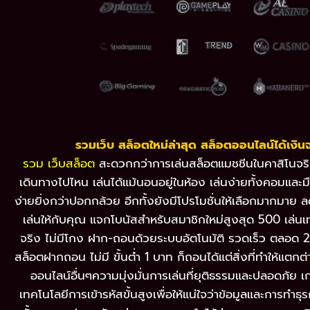
รวมเว็บ สล็อตใหม่ล่าสุด สล็อตออนไลน์ได้เงินจ
รวม เว็บสล็อต
สะดวกกว่าการเล่นสล็อตแมชชีนในคาสิโนจริ
เดินทางไปไหน เล่นได้แม้นอนอยู่ในห้อง เล่นง่ายทั้งคอมและม
ง่ายยิ่งกว่าปอกกล้วย อีกทั้งยังมีโปรโมชั่นให้เลือกมากมาย ล
เล่นให้กับคุณ แจกโบนัสสำหรับสมาชิกใหม่สูงสุด 500 เล่นเท่า
จริง ไม่มีโกง ฝาก-ถอนด้วยระบบอัตโนมัติ รวดเร็ว ตลอด 
สล็อตฝากถอน ไม่มี ขั้นต่ำ 1 บาท ก็ถอนได้แต่สิ่งที่ทำให้แต
ออนไลน์อื่นๆความมุ่งมั่นการเล่นที่ยุติธรรมและปลอดภัย เ
เทคโนโลยีการเข้ารหัสขั้นสูงเพื่อให้แน่ใจว่าข้อมูลและการทำธุ