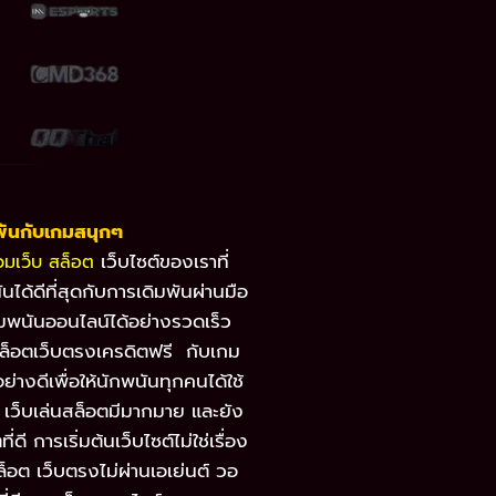
พันกับเกมสนุกๆ
เว็บไซต์ของเราที่
วมเว็บ สล็อต
ด้ดีที่สุดกับการเดิมพันผ่านมือ
เกมพนันออนไลน์ได้อย่างรวดเร็ว
ล็อตเว็บตรงเครดิตฟรี
กับเกม
่างดีเพื่อให้นักพนันทุกคนได้ใช้
ุด เว็บเล่นสล็อตมีมากมาย และยัง
ดี การเริ่มต้นเว็บไซต์ไม่ใช่เรื่อง
็อต เว็บตรงไม่ผ่านเอเย่นต์ วอ