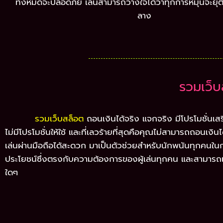
ทั้งหมดจะปลอดภัย เล่นสามารถวางใจได้ว่าทุกการหมุนจะยุต
ลาง
รวมเว็บ
รวมเว็บสล็อต
ถอนเงินได้จริง แจกจริง มีโปรโมชั่นเสริม
ไม่มีโปรโมชั่นให้ใช้ และที่เลวร้ายที่สุดคือคุณไม่สามารถถอนเงิ
เล่นผ่านมือถือได้สะดวก มาเป็นตัวช่วยสำหรับนักพนันทุกคนในก
ประโยชน์ซึ่งตรงกับความต้องการของผู้เล่นทุกคน และสามารถเข้
ใดๆ