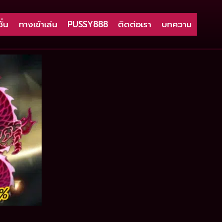
ั่น
ทางเข้าเล่น
PUSSY888
ติดต่อเรา
บทความ