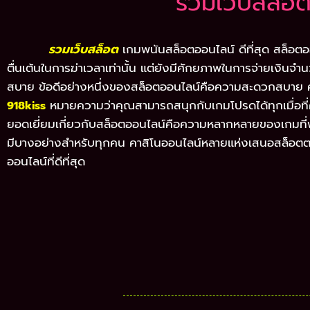
รวมเว็บสล็อต
รวมเว็บสล็อต
เกมพนันสล็อตออนไลน์ ดีที่สุด สล็อตออนไล
ตื่นเต้นในการฆ่าเวลาเท่านั้น แต่ยังมีศักยภาพในการจ่ายเงิ
สบาย ข้อดีอย่างหนึ่งของสล็อตออนไลน์คือความสะดวกสบาย 
หมายความว่าคุณสามารถสนุกกับเกมโปรดได้ทุกเมื่อที่ค
918kiss
ยอดเยี่ยมเกี่ยวกับสล็อตออนไลน์คือความหลากหลายของเกมที่
มีบางอย่างสำหรับทุกคน คาสิโนออนไลน์หลายแห่งเสนอสล็อต
ออนไลน์ที่ดีที่สุด