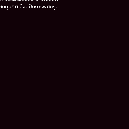
้นทุนที่ดี ก็จะเป็นการพนันรูป