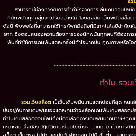
รวม
สามารถมีช่องทางในการทำกำไรจากการเล่นเกมออนไลน์ในแต่ละ
ที่นักพนันทุกกลุ่มจะได้รับอย่างไม่ต้องสงสัย เว็บพนันสล็
ดังนี้ พึงพอใจที่สามารถใช้โทรศัพท์มือถือที่มีเทคโนโลยีสำคัญใ
ยาก ซึ่งตอบสนองความต้องการของนักพนันทุกคนที่ต้องการสร
พันที่ทำให้การเดิมพันแต่ละครั้งมีกำไรมากขึ้น คุณภาพหรือโอ
ทำไม รวมเว
รวมเว็บสล็อต
เป็เว็บเดิมพนันเกมแตกบ่อยที่สุด คนเล
ขึ้นอยู่กับการเดิมพันของแต่ละคนว่าจะเลือกเดิมพันเกมสล็อตป
ทำไมเกมสล็อตออนไลน์ถึงมีตัวเลือกการเดิมพันมากมายให้คุณเลือ
เหมาะสม จึงต้องปฏิบัติตามเงื่อนไขต่างๆ มากมาย เป็นการเดิมพ
สล็อต เว็บตรง ไม่ผ่านเอเย่นต์ ฝากถอน ไม่มี ขั้นต่ำ สามารถ