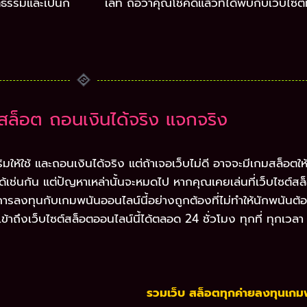
ิธรรมและเป็นก
เลท
ถือว่าคุณโชคดีแล้วที่ได้พบกับเว็บไซ
สล็อต ถอนเงินได้จริง แจกจริง
ให้ใช้ และถอนเงินได้จริง แต่ถ้าเจอเว็บไม่ดี อาจจะมีเกมสล็อตให้
นได้เช่นกัน แต่ปัญหาเหล่านั้นจะหมดไป หากคุณเคยเล่นที่เว็บไซต์ส
ารลงทุนกับเกมพนันออนไลน์นี้อย่างถูกต้องที่ไม่ทำให้นักพนันต้
าถึงเว็บไซต์สล็อตออนไลน์นี้ได้ตลอด 24 ชั่วโมง ทุกที่ ทุกเวลา
รวมเว็บ สล็อตทุกค่ายลงทุนเกมพ