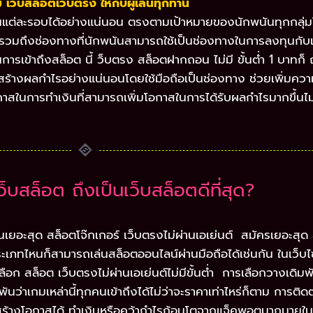
 เว็บสล็อตเว็บตรง ให้กับผู้เล่นทุกท่าน
รอบได้อย่างแน่นอน ตรงตามเป้าหมายของนักพนันทุกกลุ่มได้อย
อต รวมถึงช่องทางที่นักพนันสามารถใช้เป็นช่องทางในการลงทุนกับ
นการเข้าถึงสล็อต นี้ ว็บตรง สล็อตฝากถอน ไม่มี ขั้นต่ำ 1 บาทก็
้างผลกำไรอย่างแน่นอนโดยใช้มือถือเป็นช่องทาง ช่วยเพิ่มควา
กาสในการทำเงินที่สามารถเพิ่มโอกาสในการได้รับผลกำไรมากขึ้นไม่
็บสล็อต ถึงเป็นเว็บสล็อตดีที่สุด?
่นเยอะสุด สล็อตโจ๊กเกอร์ เว็บตรงไม่ผ่านเอเย่นต์ สมัครเยอะสุ
ระเภทไหนก็สามารถเล่นสล็อตออนไลน์ผ่านมือถือได้เช่นกัน ในเว็บไ
ก สล็อต เว็บตรงไม่ผ่านเอเย่นต์ไม่มีขั้นต่ำ การเลือกวางเดิมพ
ันว่าเกมเหล่านี้ทุกคนเข้าถึงได้ไม่ว่าจะราคาเท่าไหร่ก็ตาม การต
สร้างโอกาสได้ ทำเงินหรือคว้ากำไรก้อนโตจากแจ็คพอตมากมายในเกม