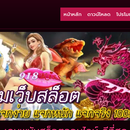
หน้าหลัก
ดาวน์โหลด
โปรโมช