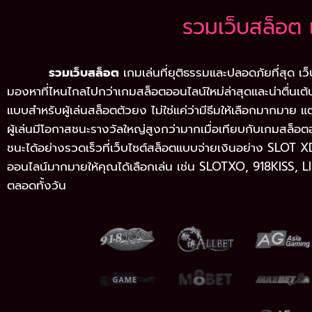
รวมเว็บสล็อต เ
รวมเว็บสล็อต
เกมเล่นที่ยุติธรรมและปลอดภัยที่สุด เว็
มองหาที่ไหนไกลไปกว่าเกมสล็อตออนไลน์ใหม่ล่าสุดและน่าตื่นเต
แบบสำหรับผู้เล่นสล็อตตัวยง ไม่ใช่แค่ว่ามีธีมให้เลือกมากมาย 
ผู้เล่นมีโอกาสชนะรางวัลใหญ่สูงกว่ามากเมื่อเทียบกับเกมสล็อตออนไ
ชนะได้อย่างรวดเร็วที่เว็บไซต์สล็อตแบบจ่ายเงินอย่าง SLOT X
ออนไลน์มากมายให้คุณได้เลือกเล่น เช่น SLOTXO, 918KISS,
ตลอดทั้งวัน