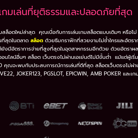
กมเล่นที่ยุติธรรมและปลอดภัยที่สุด
บสล็อตใหม่ล่าสุด คุณเบื่อกับการเล่นเกมสล็อตแบบเดิมๆ หรือไม่ ไ
้นที่สุดในตลาด
ด้วยธีมกราฟิกที่สวยงามไม่ซ้ำใครและอัตรากา
สล็อต
แต่ยังมีอัตราการจ่ายที่สูงที่สุดในอุตสาหกรรมอีกด้วย ด้วยอัตร
ลน์อื่นๆ สล็อต เว็บตรงไม่ผ่านเอเย่นต์ไม่มีขั้นต่ำ แม้แต่ผู้เริ่ม
D คุณจะพบกับประสบการณ์การเล่นที่ดีที่สุด สล็อตเว็บตรงไม่ผ่า
 LIVE22, JOKER123, PGSLOT, EPICWIN, AMB POKER และเกมยิ