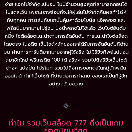
ง่าย แจกไม่จำกัดแน่นอน ไม่มีจำนวนสูงสุดที่สามารถถอนได้
ในแต่ละวัน เพราะเราพร้อมที่จะให้ผู้เล่นไม่จำกัดคืนผลกำไรให้
กับทุกคน การเล่นกับเรานั้นคุ้มค่าด้วยโบนัส แจ็คพอต และ
ฟรีสปินมากมายไม่รู้จบ ปังนี้พลาดไม่ได้แล้ว เว็บไซต์อันดับ
หนึ่ง ไซต์สล็อตแนะนำตามการจัดอันดับ การแนะนำไซต์สล็อต
โดยตรง ในอดีต เว็บไซต์หลักของเราได้รับการจัดอันดับที่ด้าน
บน ผ่านการการันตีมากมายจากผู้ใช้จริง ไม่มีรีวิวทิพย์แน่นอน
สมาชิกใหม่ ฟรีเครดิต 100 ได้ จริงๆ รวมไปถึงรีวิวเว็บไซต์
ต่างๆ แบ่งปัน โปรโมท รวมไปถึงการบอกต่อในหมู่นักพนัน
ออนไลน์ ทำให้เว็บไซต์ ที่ง่ายต่อการทำลาย ของเราเป็นที่รู้จัก
อย่างกว้างขวาง
ทำไม รวมเว็บสล็อต 777 ถึงเป็นเกม
ยอดนิยมที่สุด