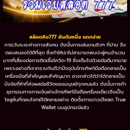
สล็อตคิง777 อันดับหนึ่ง แตกง่าย
การเว้นระยะห่างทางสังคม ดังนั้นการเล่นเกมชิวๆ ที่บ้าน จึง
ตอบสนองได้ดีที่สุด ซึ่งทำให้เราไม่สามารถพบปะผู้คนจำนวน
มากที่เสี่ยงต่อการติดเชื้อโควิด-19 ซึ่งเต็มไปด้วยข้อดีมากมาย
เพราะอย่างที่เราทราบกันดีว่าปัจจุบันโทรศัพท์มือถือกลายเป็น
เครื่องมือที่สำคัญและสำคัญมาก อาจกล่าวได้ว่าได้กลายเป็น
ปัจจัยที่ห้าที่ส่งผลต่อชีวิตของมนุษย์ทุกคนแล้ว ดังนั้นการทำ
ธุรกรรมทางการเงินผ่านโทรศัพท์มือถือเครื่องเดียวจึงเป็น
โซลูชั่นที่ตอบโจทย์ได้หลายอย่าง ติดตั้งการดาวน์โหลด True
Wallet บนอุปกรณ์แล้ว