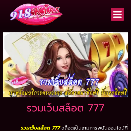
รวมเว็บสล็อต 777
รวมเว็บสล็อต 777
สล็อตเป็นเกมการพนันออนไลน์ที่