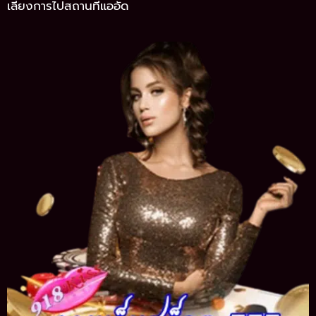
เลี่ยงการไปสถานที่แออัด