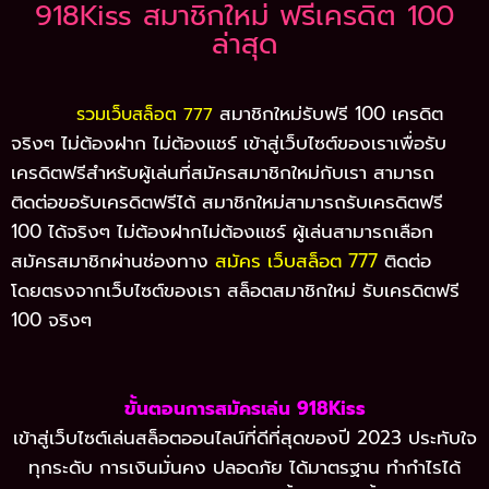
918Kiss สมาชิกใหม่ ฟรีเครดิต 100
ล่าสุด
สมาชิกใหม่รับฟรี 100 เครดิต
รวมเว็บสล็อต 777
จริงๆ ไม่ต้องฝาก ไม่ต้องแชร์ เข้าสู่เว็บไซต์ของเราเพื่อรับ
เครดิตฟรีสำหรับผู้เล่นที่สมัครสมาชิกใหม่กับเรา สามารถ
ติดต่อขอรับเครดิตฟรีได้ สมาชิกใหม่สามารถรับเครดิตฟรี
100 ได้จริงๆ ไม่ต้องฝากไม่ต้องแชร์ ผู้เล่นสามารถเลือก
สมัครสมาชิกผ่านช่องทาง
สมัคร เว็บสล็อต 777
ติดต่อ
โดยตรงจากเว็บไซต์ของเรา สล็อตสมาชิกใหม่ รับเครดิตฟรี
100 จริงๆ
ขั้นตอนการสมัครเล่น 918Kiss
เข้าสู่เว็บไซต์เล่นสล็อตออนไลน์ที่ดีที่สุดของปี 2023 ประทับใจ
ทุกระดับ การเงินมั่นคง ปลอดภัย ได้มาตรฐาน ทำกำไรได้