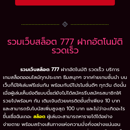
รวมเว็บสล็อต 777 ฝากอัตโนมัติ
รวดเร็ว
รวมเว็บสล็อต 777
ฝากอัตโนมัติ รวดเร็ว บริการ
เกมสล็อตออนไลน์ทุกประเภท ธีมสนุกๆ จากค่ายเกมชั้นนำ บน
เว็บก็มีให้เล่นฟรีเช่นกัน พร้อมกับมีโปรโมชั่นดีๆ ทุกวัน ดังนั้น
เมื่อผู้เล่นเห็นข้อดีแบบนี้แต่ยังไม่ได้สมัครรีบสมัครสมาชิกให้
รวยไปพร้อมๆ กัน เติมเงินด้วยเครดิตขั้นต่ำเพียง 10 บาท
และสามารถรับโบนัสเพิ่มสูงสุด 100 บาท และไม่ว่าจะเกิดอะไร
ขึ้นเชื่อฉันเถอะ
ผู้เล่นจะสามารถหารายได้ได้อย่าง
สล็อต
ง่ายดาย พร้อมสร้างเส้นทางแห่งความมั่งคั่งอย่างแน่นอน