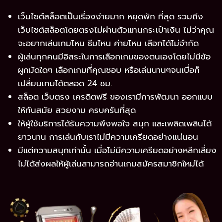
เว็บไซต์สล็อตเป็นเรื่องง่ายมาก หยุดพัก ที่สุด รวมถึง
เว็บไซต์สล็อตโดยตรงไม่ผ่านตัวแทนกระเป๋าเงิน ไม่ว่าคุณ
จะอยากเล่นเกมไหน ธีมไหน ค่ายไหน เลือกได้ไม่จำกัด
ผู้เล่นทุกคนมีอิสระในการเลือกเกมของตนเองโดยไม่มีข้อ
ผูกมัดใดๆ เลือกเกมที่คุณชอบ หรือเล่นนานๆจนเบื่อก็
เปลี่ยนเกมได้ตลอด 24 ชม.
สล็อต เว็บตรง เครดิตฟรี ของเรามีการพัฒนา ออกแบบ
ให้ทันสมัย สวยงาม ครบครันที่สุด
ให้ผู้ใช้บริการได้รับความพึงพอใจ สนุก และเพลิดเพลินได้
ยาวนาน การเล่นกับเราไม่มีความเครียดอย่างแน่นอน
มีแต่ความสนุกเท่านั้น เมื่อไม่มีความเครียดอย่างหลีกเลี่ยง
ไม่ได้ส่งผลให้ผู้เล่นสามารถอ่านเกมสมัครสมาชิกใหม่ได้