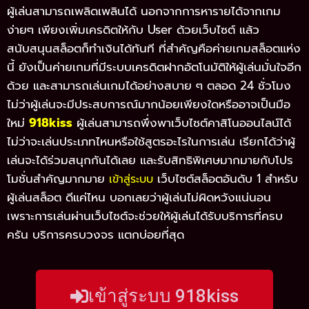
ผู้เล่นสามารถเพลิดเพลินได้ นอกจากการหารายได้จากเกม
ง่ายๆ เพียงเพิ่มเครดิตให้กับ User ด้วยเว็บไซต์ แล้ว
สนับสนุนสล็อตก็ทำเงินได้ทันที ที่สำคัญคือค่ายเกมสล็อตแห่ง
นี้ ยังเป็นค่ายเกมที่มีระบบเครดิตฝากอัตโนมัติให้ผู้เล่นมั่นใจอีก
ด้วย และสามารถเล่นเกมได้อย่างสบาย ๆ ตลอด 24 ชั่วโมง
ไม่ว่าผู้เล่นจะมีประสบการณ์มากน้อยเพียงใดหรืออาจเป็นมือ
ใหม่
918kiss
ผู้เล่นสามารถพึ่งพาเว็บไซต์คาสิโนออนไลน์ได้
ไม่ว่าจะเล่นประเภทไหนหรือใช้สูตรอะไรในการเล่น เรียกได้ว่าผู้
เล่นจะได้ร่วมสนุกกันได้เลย และรับสิทธิพิเศษมากมายกับโปร
โมชั่นสำคัญมากมาย
เว็บไซต์สล็อตอันดับ 1 สำหรับ
เข้าสู่ระบบ
ผู้เล่นสล็อต ดีแค่ไหน บอกเลยว่าผู้เล่นไม่ผิดหวังแน่นอน
เพราะการเล่นผ่านเว็บไซต์จะช่วยให้ผู้เล่นได้รับบริการที่ครบ
ครัน บริการครบวงจร แตกบ่อยที่สุด
เข้าสู่ระบบ 918kiss