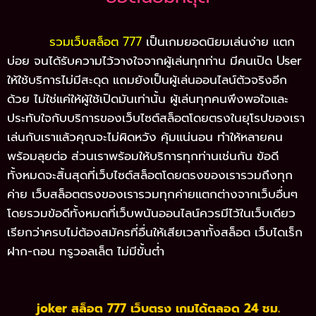
รวมเว็บสล็อต 777
เป็นเกมยอดนิยมเล่นง่าย แตก
บ่อย จนได้รับความไว้วางใจจากผู้เล่นทุกท่าน มีคนเปิด User
ให้ใช้บริการไม่มีสะดุด แถมยังเป็นผู้เล่นออนไลน์ตัวจริงอีก
ด้วย ไม่ใช่แค่ให้ผู้ใช้เปิดมันเท่านั้น ผู้เล่นทุกคนพึงพอใจและ
ประทับใจกับบริการของเว็บไซต์สล็อตโดยตรงในยุโรปของเรา
เล่นกับเราแล้วคุณจะไม่ผิดหวัง คุ้มแน่นอน ทำให้หลายคน
พร้อมลุยต่อ ส่วนเราพร้อมให้บริการทุกท่านเช่นกัน ข้อดี
ทั้งหมดจะสิ้นสุดที่เว็บไซต์สล็อตโดยตรงของเรารวมถึงทุก
ค่าย เว็บสล็อตตรงของเรารวมทุกค่ายแตกต่างจากเว็บอื่นๆ
โดยรวมข้อดีทั้งหมดที่เว็บพนันออนไลน์ควรมีไว้ในเว็บเดียว
เรียกว่าครบไม่ต้องสมัครที่อื่นให้เสียเวลาทั้งสล็อต เว็บไดเร็ก
ฝาก-ถอน ทรูวอลเล็ต ไม่มีขั้นต่ำ
joker สล็อต 777 เว็บตรง เกมได้ตลอด 24 ชม.