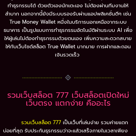
ทำธุรกรรมได้ ด้วยตัวเองนักเตะเอง ไม่ต้องผ่านทีมงานให้
ลำบาก นอกจากนี้ยังมีระบบรองรับผ่านแอปพลิเคชั่นดีๆ เช่น
True Money Wallet หนึ่งในบริการนอกเหนือจากระบบ
ธนาคาร เป็นรูปแบบการทำธุรกรรมอัตโนมัติผ่านระบบ AI เพื่อ
ให้ผู้เล่นไม่ต้องทำธุรกรรมด้วยตนเอง เพิ่มความสะดวกสบาย
ให้กับเว็บไซต์สล็อต True Wallet มากมาย การฝากและถอน
เงินรวดเร็ว
รวมเว็บสล็อต 777 เว็บสล็อตเปิดใหม่
เว็บตรง แตกง่าย คืออะไร
รวมเว็บสล็อต 777
เป็นเว็บที่เล่นง่าย รวมค่ายแตก
บ่อยที่สุด รับประกันธุรกรรมว่าจะแล้วเสร็จภายในเวลาเพียง