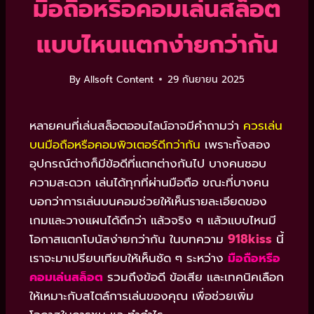
มือถือหรือคอมเล่นสล็อต
แบบไหนแตกง่ายกว่ากัน
By
Allsoft Content
29 กันยายน 2025
หลายคนที่เล่นสล็อตออนไลน์อาจมีคำถามว่า
ควรเล่น
บนมือถือหรือคอมพิวเตอร์ดีกว่ากัน
เพราะทั้งสอง
อุปกรณ์ต่างก็มีข้อดีที่แตกต่างกันไป บางคนชอบ
ความสะดวก เล่นได้ทุกที่ผ่านมือถือ ขณะที่บางคน
บอกว่าการเล่นบนคอมช่วยให้เห็นรายละเอียดของ
เกมและวางแผนได้ดีกว่า แล้วจริง ๆ แล้วแบบไหนมี
โอกาสแตกโบนัสง่ายกว่ากัน ในบทความ
918kiss
นี้
เราจะมาเปรียบเทียบให้เห็นชัด ๆ ระหว่าง
มือถือหรือ
คอมเล่นสล็อต
รวมถึงข้อดี ข้อเสีย และเทคนิคเลือก
ให้เหมาะกับสไตล์การเล่นของคุณ เพื่อช่วยเพิ่ม