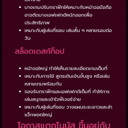
บางเกมปรับกราฟิกให้เหมาะกับหน้าจอมือถือ
อาจตัดบางเอฟเฟกต์หนักออกเพื่อ
ประสิทธิภาพ
เหมาะกับผู้เล่นที่ชอบ เล่นสั้น ๆ หลายรอบต่อ
วัน
สล็อตเดสก์ท็อป
หน้าจอใหญ่ ทำให้เห็นรายละเอียดเกมเต็มที่
เหมาะกับการใช้ สูตรเดินเงินขั้นสูง หรือเล่น
หลายเกมพร้อมกัน
รองรับกราฟิกและเอฟเฟกต์เต็มที่ ทำให้การ
เล่นสนุกและเข้าใจฟีเจอร์ง่าย
เหมาะกับผู้เล่นที่ชอบ วางแผนระยะยาวและล่า
แจ็กพอตใหญ่
โอกาสแตกโบนัส ขึ้นอยู่กับ