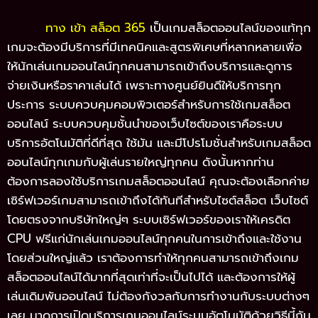
ทาง เข้า สล็อต 365
เป็นเกมสล็อตออนไลน์ของแท้ทุก
เกมจะต้องมีบริการที่มีเทคนิคและสูตรพิเศษที่หลากหลายเพื่อ
ให้นักเล่นเกมออนไลน์ทุกคนสามารถเข้าถึงบริการและดูการ
จ่ายเงินหรือราคาเล่นได้ เพราะทางศูนย์ยินดีให้บริการทุก
ประการ ระบบควบคุมคอมพิวเตอร์สำหรับการใช้เกมสล็อต
ออนไลน์ ระบบควบคุมชั้นนำของเว็บไซต์ของเราคือระบบ
บริการอัตโนมัติที่ดีที่สุด ใช้มัน และมีโปรโมชั่นสำหรับเกมสล็อต
ออนไลน์ทุกเกมกับผู้เล่นรายใหญ่ทุกคน ดังนั้นหากท่าน
ต้องการลองใช้บริการเกมสล็อตออนไลน์ คุณจะต้องเลือกค่าย
เซิร์ฟเวอร์เกมสามารถเข้าถึงได้ทันทีสำหรับไซต์สล็อต เว็บไซต์
โดยตรงจากบริษัทใหญ่ๆ ระบบเซิร์ฟเวอร์ของเราให้เครดิต
CPU ฟรีแก่นักเล่นเกมออนไลน์ทุกคนในการเข้าถึงและใช้งาน
โดยส่วนใหญ่แล้ว เราต้องการทำให้ทุกคนสามารถเข้าถึงเกม
สล็อตออนไลน์ได้มากที่สุดเท่าที่จะเป็นไปได้ และต้องการให้ผู้
เล่นเดิมพันออนไลน์ ไม่ต้องกังวลกับการทำงานกับระบบต่างๆ
เลย มาดูการเปิดบริการเกมออนไลน์ระบบอัตโนมัติด้วยวิธีนี้กัน