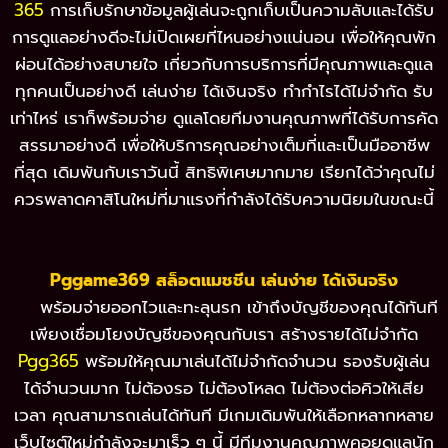
365
การเก็บรักษาข้อมูลผู้เล่นจะถูกเก็บเป็นความลับและได้รับ
การดูแลอย่างดีจะไม่เปิดเผยที่ไหนอย่างแน่นอน เพื่อให้คุณพัก
ผ่อนได้อย่างสบายใจ เกี่ยวกับการบริการที่มีคุณภาพและดูแล
ทุกคนเป็นอย่างดี เล่นง่าย ได้เงินจริง ทำกำไรได้ไม่จำกัด รับ
เท่าไหร่ เราก็พร้อมจ่าย ดูแลโดยทีมงานคุณภาพที่ได้รับการคัด
สรรมาอย่างดี เพื่อให้บริการคุณอย่างเต็มที่และเป็นมืออาชีพ
ที่สุด เดิมพันกับเราวันนี้ สิทธิพิเศษมากมาย เรียกได้ว่าคุณไม่
ควรพลาดคาสิโนใหม่ที่มาแรงที่กำลังได้รับความนิยมในขณะนี้
Pggame369 สล็อตแมชชีน เล่นง่าย ได้เงินจริง
พร้อมจ่ายออกไวและทะลุนรก เข้าถึงบัญชีของคุณได้ทันที
เพียงเชื่อมโยงบัญชีของคุณกับเรา สร้างรายได้ไม่จำกัด
Pgg365
พร้อมให้คุณมาเล่นได้ไม่จำกัดจำนวน รองรับผู้เล่น
ได้จำนวนมาก ไม่ต้องรอ ไม่ต้องโหลด ไม่ต้องต่อคิวให้เสีย
เวลา คุณสามารถเล่นได้ทันที มีเกมเดิมพันให้เลือกหลากหลาย
เว็บไซต์ใหม่กำลังจะมาเร็ว ๆ นี้ มีทีมงานคุณภาพคอยดูแลนัก