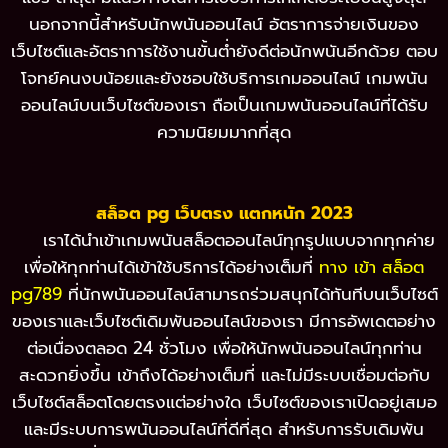
นอกจากนี้สำหรับนักพนันออนไลน์ อัตราการจ่ายเงินของ
เว็บไซต์และอัตราการใช้งานขั้นต่ำยังดีต่อนักพนันอีกด้วย ตอบ
โจทย์คนงบน้อยและยังชอบใช้บริการเกมออนไลน์ เกมพนัน
ออนไลน์บนเว็บไซต์ของเรา ถือเป็นเกมพนันออนไลน์ที่ได้รับ
ความนิยมมากที่สุด
สล็อต pg เว็บตรง แตกหนัก 2023
เราได้นำเข้าเกมพนันสล็อตออนไลน์ทุกรูปแบบจากทุกค่าย
เพื่อให้ทุกท่านได้เข้าใช้บริการได้อย่างเต็มที่
ทาง เข้า สล็อต
pg789
ที่นักพนันออนไลน์สามารถร่วมสนุกได้ทันทีบนเว็บไซต์
ของเราและเว็บไซต์เดิมพันออนไลน์ของเรา มีการอัพเดตอย่าง
ต่อเนื่องตลอด 24 ชั่วโมง เพื่อให้นักพนันออนไลน์ทุกท่าน
สะดวกยิ่งขึ้น เข้าถึงได้อย่างเต็มที่ และไม่มีระบบเชื่อมต่อกับ
เว็บไซต์สล็อตโดยตรงแต่อย่างใด เว็บไซต์ของเราเปิดอยู่เสมอ
และมีระบบการพนันออนไลน์ที่ดีที่สุด สำหรับการรับเดิมพัน