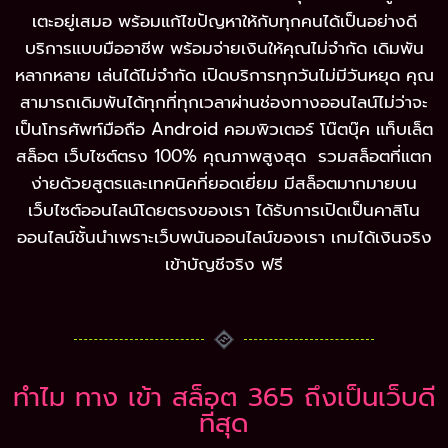
เตะอยู่เสมอ พร้อมแก้ไขปัญหาให้กับทุกคนได้เป็นอย่างดี
บริการแบบมืออาชีพ พร้อมจ่ายเงินให้คุณไม่จำกัด เดิมพัน
หลากหลาย เล่นได้ไม่จำกัด เปิดบริการทุกวันไม่มีวันหยุด คุณ
สามารถเดิมพันได้ทุกที่ทุกเวลาผ่านช่องทางออนไลน์ไม่ว่าจะ
เป็นโทรศัพท์มือถือ Android คอมพิวเตอร์ โน๊ตบุ๊ค แท็บเล็ต
สล็อต เว็บไซต์ตรง 100% คุณภาพสูงสุด รวมสล็อตที่แตก
ง่ายด้วยสูตรและเทคนิคที่ยอดเยี่ยม มีสล็อตมากมายบน
เว็บไซต์ออนไลน์โดยตรงของเรา ได้รับการเปิดเป็นคาสิโน
ออนไลน์ชั้นนำเพราะเว็บพนันออนไลน์ของเรา เกมได้เงินจริง
เข้าบัญชีจริง ฟรี
ทำไม ทาง เข้า สล็อต 365 ถึงเป็นเว็บดี
ที่สุด