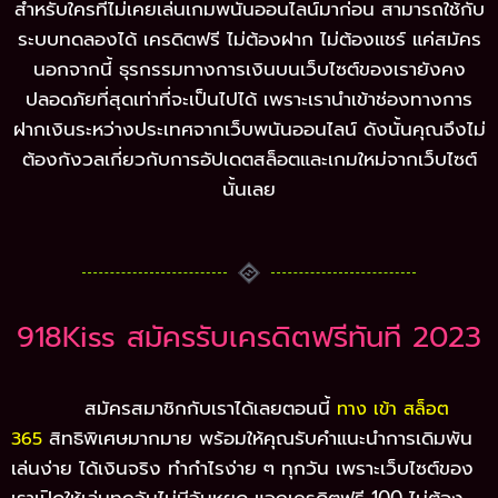
สำหรับใครที่ไม่เคยเล่นเกมพนันออนไลน์มาก่อน สามารถใช้กับ
ระบบทดลองได้ เครดิตฟรี ไม่ต้องฝาก ไม่ต้องแชร์ แค่สมัคร
นอกจากนี้ ธุรกรรมทางการเงินบนเว็บไซต์ของเรายังคง
ปลอดภัยที่สุดเท่าที่จะเป็นไปได้ เพราะเรานำเข้าช่องทางการ
ฝากเงินระหว่างประเทศจากเว็บพนันออนไลน์ ดังนั้นคุณจึงไม่
ต้องกังวลเกี่ยวกับการอัปเดตสล็อตและเกมใหม่จากเว็บไซต์
นั้นเลย
918Kiss สมัครรับเครดิตฟรีทันที 2023
สมัครสมาชิกกับเราได้เลยตอนนี้
ทาง เข้า สล็อต
สิทธิพิเศษมากมาย พร้อมให้คุณรับคำแนะนำการเดิมพัน
365
เล่นง่าย ได้เงินจริง ทำกำไรง่าย ๆ ทุกวัน เพราะเว็บไซต์ของ
เราเปิดให้เล่นทุกวันไม่มีวันหยุด
แจกเครดิตฟรี 100 ไม่ต้อง