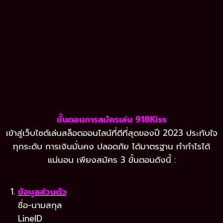
ขั้นตอนการสมัครเล่น 918Kiss
เข้าสู่เว็บไซต์เล่นสล็อตออนไลน์ที่ดีที่สุดของปี 2023 ประทับใจ
ทุกระดับ การเงินมั่นคง ปลอดภัย ได้มาตรฐาน ทำกำไรได้
แน่นอน เพียงสมัคร 3 ขั้นตอนดังนี้ :
ข้อมูลส่วนตัว
ชื่อ-นามสกุล
LineID