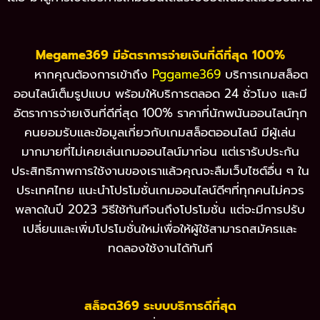
Megame369 มีอัตราการจ่ายเงินที่ดีที่สุด 100%
หากคุณต้องการเข้าถึง
Pggame369
บริการเกมสล็อต
ออนไลน์เต็มรูปแบบ พร้อมให้บริการตลอด 24 ชั่วโมง และมี
อัตราการจ่ายเงินที่ดีที่สุด 100% ราคาที่นักพนันออนไลน์ทุก
คนยอมรับและข้อมูลเกี่ยวกับเกมสล็อตออนไลน์ มีผู้เล่น
มากมายที่ไม่เคยเล่นเกมออนไลน์มาก่อน แต่เรารับประกัน
ประสิทธิภาพการใช้งานของเราแล้วคุณจะลืมเว็บไซต์อื่น ๆ ใน
ประเทศไทย แนะนำโปรโมชั่นเกมออนไลน์ดีๆที่ทุกคนไม่ควร
พลาดในปี 2023 วิธีใช้ทันทีจนถึงโปรโมชั่น แต่จะมีการปรับ
เปลี่ยนและเพิ่มโปรโมชั่นใหม่เพื่อให้ผู้ใช้สามารถสมัครและ
ทดลองใช้งานได้ทันที
สล็อต369 ระบบบริการดีที่สุด