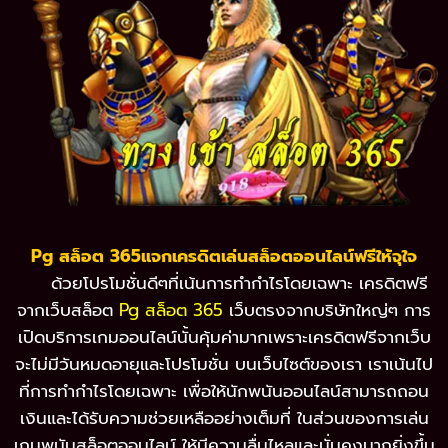
Pg สล็อต 365แจกเครดิตเล่นสล็อตออนไลน์ฟรีให้จุใจ
ด้วยโปรโมชั่นดีๆที่เน้นการทำกำไรโดยเฉพาะ เครดิตฟรี
จากเว็บสล็อต
Pg สล็อต 365
เว็บตรงจากบริษัทใหญ่ๆ การ
เปิดบริการเกมออนไลน์นั้นคุ้มค่ามากเพราะเครดิตฟรีจากเว็บ
จะไม่มีวันหมดอายุและโปรโมชั่น บนเว็บไซต์ของเรา เราเน้นไป
ที่การทำกำไรโดยเฉพาะ เพื่อให้นักพนันออนไลน์สามารถถอน
เงินและได้รับความช่วยเหลืออย่างเต็มที่ ในส่วนของการเล่น
เกมพนันสล็อตออนไลน์ ให้มีความลื่นไหลและมั่นคงมากยิ่งขึ้น