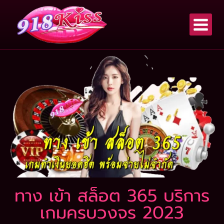
ทาง เข้า สล็อต 365 บริการ
เกมครบวงจร 2023