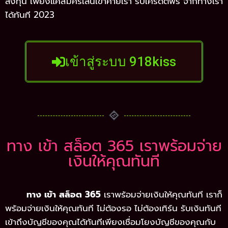
ลงทุน เพียงแค่สมัครเล่นเข้าค่ายเรา รับเครดิตฟรี จากทางเรา
ได้ทันที 2023
เข้าสู่ระบบ 918kiss
ทาง เข้า สล็อต 365 เราพร้อมจ่าย
เงินให้คุณทันที
ทาง เข้า สล็อต 365
เราพร้อมจ่ายเงินให้คุณทันที เราก็
พร้อมจ่ายเงินให้คุณทันที ไม่ต้องรอ ไม่ต้องเทิร์น รับเงินทันที
เข้าถึงบัญชีของคุณได้ทันทีเพียงเชื่อมโยงบัญชีของคุณกับ