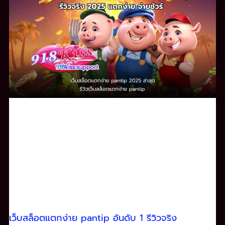
เว็บสล็อตแตกง่าย pantip อันดับ 1 รีวิวจริง