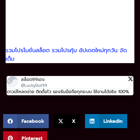
รวมโปรโมชั่นสล็อต รวมโปรคุ้ม อัปเดตใหม่ทุกวัน จัด
เต็ม
สล็อต99เฮง
@LuckySlot99
ดาวน์โหลดง่าย ติดตั้งไว รองรับมือถือทุกระบบ ใช้งานได้จริง 100%
เว็
Facebook
X
LinkedIn
Pinterest