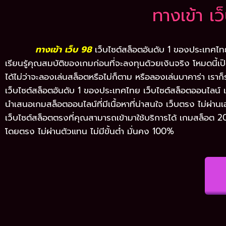
ทางเข้า เว
ทางเข้า เว็บ 98
เว็บไซต์สล็อตอันดับ 1 ของประเทศไทย
เรียนรู้คุณสมบัติของเกมก่อนที่จะลงทุนด้วยเงินจริง โหมดนี้เ
ได้ไม่ว่าจะลองเล่นสล็อตหรือไม่ก็ตาม หรือลองเล่นบาคาร่า เราก็
เว็บไซต์สล็อตอันดับ 1 ของประเทศไทย เว็บไซต์สล็อตออนไลน์ เว็บ
นำเสนอเกมสล็อตออนไลน์ที่มีเนื้อหาที่น่าสนใจ เว็บตรง ไม่ผ่านเ
เว็บไซต์สล็อตตรงที่คุณสามารถเข้ามาใช้บริการได้ เกมสล็อต 20
โดยตรง ไม่ผ่านตัวแทน ไม่มีขั้นต่ำ มั่นคง 100%