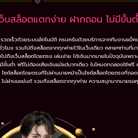
เว็บสล็อตแตกง่าย ฝากถอน ไม่มีขั้นต่
ำ รวดเร็วด้วยระบบอัตโนมัติ ครบครันด้วยบริการจากทีมงานแบ็คเอน
ชั่วโมง รวมไปถึงสล็อตจากทุกค่ายไว้ในเว็บเดียว หลายๆท่านที่มาใช
ปถึงเว็บสล็อตโดยตรง เล่นง่าย ได้เงินมากมายในปัจจุบันเพราะ
ขั้นต่ำ ฟรีไม่ต้องเสียเงินแม้แต่บาทเดียว ในโหมดทดลองใช้ฟรี
ณ ไซต์สล็อตโดยตรงที่ไม่ผ่านนายหน้าเป็นไซต์สล็อตโดยตรงที่ถอดร
ยๆ ไม่ผ่านเอเย่นต์ รวมถึงสล็อตจากทุกค่าย ความสนุกมากมายรอค