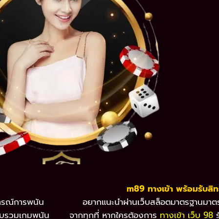
m89 ทางเข้า พร้อมรับสิ
การณ์การพนัน
อยากแนะนำผ่านเว็บสล็อตมาตรฐานมาตรฐา
 รวบรวมเกมพนัน
จากทุกที่ หากใครต้องการ
ทางเข้า เว็บ 98