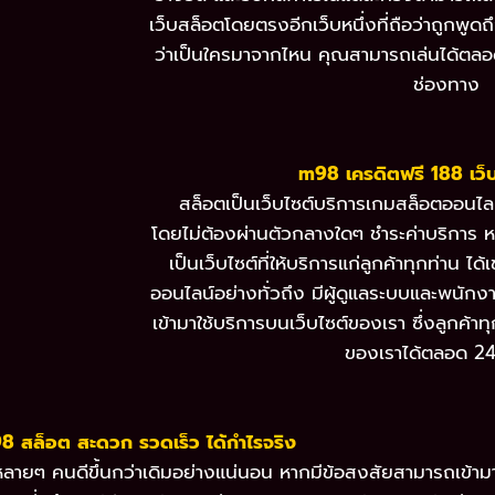
เว็บสล็อตโดยตรงอีกเว็บหนึ่งที่ถือว่าถูกพูดถ
ว่าเป็นใครมาจากไหน คุณสามารถเล่นได้ตลอ
ช่องทาง
m98 เครดิตฟรี 188 เว็บเ
สล็อตเป็นเว็บไซต์บริการเกมสล็อตออนไลน์ที
โดยไม่ต้องผ่านตัวกลางใดๆ ชำระค่าบริการ หร
เป็นเว็บไซต์ที่ให้บริการแก่ลูกค้าทุกท่าน ไ
ออนไลน์อย่างทั่วถึง มีผู้ดูแลระบบและพนักงา
เข้ามาใช้บริการบนเว็บไซต์ของเรา ซึ่งลูกค้า
ของเราได้ตลอด 24 
8 สล็อต สะดวก รวดเร็ว ได้กำไรจริง
หลายๆ คนดีขึ้นกว่าเดิมอย่างแน่นอน หากมีข้อสงสัยสามารถเข้าม