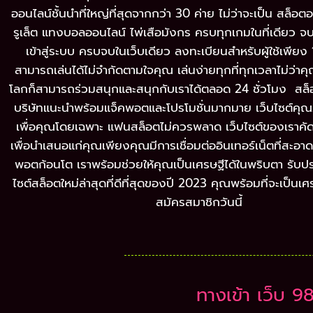
ออนไลน์ชั้นนำที่ใหญ่ที่สุดจากกว่า 30 ค่าย ไม่ว่าจะเป็น สล็อต
รูเล็ต แทงบอลออนไลน์ ไพ่เสือมังกร ครบทุกเกมในที่เดียว 
เข้าสู่ระบบ ครบจบในเว็บเดียว ลงทะเบียนสำหรับผู้ใช้เพีย
สามารถเล่นได้ไม่จำกัดตามใจคุณ เล่นง่ายทุกที่ทุกเวลาไม่ว่าคุ
โลกก็สามารถร่วมสนุกและสนุกกับเราได้ตลอด 24 ชั่วโมง สล็อ
บริษัทแนะนำพร้อมแจ็คพอตและโปรโมชั่นมากมาย เว็บไซต์คุณภ
เพื่อคุณโดยเฉพาะ แฟนสล็อตไม่ควรพลาด เว็บไซต์ของเราคั
เพื่อนำเสนอแก่คุณเพียงคุณมีการเชื่อมต่ออินเทอร์เน็ตที่สะอา
พอตก้อนโต เราพร้อมช่วยให้คุณเป็นเศรษฐีได้ในพริบตา รับป
ไซต์สล็อตใหม่ล่าสุดที่ดีที่สุดของปี 2023 คุณพร้อมที่จะเป็นเศ
สมัครสมาชิกวันนี้
ทางเข้า เว็บ 98