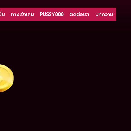
ั่น
ทางเข้าเล่น
PUSSY888
ติดต่อเรา
บทความ