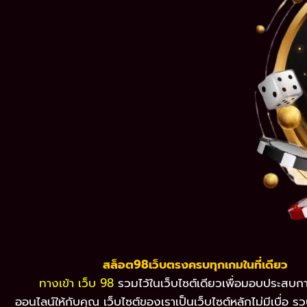
สล็อต98เว็บตรงครบทุกเกมในที่เดียว
ทางเข้า เว็บ 98
รวมไว้ในเว็บไซต์เดียวเพื่อมอบประสบ
ออนไลน์ให้กับคุณ เว็บไซต์ของเราเป็นเว็บไซต์หลักไม่มีเบื่อ