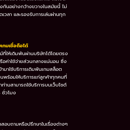
ึงกันอย่างกว้างขวางในสมัยนี้ ไม่
ดเวลา และรองรับการเล่นผ่านทุก
กมเชื่อถือได้
่ให้เดิมพันผ่านบริษัทได้โดยตรง
ือค่าใช้จ่ายส่วนกลางแน่นอน ซึ่ง
ด้เข้ามาใช้บริการเดิมพันเกมสล็อต
นพร้อมให้บริการแก่ลูกค้าทุกคนที่
ทุกท่านสามารถใช้บริการบนเว็บไซต์
ชั่วโมง
าสอบถามหรือปรึกษาในเรื่องต่างๆ