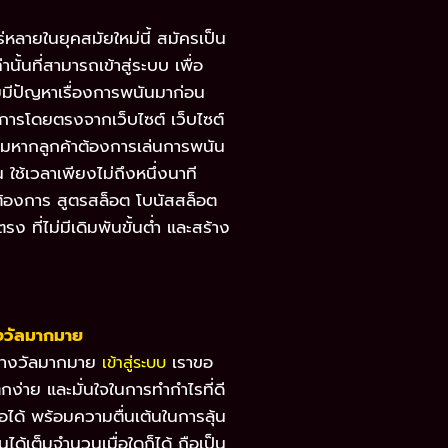
่หลายในยุคสมัยใหม่นี้ สมัครเป็น
้นที่สามารถเข้าสู่ระบบ เพื่อ
ยมีปัญหาเรื่องการพนันมาก่อน
บริการโดยตรงจากเว็บไซต์ เว็บไซต์
็ตามหากลูกค้าต้องการเล่นการพนัน
ใช้เวลาเพียงไม่ถึงหนึ่งนาที
ุณต้องการ สูตรสล็อต โบนัสสล็อต
 ที่ไม่มีเดิมพันขั้นต่ำ และสร้าง
งวัลมากมาย
รางวัลมากมาย
เราขอ
เข้าสู่ระบบ
กง่าย และมั่นใจในการทำกำไรที่ดี
อถือได้ พร้อมความตื่นเต้นในการลุ้น
ด้เต็มจำนวนเมื่อใดก็ได้ ถือเป็น