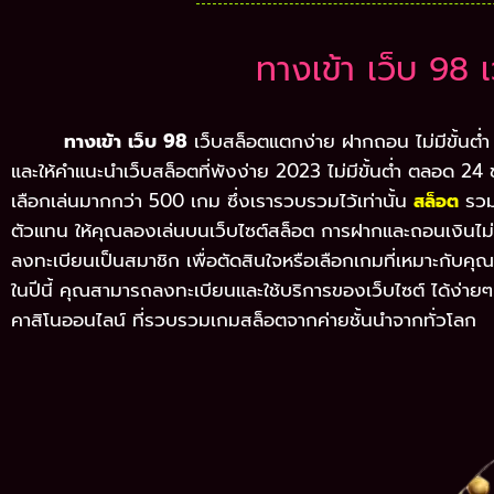
ทางเข้า เว็บ 98 
ทางเข้า เว็บ 98
เว็บสล็อตแตกง่าย ฝากถอน ไม่มีขั้นต่
และให้คำแนะนำเว็บสล็อตที่พังง่าย 2023 ไม่มีขั้นต่ำ ตลอด 24 
เลือกเล่นมากกว่า 500 เกม ซึ่งเรารวบรวมไว้เท่านั้น
รวมไ
สล็อต
ตัวแทน ให้คุณลองเล่นบนเว็บไซต์สล็อต การฝากและถอนเงินไม่มี
ลงทะเบียนเป็นสมาชิก เพื่อตัดสินใจหรือเลือกเกมที่เหมาะกับคุ
ในปีนี้ คุณสามารถลงทะเบียนและใช้บริการของเว็บไซต์ ได้ง่า
คาสิโนออนไลน์ ที่รวบรวมเกมสล็อตจากค่ายชั้นนำจากทั่วโลก