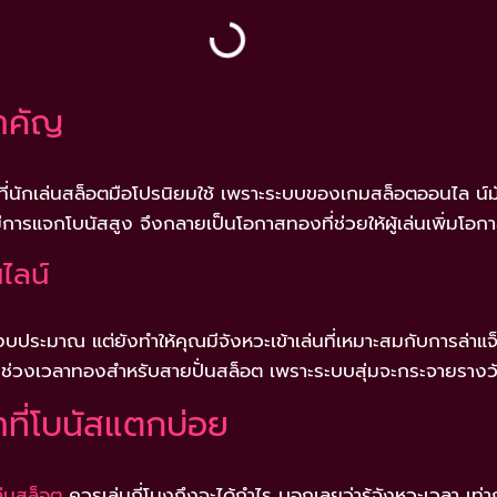
ำคัญ
ที่นักเล่นสล็อตมือโปรนิยมใช้ เพราะระบบของเกมสล็อตออนไล น์
่มีการแจกโบนัสสูง จึงกลายเป็นโอกาสทองที่ช่วยให้ผู้เล่นเพิ่มโอก
ไลน์
บประมาณ แต่ยังทำให้คุณมีจังหวะเข้าเล่นที่เหมาะสมกับการล่าแจ
ช่วงเวลาทองสำหรับสายปั่นสล็อต เพราะระบบสุ่มจะกระจายรางวัลม
าที่โบนัสแตกบ่อย
ล่นสล็อต
ควรเล่นกี่โมงถึงจะได้กำไร บอกเลยว่ารู้จังหวะเวลา เท