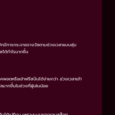
มักมีการกระจายรางวัลตามช่วงเวลาแบบสุ่ม
าสได้กำไรมากขึ้น
็คพอตหรือเข้าฟรีสปินได้ง่ายกว่า
ช่วงเวลาเช้า
ากขึ้นในช่วงที่ผู้เล่นน้อย
่ากับได้เปรียบ เพราะระบบของเกมสล็อต