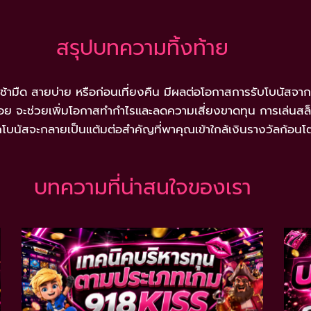
สรุปบทความทิ้งท้าย
น เช้ามืด สายบ่าย หรือก่อนเที่ยงคืน มีผลต่อโอกาสการรับโบนัส
กบ่อย จะช่วยเพิ่มโอกาสทำกำไรและลดความเสี่ยงขาดทุน การเล่นสล
โบนัสจะกลายเป็นแต้มต่อสำคัญที่พาคุณเข้าใกล้เงินรางวัลก้อนโตไ
บทความที่น่าสนใจของเรา