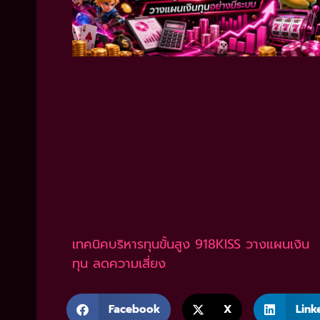
เทคนิคบริหารทุนขั้นสูง 918KISS วางแผนเงิน
ทุน ลดความเสี่ยง
Facebook
X
Link