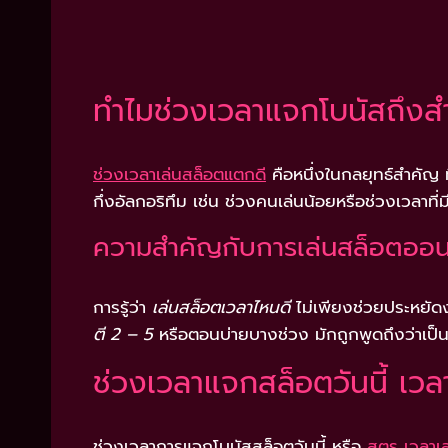
ทำไมช่วงเวลาแจกโบนัสถึงส
ช่วงเวลาเล่นสล็อตแตกดี
คือหนึ่งในกลยุทธ์สำคัญ 
กึ่งอัลกอริทึม เช่น ช่วงคนเล่นน้อยหรือช่วงเวลาที
ความสำคัญกับการเล่นสล็อตออน
การรู้ว่า
เล่นสล็อตเวลาไหนดี
ไม่เพียงช่วยประหยัดง
ตี 2 – 5
หรือตอนบ่ายบางช่วง มักถูกพูดถึงว่าเป็น
ช่วงเวลาแจกสล็อตวันนี้ เวล
ช่วงเวลาการแจกโบนัสสล็อตวันนี้ หรือ
สูตร เวลาเ