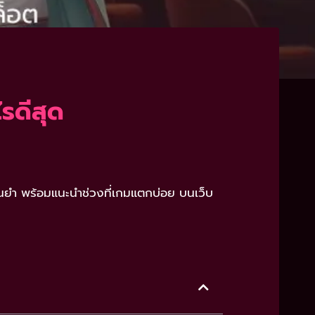
รดีสุด
่นยำ พร้อมแนะนำช่วงที่เกมแตกบ่อย บนเว็บ