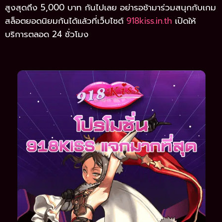
สูงสุดถึง 5,000 บาท กันไปเลย อย่ารอช้ามาร่วมสนุกกับเกม
สล็อตยอดนิยมกันได้แล้วที่เว็บไซต์
918kiss.in.th
เปิดให้
บริการตลอด 24 ชั่วโมง