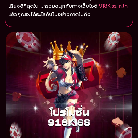
เสียงดีที่สุดใน มาร่วมสนุกกับทางเว็บไซต์
918Kiss.in.th
แล้วคุณจะได้อะไรกับไปอย่างคาดไม่ถึง