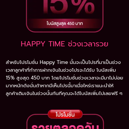
HAPPY TIME ช่วงเวลารวย
สำหรับโปรโมชั่น Happy Time นั้นจะเป็นโปรที่มาเป็นช่วง
เวลาลูกค้าที่ทำการฝากเงินในช่วงโปรจะได้รับ โบนัสเพิ่ม
15% สูงสุด 450 บาท โดยโปรโมชั่นช่วงเวลาจะมีมาไม่บ่อย
มากหนักดังนั่นถ้าหากมีเห็นโปรนี้มาเมื่อไหร่เราแนะนำให้
ลูกค้าเติมเงินในช่วงนั้นทันทีคุณจะได้โบนัสเพิ่มไปเลยฟรี ๆ