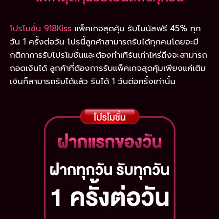
โปรโมชั่น 918Kiss
แพ็คเกจสุดคุ้ม รับโบนัสฟรี 45% ทุก
วัน 1 ครั้งต่อวัน โปรนี้ลูกค้าสามารถรับได้ทุกคนโดยจะมี
กติกาการรับโปรโมชั่นและต้องทำเทิร์นเท่าไหร่ถึงจะสามารถ
ถอดเงินได้ ลูกค้าที่ต้องการรับแพ็คเกจสุดคุ้มเพียงแค่เติม
เงินก็สามารถรับได้แล้ว รับได้ 1 วันต่อครั้งเท่านั้น