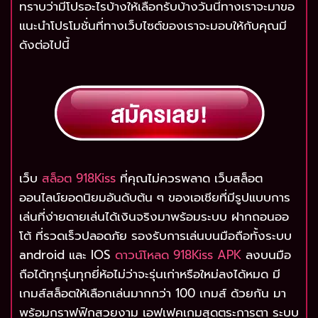
ทราบว่ามีโปรอะไรบ้างให้เลือกรับบ้างวันนี้ทางเราจะมาขอ
แนะนำโปรโมชั่นที่ทางเว็บไซต์ของเราจะมอบให้กับคุณมี
ดังต่อไปนี้
เว็บ
สล็อต 918Kiss
ที่คุณไม่ควรพลาด เว็บสล็อต
ออนไลน์ยอดนิยมอันดับต้น ๆ ของเอเชียที่มีรูปแบบการ
เล่นที่ง่ายดายเล่นได้เงินจริงมาพร้อมระบบ ฝากถอนออ
โต้ ที่รวดเร็วปลอดภัย รองรับการเล่นบนมือถือทั้งระบบ
android และ IOS
ดาวน์โหลด 918Kiss APK
ลงบนมือ
ถือได้ทุกรุ่นทุกยี่ห้อไม่ว่าจะรุ่นเก่าหรือใหม่ลงได้หมด มี
เกมส์สล็อตให้เลือกเล่นมากกว่า 100 เกมส์ ด้วยกัน มา
พร้อมกราฟฟิกสวยงาม เอฟเฟคเกมสุดตระการตา ระบบ